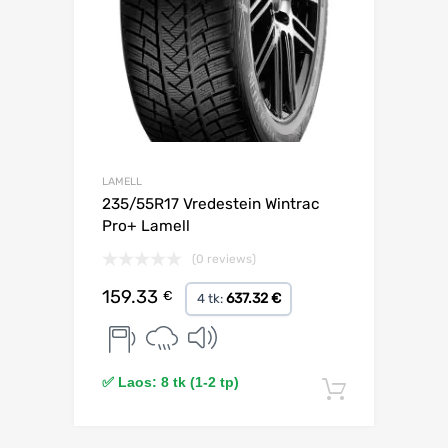
LAMELL
235/55R17 Vredestein Wintrac
Pro+ Lamell
(0 reviews)
159.33
€
637.32 €
4 tk:
✅ Laos: 8 tk (1-2 tp)
Lisa korv