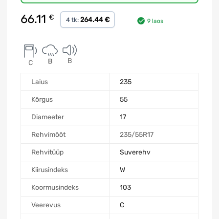
66.11
€
264.44 €
4 tk:
9 laos
B
B
C
Laius
235
Kõrgus
55
Diameeter
17
Rehvimõõt
235/55R17
Rehvitüüp
Suverehv
Kiirusindeks
W
Koormusindeks
103
Veerevus
C