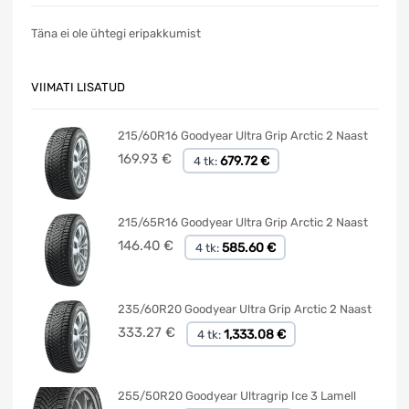
Täna ei ole ühtegi eripakkumist
VIIMATI LISATUD
215/60R16 Goodyear Ultra Grip Arctic 2 Naast
169.93
€
679.72 €
4 tk:
215/65R16 Goodyear Ultra Grip Arctic 2 Naast
146.40
€
585.60 €
4 tk:
235/60R20 Goodyear Ultra Grip Arctic 2 Naast
333.27
€
1,333.08 €
4 tk:
255/50R20 Goodyear Ultragrip Ice 3 Lamell