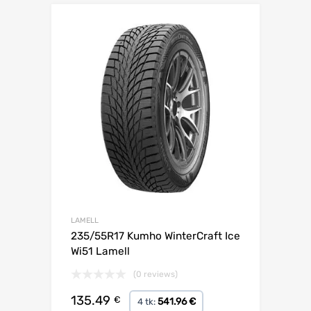
Lisa võrdlusesse
LAMELL
235/55R17 Kumho WinterCraft Ice
Wi51 Lamell
(0 reviews)
135.49
€
541.96 €
4 tk: