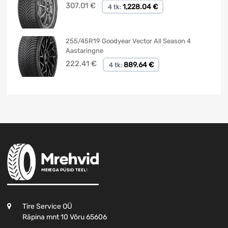
307.01
€
1,228.04 €
4 tk:
255/45R19 Goodyear Vector All Season 4
Aastaringne
222.41
€
889.64 €
4 tk:
Tire Service OÜ
Räpina mnt 10 Võru 65606