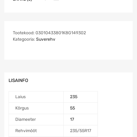
Tootekood:
03010433801K8G149302
Kategooria:
Suverehv
LISAINFO
Laius
235
Kõrgus
55
Diameeter
17
Rehvimõõt
235/55R17