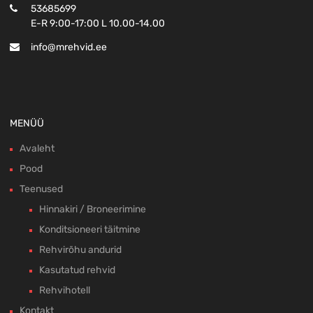
53685699
E-R 9:00-17:00 L 10.00-14.00
info@mrehvid.ee
MENÜÜ
Avaleht
Pood
Teenused
Hinnakiri / Broneerimine
Konditsioneeri täitmine
Rehvirõhu andurid
Kasutatud rehvid
Rehvihotell
Kontakt