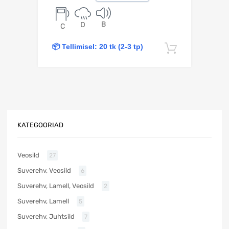
B
D
C
📦 Tellimisel: 20 tk (2-3 tp)
Lisa korv
KATEGOORIAD
Veosild
27
Suverehv, Veosild
6
Suverehv, Lamell, Veosild
2
Suverehv, Lamell
5
Suverehv, Juhtsild
7