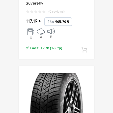
Suverehv
(0 reviews)
117.19
€
468.76 €
4 tk:
B
A
C
✅ Laos: 12 tk (1-2 tp)
Lisa korv
Lisa võrdlusesse