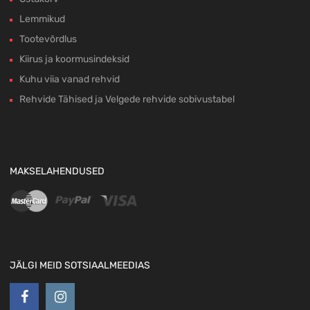
Lemmikud
Tootevõrdlus
Kiirus ja koormusindeksid
Kuhu viia vanad rehvid
Rehvide Tähised ja Velgede rehvide sobivustabel
MAKSELAHENDUSED
JÄLGI MEID SOTSIAALMEEDIAS