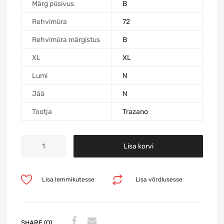
Märg püsivus
B
Rehvimüra
72
Rehvimüra märgistus
B
XL
XL
Lumi
N
Jää
N
Tootja
Trazano
Lisa korvi
Lisa lemmikutesse
Lisa võrdlusesse
SHARE (0)