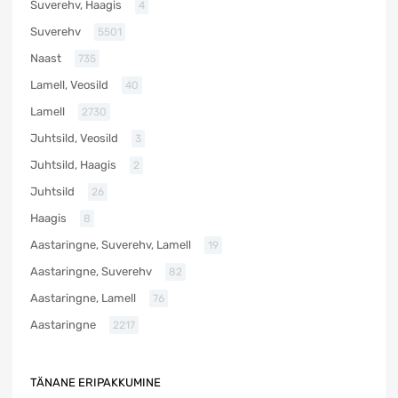
Suverehv, Haagis
4
Suverehv
5501
Naast
735
Lamell, Veosild
40
Lamell
2730
Juhtsild, Veosild
3
Juhtsild, Haagis
2
Juhtsild
26
Haagis
8
Aastaringne, Suverehv, Lamell
19
Aastaringne, Suverehv
82
Aastaringne, Lamell
76
Aastaringne
2217
TÄNANE ERIPAKKUMINE