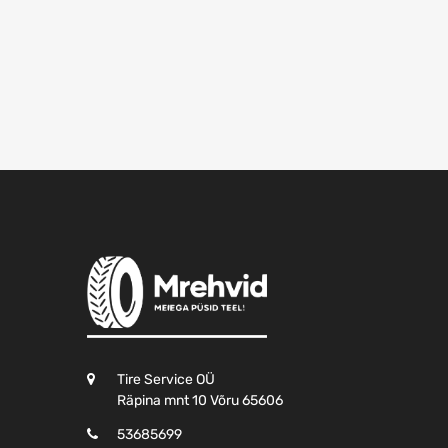
Tire Service OÜ
Räpina mnt 10 Võru 65606
53685699