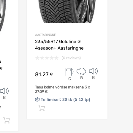
AASTARINGNE
235/55R17 Goldline Gl
4season+ Aastaringne
(0 reviews)
o
ne
81.27
€
B
B
C
Tasu kolme võrdse maksena 3 x
27.09
€
B
📦 Tellimisel: 20 tk (5-12 tp)
x
Lisa korvi
Lisa korvi