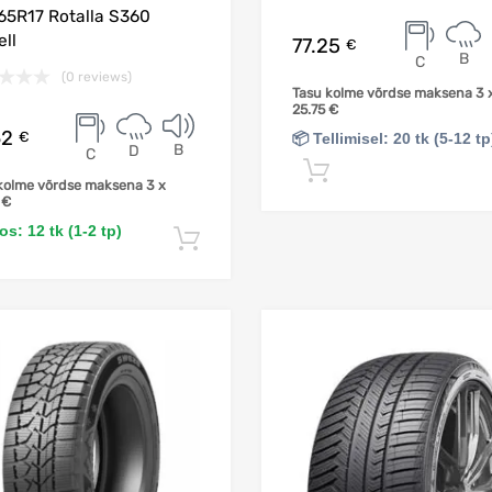
65R17 Rotalla S360
ll
77.25
€
B
C
(0 reviews)
Tasu kolme võrdse maksena 3 
25.75
€
62
€
📦 Tellimisel: 20 tk (5-12 tp
B
D
C
Lisa korvi
kolme võrdse maksena 3 x
7
€
s: 12 tk (1-2 tp)
Lisa korvi
Lisa võrdlusesse