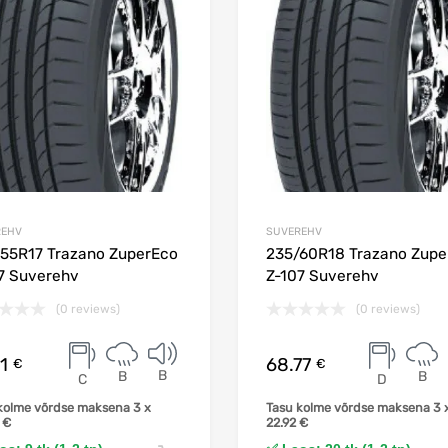
REHV
SUVEREHV
55R17 Trazano ZuperEco
235/60R18 Trazano Zupe
7 Suverehv
Z-107 Suverehv
(0 reviews)
(0 reviews)
11
68.77
€
€
B
B
B
C
D
kolme võrdse maksena 3 x
Tasu kolme võrdse maksena 3 
4
€
22.92
€