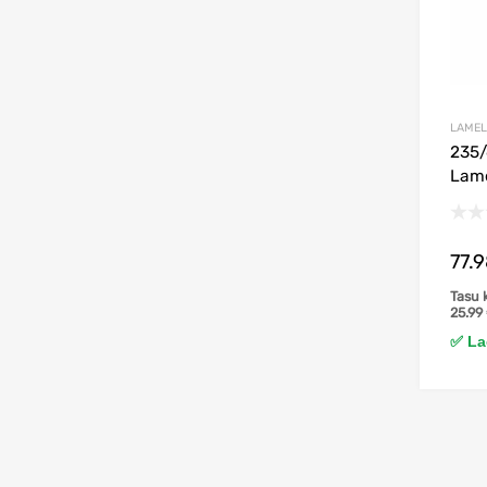
LAMEL
235/
Lame
77.
Tasu 
25.99
✅ Lao