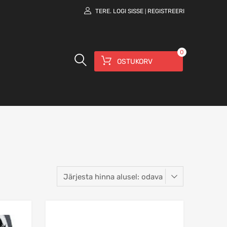
TERE.
LOGI SISSE
REGISTREERI
|
0
OSTUKORV
Lisa võrdlusesse
Lisa võrdlusesse