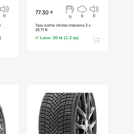
77.30
€
B
B
B
B
x
Tasu kolme võrdse maksena 3 x
25.77
€
)
✅ Laos: 20 tk (1-2 tp)
Lisa korvi
Lisa võrdlusesse
Lisa võrdlusesse