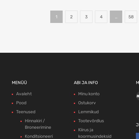
1
2
3
4
…
58
MENÜÜ
ABI JA INFO
M
Avaleht
Minu konto
Pood
Ostukorv
Teenused
Lemmikud
Hinnakiri /
Tootevõrdlus
J
Broneerimine
Kiirus ja
Konditsioneeri
koormusindeksid