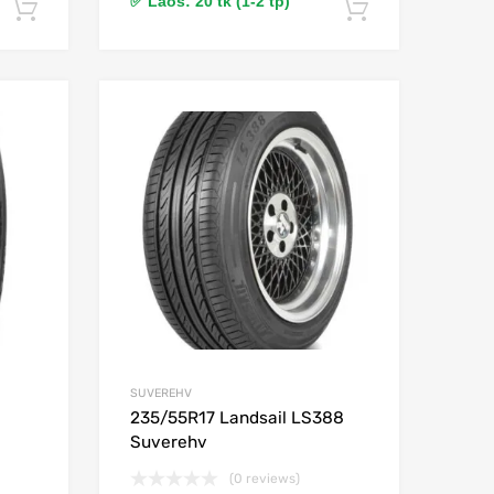
✅ Laos: 20 tk (1-2 tp)
Lisa korvi
Lisa korvi
Lisa võrdlusesse
Lisa võrdlusesse
SUVEREHV
235/55R17 Landsail LS388
Suverehv
(0 reviews)