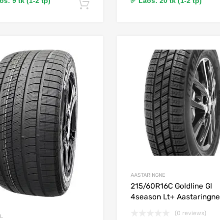
s: 9 tk (1-2 tp)
✅ Laos: 20 tk (1-2 tp)
Lisa korvi
Lisa võrdlusesse
AASTARINGNE
215/60R16C Goldline Gl
4season Lt+ Aastaringne
(0 reviews)
L