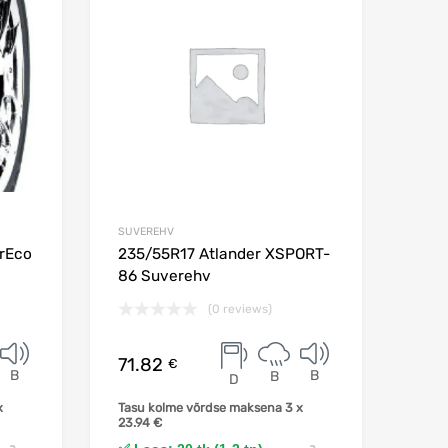
SUVEREHV
rEco
235/55R17 Atlander XSPORT-
86 Suverehv
(0 reviews)
71.82
€
B
B
B
D
x
Tasu kolme võrdse maksena 3 x
23.94
€