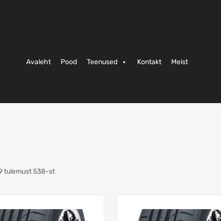
Avaleht
Pood
Teenused
Kontakt
Meist
9 tulemust 538-st
Lisa võrdlusesse