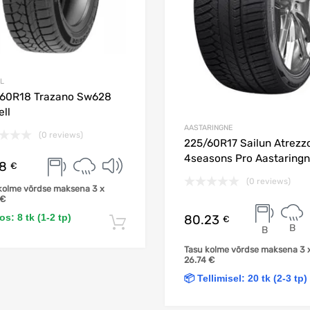
L
60R18 Trazano Sw628
ll
AASTARINGNE
(0 reviews)
225/60R17 Sailun Atrezz
4seasons Pro Aastaring
98
€
(0 reviews)
kolme võrdse maksena 3 x
€
s: 8 tk (1-2 tp)
80.23
€
Lisa korvi
B
B
Tasu kolme võrdse maksena 3 
26.74
€
📦 Tellimisel: 20 tk (2-3 tp)