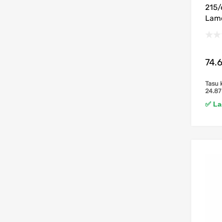
215/
Lame
74.
Tasu 
24.8
✅ Lao