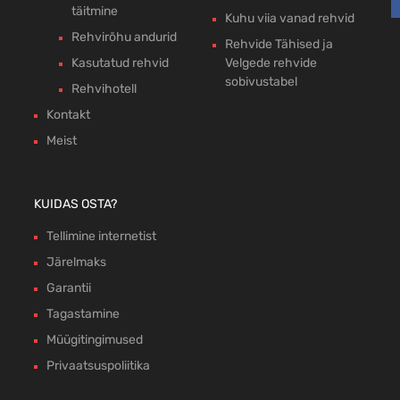
täitmine
Kuhu viia vanad rehvid
Rehvirõhu andurid
Rehvide Tähised ja
Kasutatud rehvid
Velgede rehvide
sobivustabel
Rehvihotell
Kontakt
Meist
KUIDAS OSTA?
Tellimine internetist
Järelmaks
Garantii
Tagastamine
Müügitingimused
Privaatsuspoliitika