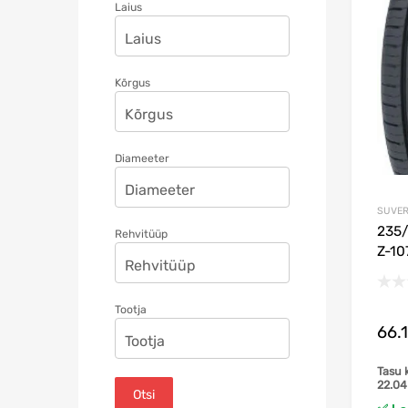
Laius
Kõrgus
Diameeter
SUVE
235/
Rehvitüüp
Z-10
Tootja
66.
Tasu 
22.0
Otsi