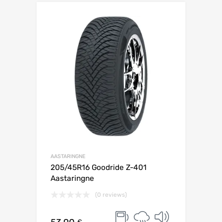
Lisa võrdlusesse
AASTARINGNE
205/45R16 Goodride Z-401
Aastaringne
(0 reviews)
€