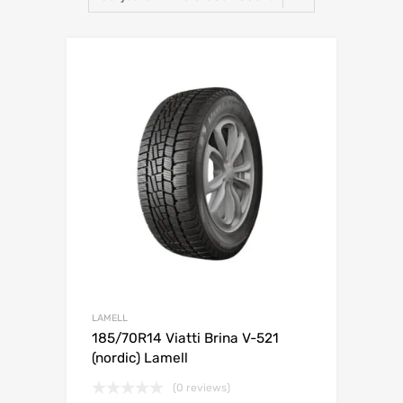
Lisa võrdlusesse
LAMELL
185/70R14 Viatti Brina V-521
(nordic) Lamell
(0 reviews)