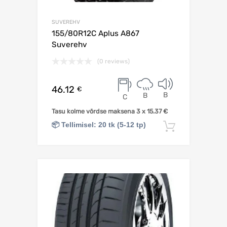
SUVEREHV
155/80R12C Aplus A867
Suverehv
(0 reviews)
46.12
€
B
B
C
Tasu kolme võrdse maksena 3 x
15.37
€
📦 Tellimisel: 20 tk (5-12 tp)
Lisa korv
Lisa võrdlusesse