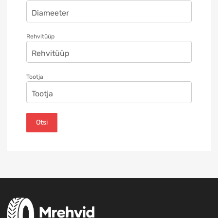
Rehvitüüp
Tootja
Otsi