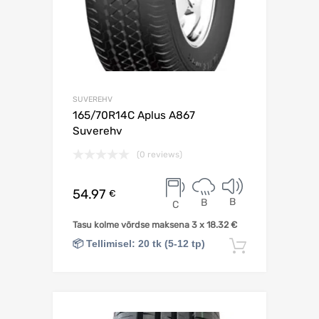
SUVEREHV
165/70R14C Aplus A867
Suverehv
(0 reviews)
54.97
€
B
B
C
Tasu kolme võrdse maksena 3 x
18.32
€
📦 Tellimisel: 20 tk (5-12 tp)
Lisa korv
Lisa võrdlusesse