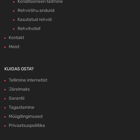
Konditsioneeri täitmine
Rehvirõhu andurid
Kasutatud rehvid
Rehvihotell
Kontakt
Meist
KUIDAS OSTA?
Tellimine internetist
Järelmaks
Garantii
Tagastamine
Müügitingimused
Privaatsuspoliitika