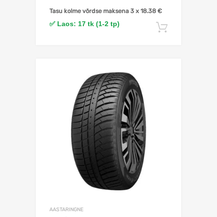
Tasu kolme võrdse maksena 3 x
18.38
€
✅ Laos: 17 tk (1-2 tp)
Lisa korv
Lisa võrdlusesse
AASTARINGNE