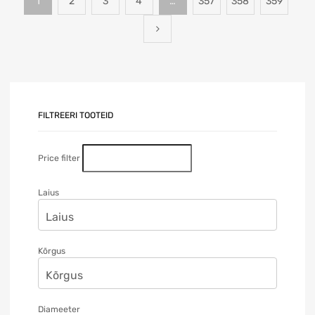
1
2
3
4
…
357
358
359
FILTREERI TOOTEID
Price filter
Laius
Kõrgus
Diameeter