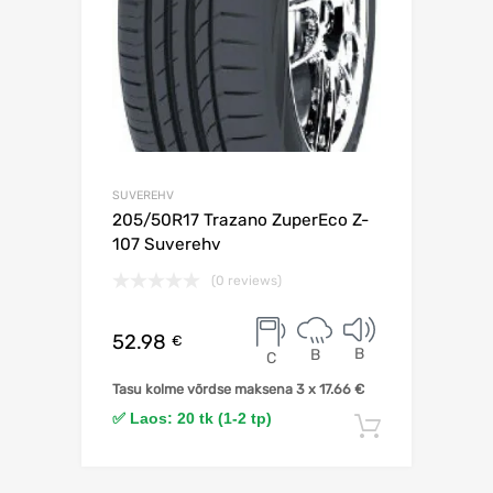
SUVEREHV
205/50R17 Trazano ZuperEco Z-
107 Suverehv
(0 reviews)
52.98
€
B
B
C
Tasu kolme võrdse maksena 3 x
17.66
€
✅ Laos: 20 tk (1-2 tp)
Lisa korv