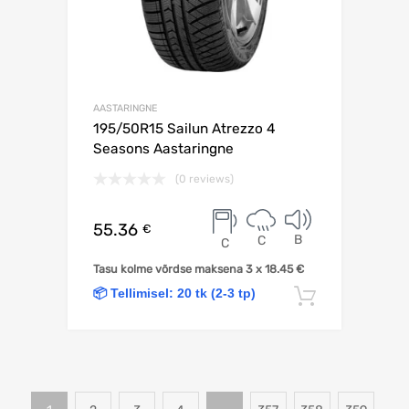
AASTARINGNE
195/50R15 Sailun Atrezzo 4
Seasons Aastaringne
(0 reviews)
55.36
€
B
C
C
Tasu kolme võrdse maksena 3 x
18.45
€
📦 Tellimisel: 20 tk (2-3 tp)
Lisa korv