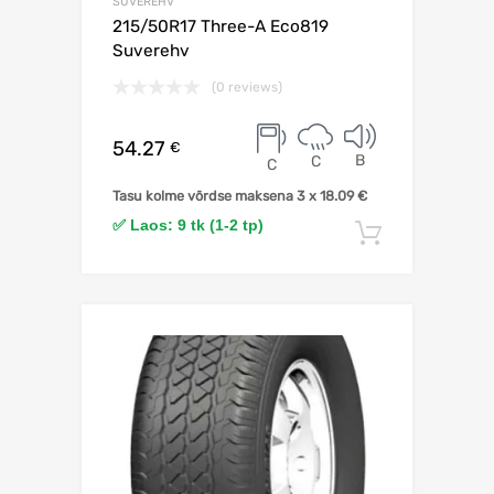
SUVEREHV
215/50R17 Three-A Eco819
Suverehv
(0 reviews)
54.27
€
B
C
C
Tasu kolme võrdse maksena 3 x
18.09
€
✅ Laos: 9 tk (1-2 tp)
Lisa korv
Lisa võrdlusesse