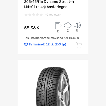
205/45R16 Dynamo Street-h
M4s01 (bl4s) Aastaringne
(0 reviews)
55.36
€
B
C
D
Tasu kolme võrdse maksena 3 x
18.45
€
📦 Tellimisel: 12 tk (2-3 tp)
Lisa korv
Lisa võrdlusesse