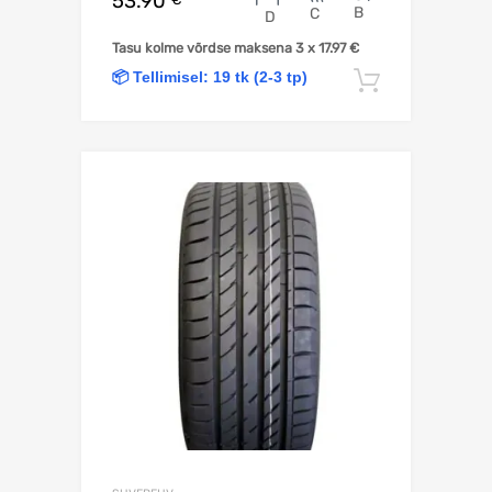
53.90
B
C
D
Tasu kolme võrdse maksena 3 x
17.97
€
📦 Tellimisel: 19 tk (2-3 tp)
Lisa korv
Lisa võrdlusesse