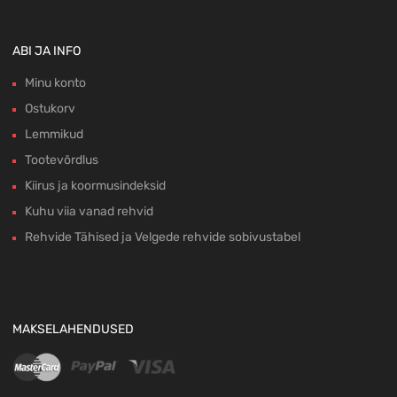
ABI JA INFO
Minu konto
Ostukorv
Lemmikud
Tootevõrdlus
Kiirus ja koormusindeksid
Kuhu viia vanad rehvid
Rehvide Tähised ja Velgede rehvide sobivustabel
MAKSELAHENDUSED