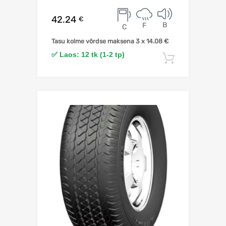
42.24
€
B
F
C
Tasu kolme võrdse maksena 3 x
14.08
€
✅ Laos: 12 tk (1-2 tp)
Lisa korv
Lisa võrdlusesse