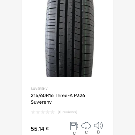
SUVEREHV
215/60R16 Three-A P326
Suverehv
(0 reviews)
55.14
€
B
C
C