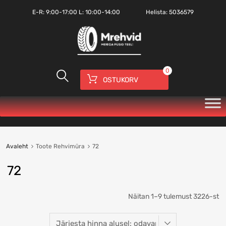
E-R:
9:00-17:00
L: 10:00-14:00
Helista:
5036579
0
OSTUKORV
Avaleht
Toote Rehvimüra
72
72
Näitan 1–9 tulemust 3226-st