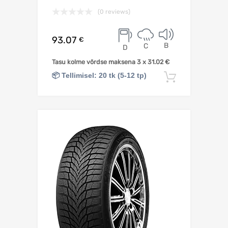
(0 reviews)
93.07
€
B
C
D
Tasu kolme võrdse maksena 3 x
31.02
€
📦 Tellimisel: 20 tk (5-12 tp)
Lisa korv
Lisa võrdlusesse