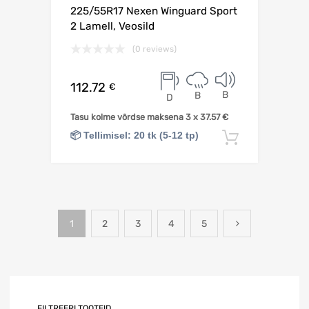
225/55R17 Nexen Winguard Sport
2 Lamell, Veosild
(0 reviews)
112.72
€
B
B
D
Tasu kolme võrdse maksena 3 x
37.57
€
📦 Tellimisel: 20 tk (5-12 tp)
Lisa korv
1
2
3
4
5
FILTREERI TOOTEID