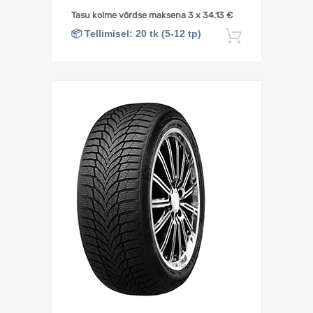
Tasu kolme võrdse maksena 3 x
34.13
€
📦 Tellimisel: 20 tk (5-12 tp)
Lisa korv
Lisa võrdlusesse