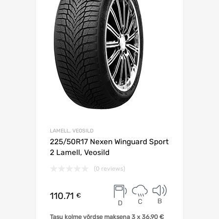
LAMELL, VEOSILD
225/50R17 Nexen Winguard Sport
2 Lamell, Veosild
(0 reviews)
110.71
€
B
C
D
Tasu kolme võrdse maksena 3 x
36.90
€