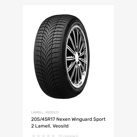
Lisa võrdlusesse
LAMELL, VEOSILD
205/45R17 Nexen Winguard Sport
2 Lamell, Veosild
(0 reviews)