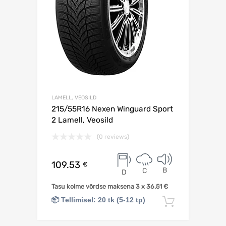
LAMELL, VEOSILD
215/55R16 Nexen Winguard Sport
2 Lamell, Veosild
(0 reviews)
109.53
€
B
C
D
Tasu kolme võrdse maksena 3 x
36.51
€
📦 Tellimisel: 20 tk (5-12 tp)
Lisa korv