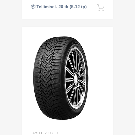
📦 Tellimisel: 20 tk (5-12 tp)
Lisa korv
Lisa võrdlusesse
LAMELL, VEOSILD