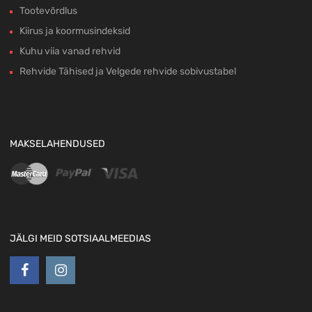
Tootevõrdlus
Kiirus ja koormusindeksid
Kuhu viia vanad rehvid
Rehvide Tähised ja Velgede rehvide sobivustabel
MAKSELAHENDUSED
JÄLGI MEID SOTSIAALMEEDIAS