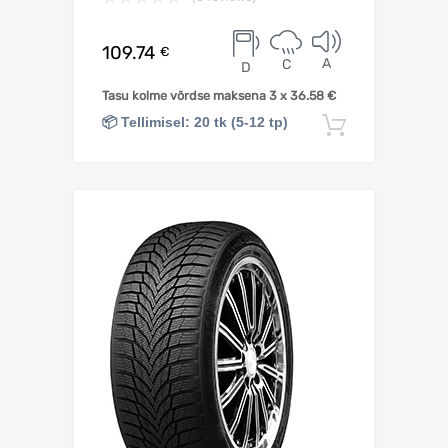
109.74
€
A
C
D
Tasu kolme võrdse maksena 3 x
36.58
€
📦 Tellimisel: 20 tk (5-12 tp)
Lisa korv
Lisa võrdlusesse