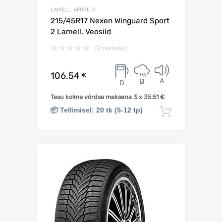
LAMELL, VEOSILD
215/45R17 Nexen Winguard Sport
2 Lamell, Veosild
(0 reviews)
106.54
€
A
B
D
Tasu kolme võrdse maksena 3 x
35.51
€
📦 Tellimisel: 20 tk (5-12 tp)
Lisa korv
Lisa võrdlusesse