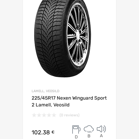
LAMELL, VEOSILD
225/45R17 Nexen Winguard Sport
2 Lamell, Veosild
(0 reviews)
102.38
€
A
B
D