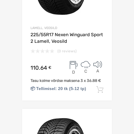
LAMELL, VEOSILD
225/55R17 Nexen Winguard Sport
2 Lamell, Veosild
(0 reviews)
110.64
€
A
C
D
Tasu kolme võrdse maksena 3 x
36.88
€
📦 Tellimisel: 20 tk (5-12 tp)
Lisa korv
Lisa võrdlusesse