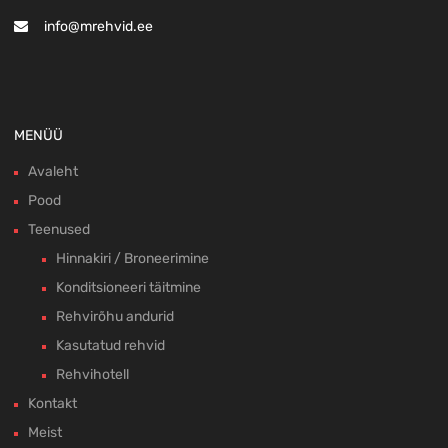
info@mrehvid.ee
MENÜÜ
Avaleht
Pood
Teenused
Hinnakiri / Broneerimine
Konditsioneeri täitmine
Rehvirõhu andurid
Kasutatud rehvid
Rehvihotell
Kontakt
Meist