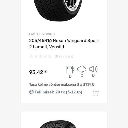
LAMELL, VEOSILD
205/45R16 Nexen Winguard Sport
2 Lamell, Veosild
(0 reviews)
93.42
€
B
C
D
Tasu kolme võrdse maksena 3 x
31.14
€
📦 Tellimisel: 20 tk (5-12 tp)
Lisa korv
Lisa võrdlusesse