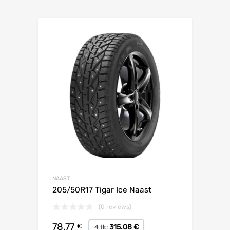
Lisa võrdlusesse
NAAST
205/50R17 Tigar Ice Naast
(0 reviews)
78.77
€
315.08 €
4 tk: