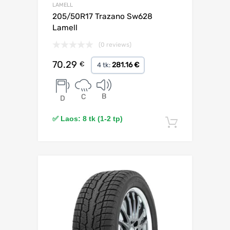
LAMELL
205/50R17 Trazano Sw628
Lamell
(0 reviews)
70.29
€
281.16 €
4 tk:
B
C
D
✅ Laos: 8 tk (1-2 tp)
Lisa korv
Lisa võrdlusesse