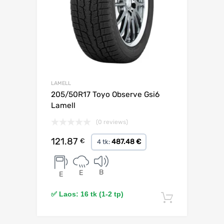
LAMELL
205/50R17 Toyo Observe Gsi6
Lamell
(0 reviews)
121.87
€
487.48 €
4 tk:
B
E
E
✅ Laos: 16 tk (1-2 tp)
Lisa korv