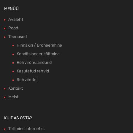
MENÜÜ
Avaleht
Pood
Teenused
Hinnakiri / Broneerimine
Konditsioneeri täitmine
Rehvirõhu andurid
Kasutatud rehvid
Rehvihotell
Kontakt
Meist
KUIDAS OSTA?
Tellimine internetist