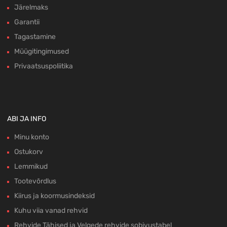
Järelmaks
Garantii
Tagastamine
Müügitingimused
Privaatsuspoliitika
ABI JA INFO
Minu konto
Ostukorv
Lemmikud
Tootevõrdlus
Kiirus ja koormusindeksid
Kuhu viia vanad rehvid
Rehvide Tähised ja Velgede rehvide sobivustabel