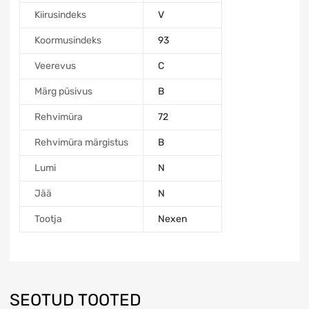
Kiirusindeks
V
Koormusindeks
93
Veerevus
C
Märg püsivus
B
Rehvimüra
72
Rehvimüra märgistus
B
Lumi
N
Jää
N
Tootja
Nexen
SEOTUD TOOTED