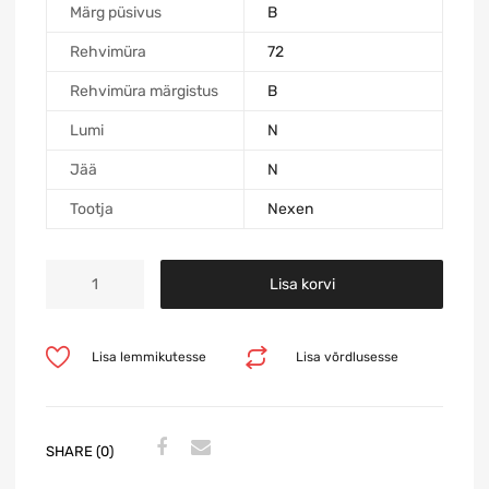
Märg püsivus
B
Rehvimüra
72
Rehvimüra märgistus
B
Lumi
N
Jää
N
Tootja
Nexen
Lisa korvi
Lisa lemmikutesse
Lisa võrdlusesse
SHARE (0)