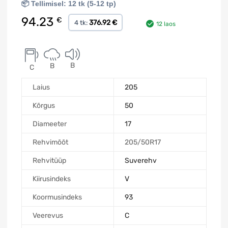
📦 Tellimisel: 12 tk (5-12 tp)
94.23
€
376.92 €
4 tk:
12 laos
B
B
C
Laius
205
Kõrgus
50
Diameeter
17
Rehvimõõt
205/50R17
Rehvitüüp
Suverehv
Kiirusindeks
V
Koormusindeks
93
Veerevus
C