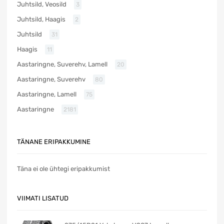
Juhtsild, Veosild
3
Juhtsild, Haagis
2
Juhtsild
31
Haagis
11
Aastaringne, Suverehv, Lamell
20
Aastaringne, Suverehv
80
Aastaringne, Lamell
75
Aastaringne
2181
TÄNANE ERIPAKKUMINE
Täna ei ole ühtegi eripakkumist
VIIMATI LISATUD