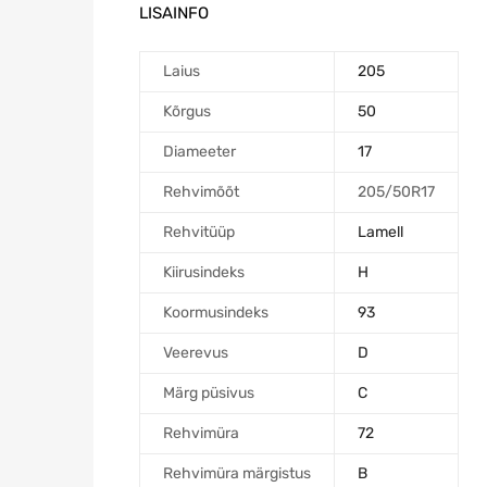
LISAINFO
Laius
205
Kõrgus
50
Diameeter
17
Rehvimõõt
205/50R17
Rehvitüüp
Lamell
Kiirusindeks
H
Koormusindeks
93
Veerevus
D
Märg püsivus
C
Rehvimüra
72
Rehvimüra märgistus
B