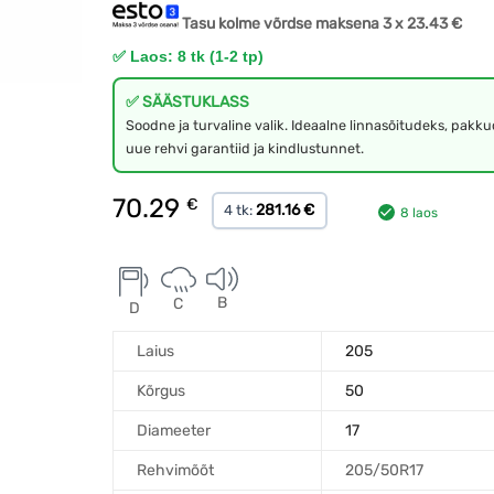
Tasu kolme võrdse maksena 3 x
23.43
€
✅ Laos: 8 tk (1-2 tp)
✅ SÄÄSTUKLASS
Soodne ja turvaline valik. Ideaalne linnasõitudeks, pakk
uue rehvi garantiid ja kindlustunnet.
70.29
€
281.16 €
4 tk:
8 laos
B
C
D
Laius
205
Kõrgus
50
Diameeter
17
Rehvimõõt
205/50R17