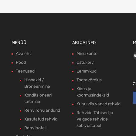
MENÜÜ
ABI JA INFO
M
Avaleht
Minu konto
Pood
Ostukorv
Teenused
Lemmikud
Hinnakiri /
Tootevõrdlus
J
Broneerimine
Kiirus ja
Konditsioneeri
koormusindeksid
täitmine
Kuhu viia vanad rehvid
Rehvirõhu andurid
Rehvide Tähised ja
Kasutatud rehvid
Velgede rehvide
sobivustabel
Rehvihotell