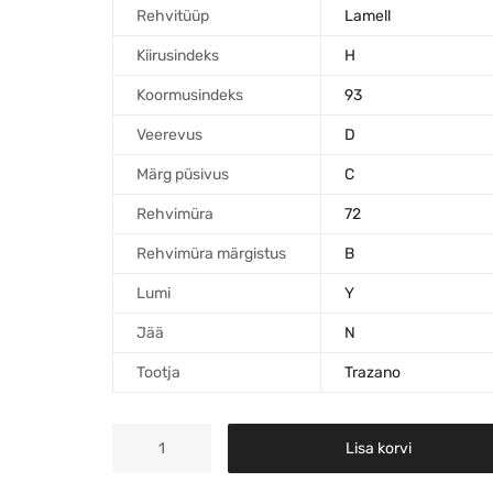
Rehvitüüp
Lamell
Kiirusindeks
H
Koormusindeks
93
Veerevus
D
Märg püsivus
C
Rehvimüra
72
Rehvimüra märgistus
B
Lumi
Y
Jää
N
Tootja
Trazano
Lisa korvi