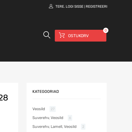
TERE.
LOGI SISSE
REGISTREERI
|
0
OSTUKORV
KATEGOORIAD
28
Veosild
27
Suverehv, Veosild
6
Suverehv, Lamell, Veosild
2