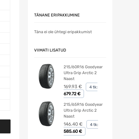
TÄNANE ERIPAKKUMINE
Täna ei ole ühtegi eripakkumist
VIIMATI LISATUD
215/60R16 Goodyear
Ultra Grip Arctic 2
Naast
169.93
€
4 tk:
679.72 €
215/65R16 Goodyear
Ultra Grip Arctic 2
Naast
146.40
€
4 tk:
585.60 €