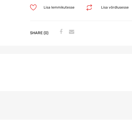
Lisa lemmikutesse
Lisa võrdlusesse
SHARE (0)