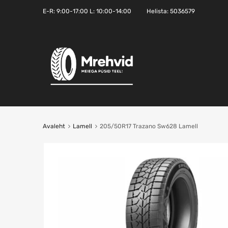
E-R:
9:00-17:00
L: 10:00-14:00
Helista:
5036579
Avaleht
Lamell
205/50R17 Trazano Sw628 Lamell