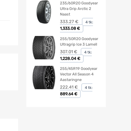
235/60R20 Goodyear
Ultra Grip Arctic 2
Naast
333.27
€
4 tk:
1,333.08 €
255/50R20 Goodyear
Ultragrip Ice 3 Lamell
307.01
€
4 tk:
1,228.04 €
255/45R19 Goodyear
Vector All Season 4
Aastaringne
222.41
€
4 tk:
889.64 €