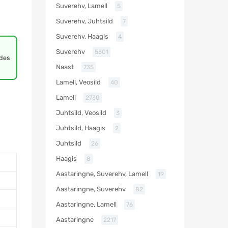
Suverehv, Lamell
5
Suverehv, Juhtsild
7
Suverehv, Haagis
4
Suverehv
5501
udes
Naast
735
Lamell, Veosild
40
Lamell
2730
Juhtsild, Veosild
3
Juhtsild, Haagis
2
Juhtsild
26
Haagis
8
Aastaringne, Suverehv, Lamell
19
Aastaringne, Suverehv
82
Aastaringne, Lamell
76
Aastaringne
2217