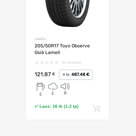
LAMELL
205/50R17 Toyo Observe
Gsi6 Lamell
(0 reviews)
121.87
€
487.48 €
4 tk:
B
E
E
✅ Laos: 16 tk (1-2 tp)
Lisa korvi