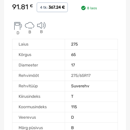
91.81
€
367.24 €
4 tk:
8 laos
B
B
D
Laius
275
Kõrgus
65
Diameeter
17
Rehvimõõt
275/65R17
Rehvitüüp
Suverehv
Kiirusindeks
T
Koormusindeks
115
Veerevus
D
Märg püsivus
B