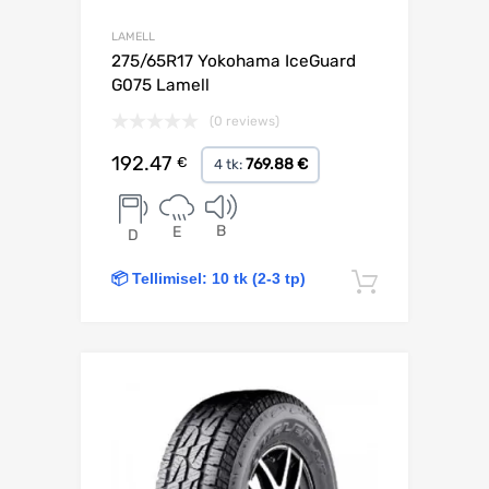
LAMELL
275/65R17 Yokohama IceGuard
G075 Lamell
(0 reviews)
192.47
€
769.88 €
4 tk:
B
E
D
📦 Tellimisel: 10 tk (2-3 tp)
Lisa korv
Lisa võrdlusesse