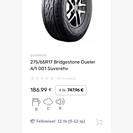
SUVEREHV
275/65R17 Bridgestone Dueler
A/t 001 Suverehv
(0 reviews)
186.99
€
747.96 €
4 tk:
B
C
B
📦 Tellimisel: 11 tk (5-12 tp)
Lisa korv