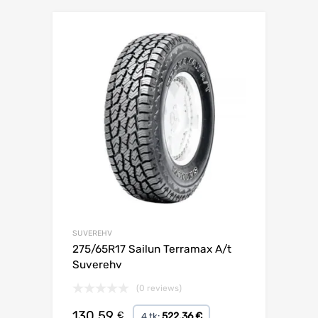
Lisa võrdlusesse
SUVEREHV
275/65R17 Sailun Terramax A/t
Suverehv
(0 reviews)
130.59
€
522.36 €
4 tk: