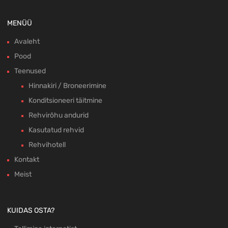
MENÜÜ
Avaleht
Pood
Teenused
Hinnakiri / Broneerimine
Konditsioneeri täitmine
Rehvirõhu andurid
Kasutatud rehvid
Rehvihotell
Kontakt
Meist
KUIDAS OSTA?