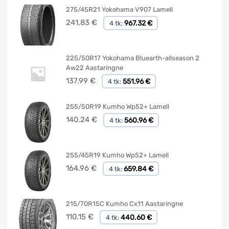
275/45R21 Yokohama V907 Lamell
241.83
€
967.32 €
4 tk:
225/50R17 Yokohama Bluearth-allseason 2
Aw22 Aastaringne
137.99
€
551.96 €
4 tk:
255/50R19 Kumho Wp52+ Lamell
140.24
€
560.96 €
4 tk:
255/45R19 Kumho Wp52+ Lamell
164.96
€
659.84 €
4 tk:
215/70R15C Kumho Cx11 Aastaringne
110.15
€
440.60 €
4 tk: