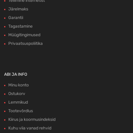
Tellimine internetist
Järelmaks
Garantii
Tagastamine
Müügitingimused
Privaatsuspoliitika
ABI JA INFO
Minu konto
Ostukorv
Lemmikud
Tootevõrdlus
Kiirus ja koormusindeksid
Kuhu viia vanad rehvid