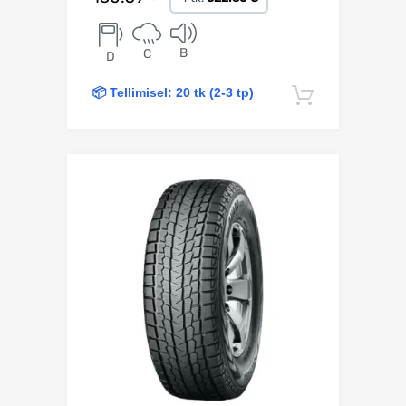
B
C
D
📦 Tellimisel: 20 tk (2-3 tp)
Lisa korv
Lisa võrdlusesse