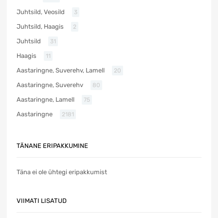
Juhtsild, Veosild
3
Juhtsild, Haagis
2
Juhtsild
31
Haagis
11
Aastaringne, Suverehv, Lamell
20
Aastaringne, Suverehv
80
Aastaringne, Lamell
75
Aastaringne
2181
TÄNANE ERIPAKKUMINE
Täna ei ole ühtegi eripakkumist
VIIMATI LISATUD