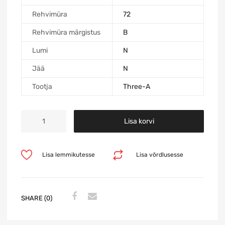
Rehvimüra
72
Rehvimüra märgistus
B
Lumi
N
Jää
N
Tootja
Three-A
Lisa korvi
Lisa lemmikutesse
Lisa võrdlusesse
SHARE (0)