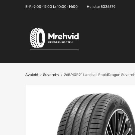
E-R:
9:00-17:00
L: 10:00-14:00
Helista:
5036579
Avaleht
Suverehv
265/40R21 Landsail RapidDragon Suvere