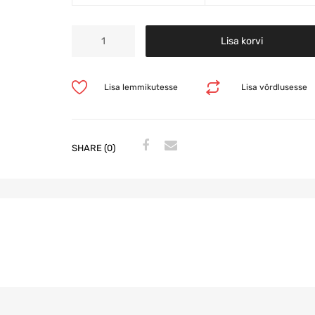
Lisa korvi
Lisa lemmikutesse
Lisa võrdlusesse
SHARE (0)