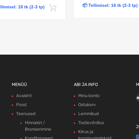
📦 Tellimisel: 16 tk (2-3 tp)
llimisel: 18 tk (2-3 tp)
Lisa korvi
MENÜÜ
ABI JA INFO
M
Avaleht
Minu konto
Pood
Ostukorv
Teenused
Lemmikud
Hinnakiri /
Tootevõrdlus
J
Broneerimine
Kiirus ja
Konditsioneeri
koormusindeksid