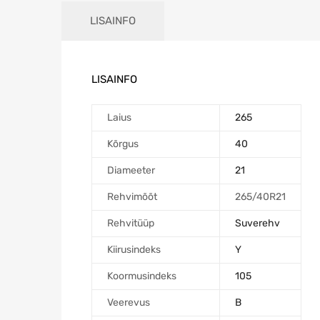
LISAINFO
LISAINFO
Laius
265
Kõrgus
40
Diameeter
21
Rehvimõõt
265/40R21
Rehvitüüp
Suverehv
Kiirusindeks
Y
Koormusindeks
105
Veerevus
B