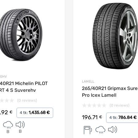
Lisa võrdlusesse
REHV
LAMELL
40R21 Michelin PILOT
265/40R21 Gripmax Sure
T 4 S Suverehv
Pro Icex Lamell
(0 reviews)
(0 reviews)
.92
€
1,435.68 €
4 tk:
196.71
€
786.84 €
4 tk:
B
B