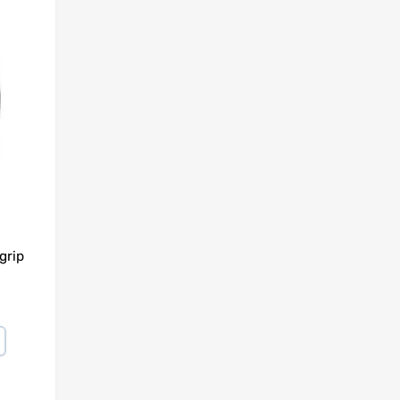
Lisa võrdlusesse
grip