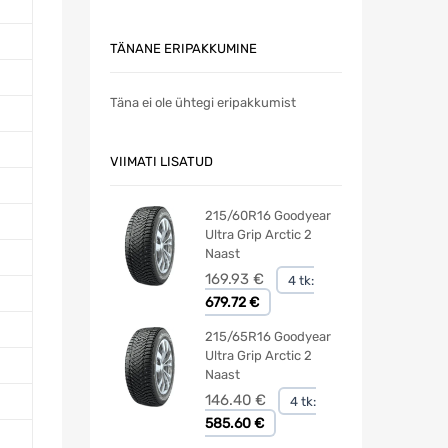
TÄNANE ERIPAKKUMINE
Täna ei ole ühtegi eripakkumist
VIIMATI LISATUD
215/60R16 Goodyear
Ultra Grip Arctic 2
Naast
169.93
€
4 tk:
679.72 €
215/65R16 Goodyear
Ultra Grip Arctic 2
Naast
146.40
€
4 tk:
585.60 €