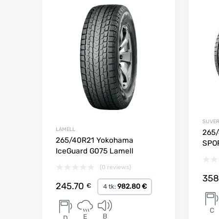
Lisa võrdlusesse
SUVE
LAMELL
265/
265/40R21 Yokohama
SPOR
IceGuard G075 Lamell
(0 reviews)
358
245.70
€
982.80 €
4 tk:
C
B
E
D