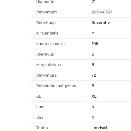
Diameeter
21
Rehvimõõt
265/40R21
Rehvitüüp
Suverehv
Kiirusindeks
Y
Koormusindeks
105
Veerevus
B
Märg püsivus
B
Rehvimüra
72
Rehvimüra märgistus
B
XL
XL
Lumi
N
Jää
N
Tootja
Landsail