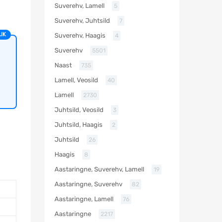
Suverehv, Lamell
5
Suverehv, Juhtsild
7
IK
Suverehv, Haagis
4
Suverehv
5501
Naast
735
Lamell, Veosild
40
Lamell
2730
Juhtsild, Veosild
3
Juhtsild, Haagis
2
Juhtsild
26
Haagis
8
Aastaringne, Suverehv, Lamell
19
Aastaringne, Suverehv
82
Aastaringne, Lamell
76
Aastaringne
2217