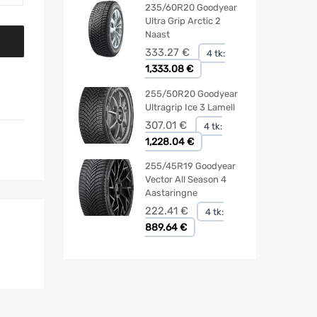
235/60R20 Goodyear
Ultra Grip Arctic 2
Naast
333.27
€
4 tk:
1,333.08 €
255/50R20 Goodyear
Ultragrip Ice 3 Lamell
307.01
€
4 tk:
1,228.04 €
255/45R19 Goodyear
Vector All Season 4
Aastaringne
222.41
€
4 tk:
889.64 €