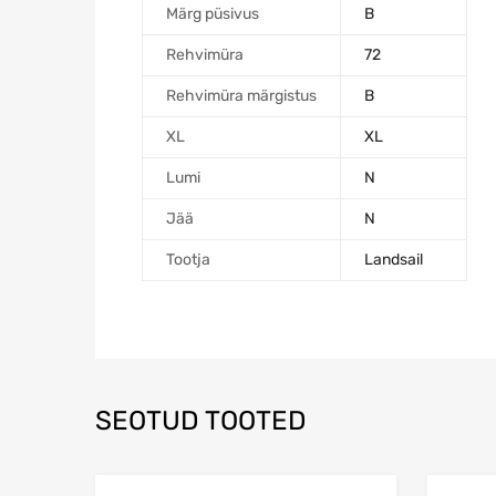
Märg püsivus
B
Rehvimüra
72
Rehvimüra märgistus
B
XL
XL
Lumi
N
Jää
N
Tootja
Landsail
SEOTUD TOOTED