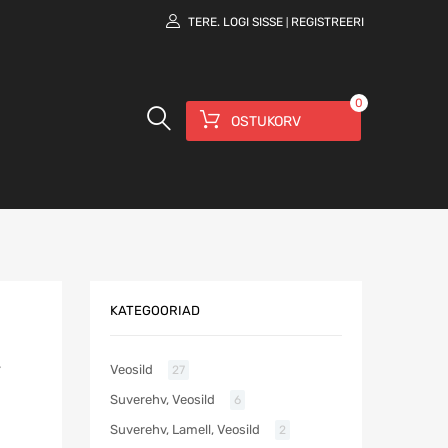
TERE.
LOGI SISSE
REGISTREERI
|
0
OSTUKORV
KATEGOORIAD
V
Veosild
27
Suverehv, Veosild
6
Suverehv, Lamell, Veosild
2