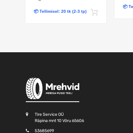
📦 Te
📦 Tellimisel: 20 tk (2-3 tp)
Lisa korvi
Tire Service OÜ
Räpina mnt 10 Võru 65606
53685699