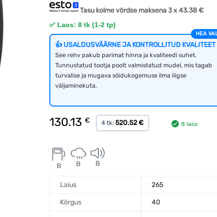
Tasu kolme võrdse maksena 3 x
43.38
€
✅ Laos: 8 tk (1-2 tp)
HEA VAL
👍 USALDUSVÄÄRNE JA KONTROLLITUD KVALITEET
See rehv pakub parimat hinna ja kvaliteedi suhet.
Tunnustatud tootja poolt valmistatud mudel, mis tagab
turvalise ja mugava sõidukogemuse ilma liigse
väljaminekuta.
130.13
€
520.52 €
4 tk:
8 laos
B
B
B
Laius
265
Kõrgus
40