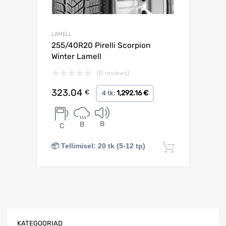
LAMELL
255/40R20 Pirelli Scorpion
Winter Lamell
(0 reviews)
323.04
€
1,292.16 €
4 tk:
B
B
C
📦 Tellimisel: 20 tk (5-12 tp)
Lisa korv
KATEGOORIAD