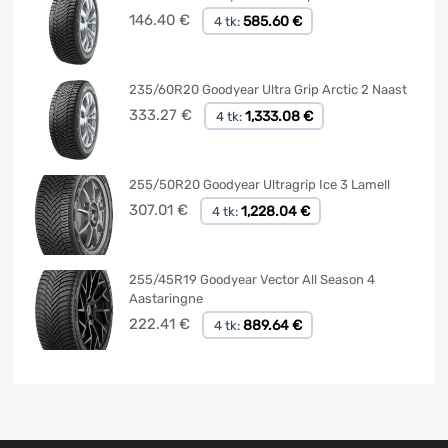
146.40
€
585.60 €
4 tk:
235/60R20 Goodyear Ultra Grip Arctic 2 Naast
333.27
€
1,333.08 €
4 tk:
255/50R20 Goodyear Ultragrip Ice 3 Lamell
307.01
€
1,228.04 €
4 tk:
255/45R19 Goodyear Vector All Season 4
Aastaringne
222.41
€
889.64 €
4 tk: