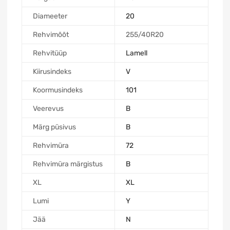
Diameeter
20
Rehvimõõt
255/40R20
Rehvitüüp
Lamell
Kiirusindeks
V
Koormusindeks
101
Veerevus
B
Märg püsivus
B
Rehvimüra
72
Rehvimüra märgistus
B
XL
XL
Lumi
Y
Jää
N