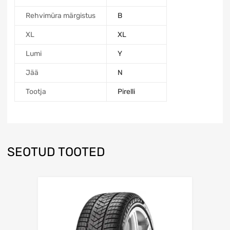
Rehvimüra märgistus
B
XL
XL
Lumi
Y
Jää
N
Tootja
Pirelli
SEOTUD TOOTED
Lisa võrdlusesse