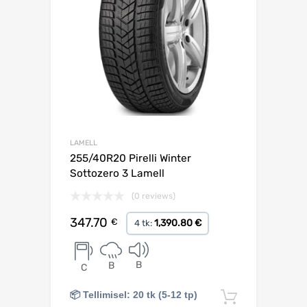
LAMELL
255/40R20 Pirelli Winter
Sottozero 3 Lamell
(0 reviews)
347.70
€
1,390.80 €
4 tk:
B
B
C
📦 Tellimisel: 20 tk (5-12 tp)
Lisa korv