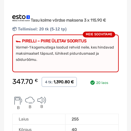
Tasu kolme võrdse maksena 3 x
115.90
€
📦 Tellimisel: 20 tk (5-12 tp)
MEIE SOOVITAME
🏎️ PIRELLI – PIIRE ÜLETAV SOORITUS
Vormel-1 kogemustega loodud rehvid neile, kes hindavad
maksimaalset täpsust, lühikest pidurdusmaad ja
sõidurõõmu.
347.70
€
1,390.80 €
4 tk:
20 laos
B
B
B
Laius
255
Kõrgus
40