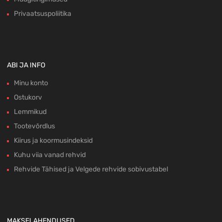
Privaatsuspoliitika
ABI JA INFO
Minu konto
Ostukorv
Lemmikud
Tootevõrdlus
Kiirus ja koormusindeksid
Kuhu viia vanad rehvid
Rehvide Tähised ja Velgede rehvide sobivustabel
MAKSELAHENDUSED