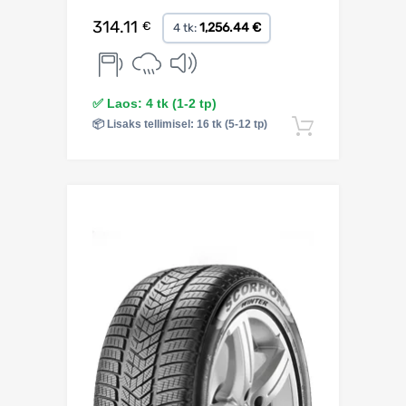
314.11
€
1,256.44 €
4 tk:
✅ Laos: 4 tk (1-2 tp)
📦 Lisaks tellimisel: 16 tk (5-12 tp)
Lisa korv
Lisa võrdlusesse