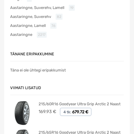
Aastaringne, Suverehv, Lamell
19
Aastaringne, Suverehv
82
Aastaringne, Lamell
76
Aastaringne
2217
TÄNANE ERIPAKKUMINE
Täna ei ole ühtegi eripakkumist
VIIMATI LISATUD
215/60R16 Goodyear Ultra Grip Arctic 2 Naast
169.93
€
679.72 €
4 tk:
215/65R16 Goodyear Ultra Grip Arctic 2 Naast