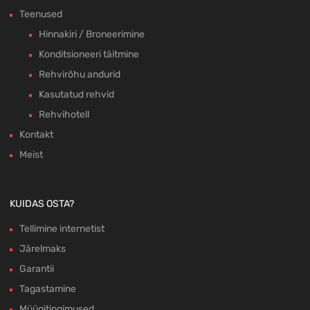
Teenused
Hinnakiri / Broneerimine
Konditsioneeri täitmine
Rehvirõhu andurid
Kasutatud rehvid
Rehvihotell
Kontakt
Meist
KUIDAS OSTA?
Tellimine internetist
Järelmaks
Garantii
Tagastamine
Müügitingimused