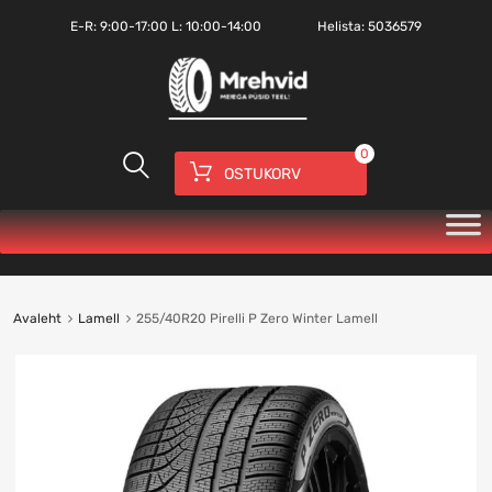
E-R:
9:00-17:00
L: 10:00-14:00
Helista:
5036579
0
OSTUKORV
Avaleht
Lamell
255/40R20 Pirelli P Zero Winter Lamell