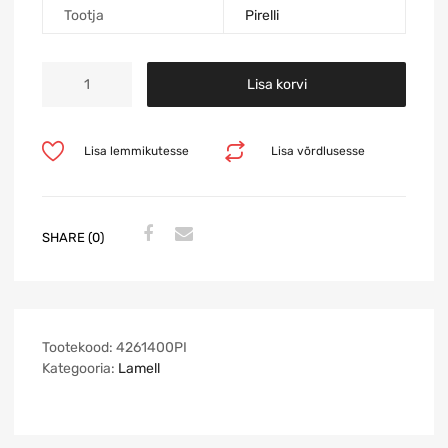
Tootja
Pirelli
Lisa korvi
Lisa lemmikutesse
Lisa võrdlusesse
SHARE (0)
Tootekood:
4261400PI
Kategooria:
Lamell