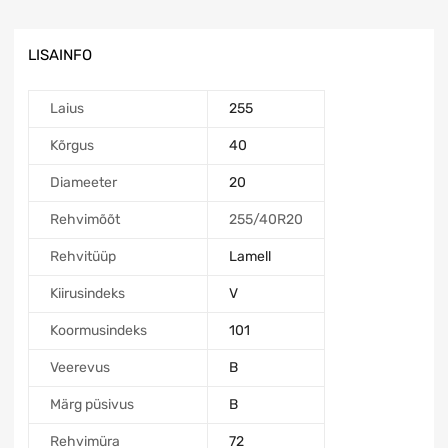
LISAINFO
Laius
255
Kõrgus
40
Diameeter
20
Rehvimõõt
255/40R20
Rehvitüüp
Lamell
Kiirusindeks
V
Koormusindeks
101
Veerevus
B
Märg püsivus
B
Rehvimüra
72