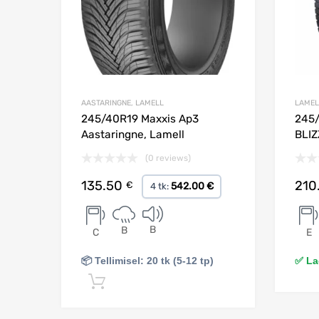
AASTARINGNE, LAMELL
LAMEL
245/40R19 Maxxis Ap3
245/
Aastaringne, Lamell
BLIZ
(0 reviews)
135.50
210
€
542.00 €
4 tk:
B
B
C
E
📦 Tellimisel: 20 tk (5-12 tp)
✅ Lao
Lisa korvi