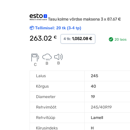
Tasu kolme võrdse maksena 3 x
87.67
€
📦 Tellimisel: 20 tk (3-4 tp)
263.02
€
1,052.08 €
4 tk:
20 laos
B
B
C
Laius
245
Kõrgus
40
Diameeter
19
Rehvimõõt
245/40R19
Rehvitüüp
Lamell
Kiirusindeks
H