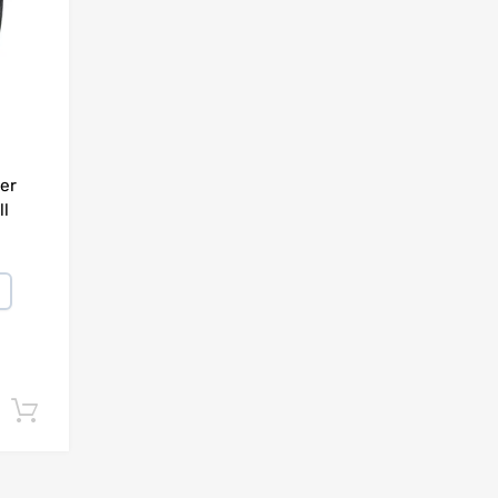
er
ll
Lisa korvi