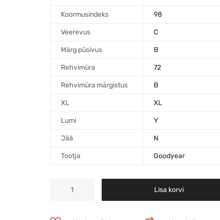
Koormusindeks
98
Veerevus
C
Märg püsivus
B
Rehvimüra
72
Rehvimüra märgistus
B
XL
XL
Lumi
Y
Jää
N
Tootja
Goodyear
Lisa korvi