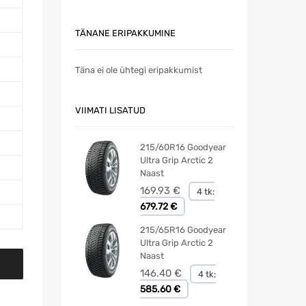
TÄNANE ERIPAKKUMINE
Täna ei ole ühtegi eripakkumist
VIIMATI LISATUD
215/60R16 Goodyear
Ultra Grip Arctic 2
Naast
169.93
€
4 tk:
679.72 €
215/65R16 Goodyear
Ultra Grip Arctic 2
Naast
146.40
€
4 tk:
585.60 €