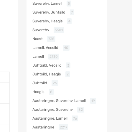
Suverehv, Lamell
5
Suverehv, Juhtsild
7
Suverehv, Haagis
4
Suverehv
5501
Naast
735
Lamell, Veosild
40
Lamell
2730
Juhtsild, Veosild
3
Juhtsild, Haagis
2
Juhtsild
26
Haagis
8
Aastaringne, Suverehv, Lamell
19
Aastaringne, Suverehv
82
Aastaringne, Lamell
76
Aastaringne
2217