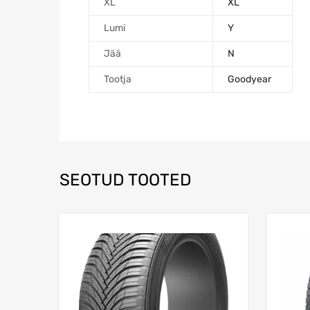
XL
XL
Lumi
Y
Jää
N
Tootja
Goodyear
SEOTUD TOOTED
Lisa võrdlusesse