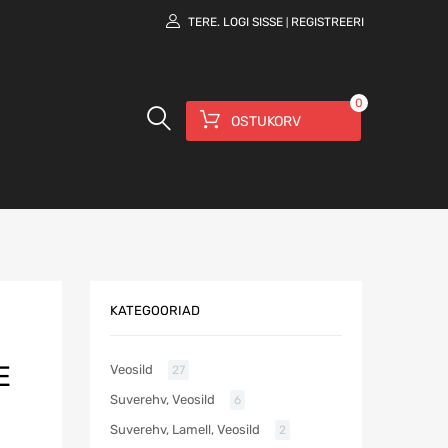
TERE.
LOGI SISSE
REGISTREERI
|
0
OSTUKORV
KATEGOORIAD
E
Veosild
27
Suverehv, Veosild
6
Suverehv, Lamell, Veosild
2