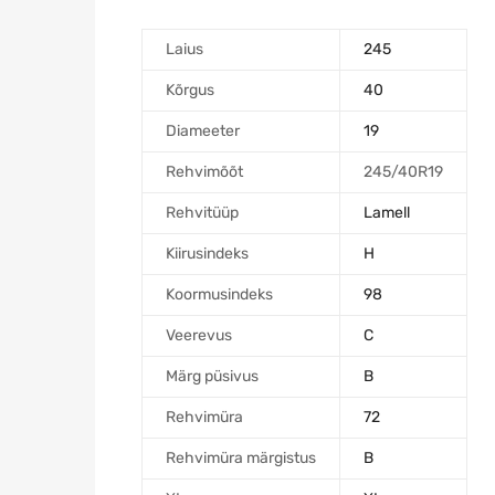
Laius
245
Kõrgus
40
Diameeter
19
Rehvimõõt
245/40R19
Rehvitüüp
Lamell
Kiirusindeks
H
Koormusindeks
98
Veerevus
C
Märg püsivus
B
Rehvimüra
72
Rehvimüra märgistus
B