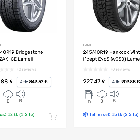
L
LAMELL
40R19 Bridgestone
245/40R19 Hankook Wint
ZAK ICE Lamell
I*cept Evo3 (w330) Lame
(0 reviews)
(0 reviews)
.88
227.47
€
€
843.52 €
909.88 €
4 tk:
4 tk:
B
B
E
B
D
s: 12 tk (1-2 tp)
📦 Tellimisel: 15 tk (2-3 tp)
Lisa korvi