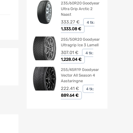
235/60R20 Goodyear
Ultra Grip Arctic 2
Naast
333.27
€
4 tk:
1,333.08 €
255/50R20 Goodyear
Ultragrip Ice 3 Lamell
307.01
€
4 tk:
1,228.04 €
255/45R19 Goodyear
Vector All Season 4
Aastaringne
222.41
€
4 tk:
889.64 €