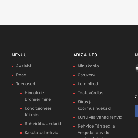
MENÜÜ
ABI JA INFO
M
Avaleht
Minu konto
Pood
Ostukorv
Teenused
Lemmikud
Hinnakiri /
Tootevõrdlus
J
Broneerimine
Kiirus ja
Konditsioneeri
koormusindeksid
täitmine
Kuhu viia vanad rehvid
Rehvirõhu andurid
Rehvide Tähised ja
Kasutatud rehvid
Velgede rehvide