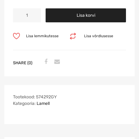
Lisa korvi
Lisa lemmikutesse
Lisa võrdlusesse
SHARE (0)
Tootekood:
574292GY
Kategooria:
Lamell