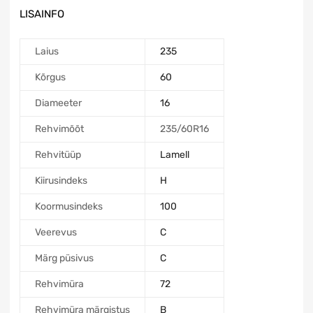
LISAINFO
Laius
235
Kõrgus
60
Diameeter
16
Rehvimõõt
235/60R16
Rehvitüüp
Lamell
Kiirusindeks
H
Koormusindeks
100
Veerevus
C
Märg püsivus
C
Rehvimüra
72
Rehvimüra märgistus
B