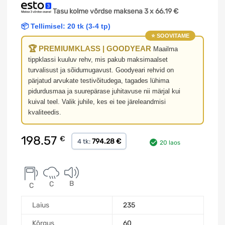
Tasu kolme võrdse maksena 3 x
66.19
€
📦 Tellimisel: 20 tk (3-4 tp)
⭐ SOOVITAME
🏆 PREMIUMKLASS | GOODYEAR
Maailma
tippklassi kuuluv rehv, mis pakub maksimaalset
turvalisust ja sõidumugavust. Goodyeari rehvid on
pärjatud arvukate testivõitudega, tagades lühima
pidurdusmaa ja suurepärase juhitavuse nii märjal kui
kuival teel. Valik juhile, kes ei tee järeleandmisi
kvaliteedis.
198.57
€
794.28 €
4 tk:
20 laos
B
C
C
Laius
235
Kõrgus
60