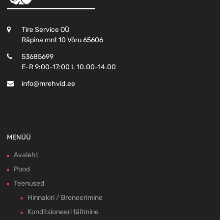
Tire Service OÜ
Räpina mnt 10 Võru 65606
53685699
E-R 9:00-17:00 L 10.00-14.00
info@mrehvid.ee
MENÜÜ
Avaleht
Pood
Teenused
Hinnakiri / Broneerimine
Konditsioneeri täitmine