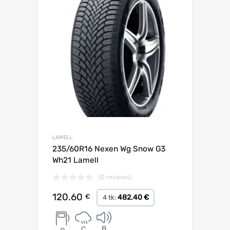
LAMELL
235/60R16 Nexen Wg Snow G3
Wh21 Lamell
(0 reviews)
120.60
€
482.40 €
4 tk:
B
C