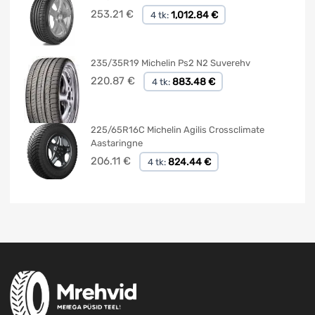
253.21
€
1,012.84 €
4 tk:
235/35R19 Michelin Ps2 N2 Suverehv
220.87
€
883.48 €
4 tk:
225/65R16C Michelin Agilis Crossclimate
Aastaringne
206.11
€
824.44 €
4 tk: