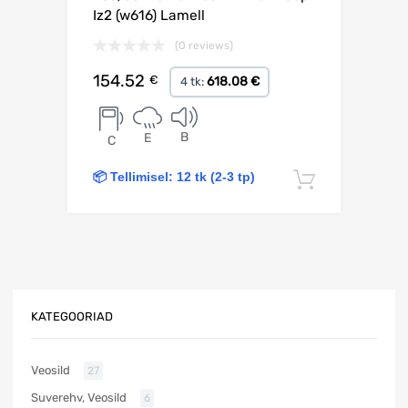
Iz2 (w616) Lamell
(0 reviews)
154.52
€
618.08 €
4 tk:
B
E
C
📦 Tellimisel: 12 tk (2-3 tp)
Lisa korv
KATEGOORIAD
Veosild
27
Suverehv, Veosild
6