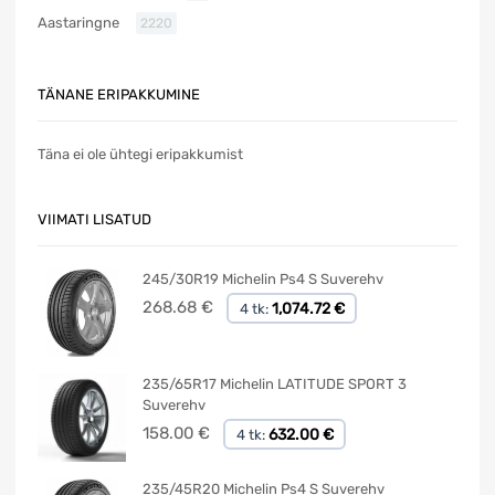
Aastaringne
2220
TÄNANE ERIPAKKUMINE
Täna ei ole ühtegi eripakkumist
VIIMATI LISATUD
245/30R19 Michelin Ps4 S Suverehv
268.68
€
1,074.72 €
4 tk:
235/65R17 Michelin LATITUDE SPORT 3
Suverehv
158.00
€
632.00 €
4 tk:
235/45R20 Michelin Ps4 S Suverehv