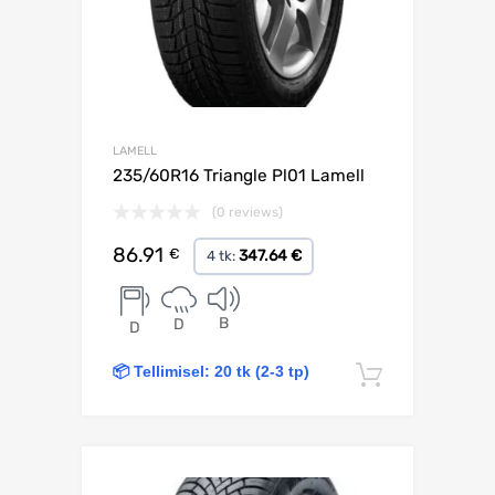
LAMELL
235/60R16 Triangle Pl01 Lamell
(0 reviews)
86.91
€
347.64 €
4 tk:
B
D
D
📦 Tellimisel: 20 tk (2-3 tp)
Lisa korv
Lisa võrdlusesse