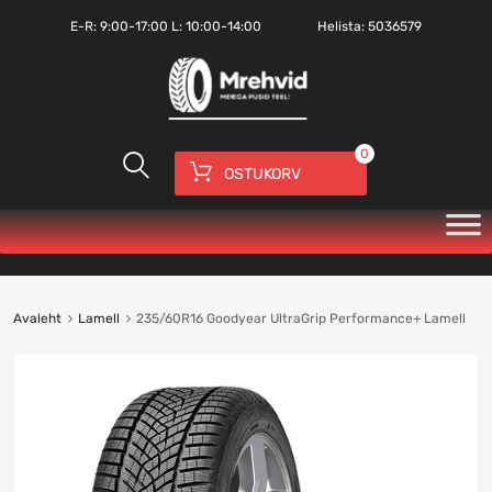
E-R:
9:00-17:00
L: 10:00-14:00
Helista:
5036579
0
OSTUKORV
Avaleht
Lamell
235/60R16 Goodyear UltraGrip Performance+ Lamell