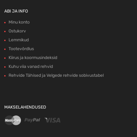
ABI JA INFO
Minu konto
Ostukorv
Lemmikud
Tootevõrdlus
Kiirus ja koormusindeksid
Kuhu viia vanad rehvid
Rehvide Tähised ja Velgede rehvide sobivustabel
MAKSELAHENDUSED