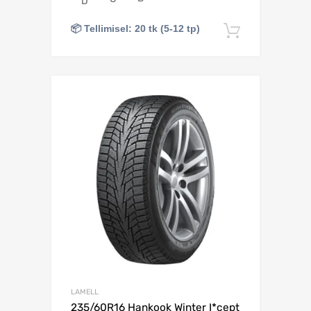
D
📦 Tellimisel: 20 tk (5-12 tp)
Lisa korv
Lisa võrdlusesse
LAMELL
235/60R16 Hankook Winter I*cept