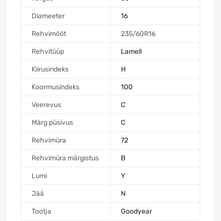
Diameeter
16
Rehvimõõt
235/60R16
Rehvitüüp
Lamell
Kiirusindeks
H
Koormusindeks
100
Veerevus
C
Märg püsivus
C
Rehvimüra
72
Rehvimüra märgistus
B
Lumi
Y
Jää
N
Tootja
Goodyear