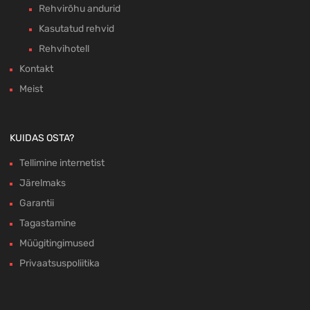
Rehvirõhu andurid
Kasutatud rehvid
Rehvihotell
Kontakt
Meist
KUIDAS OSTA?
Tellimine internetist
Järelmaks
Garantii
Tagastamine
Müügitingimused
Privaatsuspoliitika