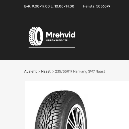
E-R:
9:00-17:00
L: 10:00-14:00
Helista:
5036579
Avaleht
Naast
235/55R17 Nankang SW7 Naast