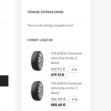
TÄNANE ERIPAKKUMINE
Täna ei ole ühtegi eripakkumist
VIIMATI LISATUD
215/60R16 Goodyear
Ultra Grip Arctic 2
Naast
169.93
€
4 tk:
679.72 €
215/65R16 Goodyear
Ultra Grip Arctic 2
Naast
146.40
€
4 tk:
585.60 €