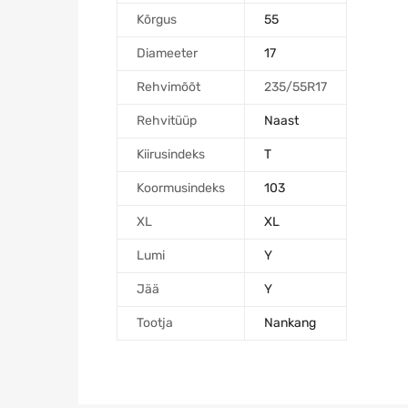
Kõrgus
55
Diameeter
17
Rehvimõõt
235/55R17
Rehvitüüp
Naast
Kiirusindeks
T
Koormusindeks
103
XL
XL
Lumi
Y
Jää
Y
Tootja
Nankang