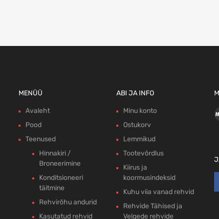
MENÜÜ
ABI JA INFO
M
Avaleht
Minu konto
Pood
Ostukorv
Teenused
Lemmikud
Hinnakiri /
Tootevõrdlus
J
Broneerimine
Kiirus ja
Konditsioneeri
koormusindeksid
täitmine
Kuhu viia vanad rehvid
Rehvirõhu andurid
Rehvide Tähised ja
Kasutatud rehvid
Velgede rehvide