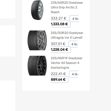
235/60R20 Goodyear
Ultra Grip Arctic 2
Naast
333.27
€
4 tk:
1,333.08 €
255/50R20 Goodyear
Ultragrip Ice 3 Lamell
307.01
€
4 tk:
1,228.04 €
255/45R19 Goodyear
Vector All Season 4
Aastaringne
222.41
€
4 tk:
889.64 €