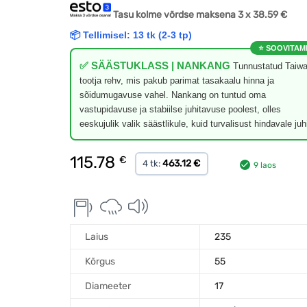
Tasu kolme võrdse maksena 3 x
38.59
€
📦 Tellimisel: 13 tk (2-3 tp)
⭐ SOOVITAM
✅ SÄÄSTUKLASS | NANKANG
Tunnustatud Taiwa
tootja rehv, mis pakub parimat tasakaalu hinna ja
sõidumugavuse vahel. Nankang on tuntud oma
vastupidavuse ja stabiilse juhitavuse poolest, olles
eeskujulik valik säästlikule, kuid turvalisust hindavale juhi
115.78
€
463.12 €
4 tk:
9 laos
Laius
235
Kõrgus
55
Diameeter
17