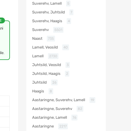
Suverehv, Lamell
5
Suverehv, Juhtsild
7
E
Suverehv, Haagis
4
ni
Suverehv
5501
Naast
735
Lamell, Veosild
40
le.
Lamell
2730
Juhtsild, Veosild
3
Juhtsild, Haagis
2
Juhtsild
26
Haagis
8
Aastaringne, Suverehv, Lamell
19
Aastaringne, Suverehv
82
Aastaringne, Lamell
76
Aastaringne
2217