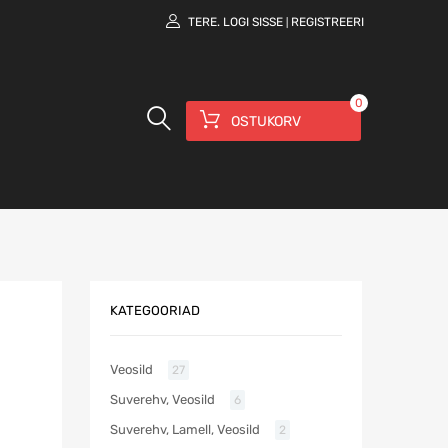
TERE.
LOGI SISSE
REGISTREERI
|
0
OSTUKORV
KATEGOORIAD
Veosild
27
Suverehv, Veosild
6
Suverehv, Lamell, Veosild
2