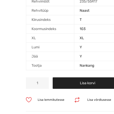
Rehvimõõt
235/55R17
Rehvitüüp
Naast
Kiirusindeks
T
Koormusindeks
103
XL
XL
Lumi
Y
Jää
Y
Tootja
Nankang
Lisa korvi
Lisa lemmikutesse
Lisa võrdlusesse