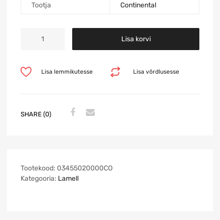
Tootja
Continental
Lisa korvi
Lisa lemmikutesse
Lisa võrdlusesse
SHARE (0)
Tootekood:
03455020000CO
Kategooria:
Lamell