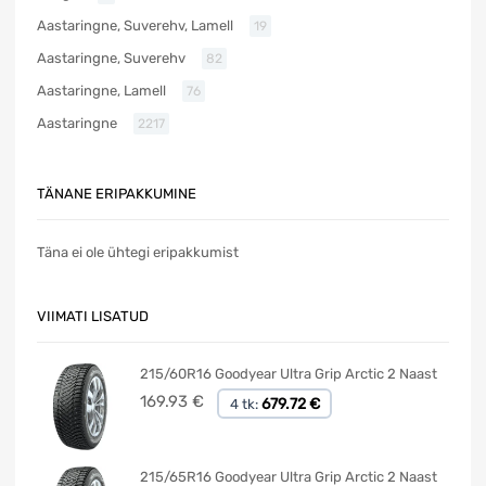
Aastaringne, Suverehv, Lamell
19
Aastaringne, Suverehv
82
Aastaringne, Lamell
76
Aastaringne
2217
TÄNANE ERIPAKKUMINE
Täna ei ole ühtegi eripakkumist
VIIMATI LISATUD
215/60R16 Goodyear Ultra Grip Arctic 2 Naast
169.93
€
679.72 €
4 tk:
215/65R16 Goodyear Ultra Grip Arctic 2 Naast