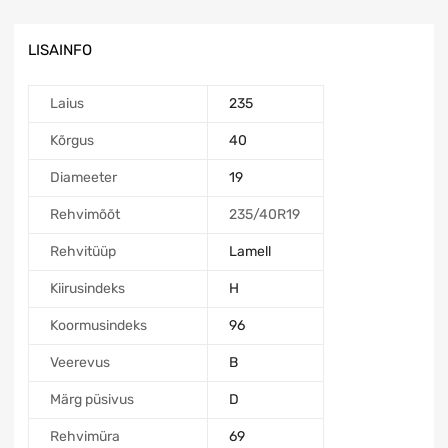
LISAINFO
Laius
235
Kõrgus
40
Diameeter
19
Rehvimõõt
235/40R19
Rehvitüüp
Lamell
Kiirusindeks
H
Koormusindeks
96
Veerevus
B
Märg püsivus
D
Rehvimüra
69