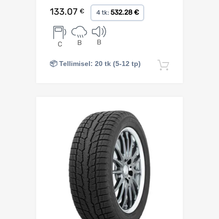
133.07
€
532.28 €
4 tk:
B
B
C
📦 Tellimisel: 20 tk (5-12 tp)
Lisa korv
Lisa võrdlusesse