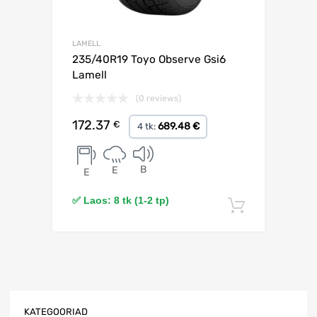
LAMELL
235/40R19 Toyo Observe Gsi6
Lamell
(0 reviews)
172.37
€
689.48 €
4 tk:
B
E
E
✅ Laos: 8 tk (1-2 tp)
Lisa korv
KATEGOORIAD