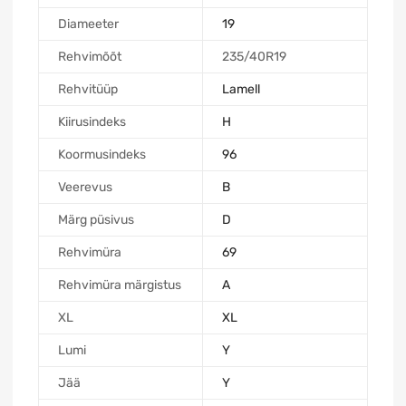
Diameeter
19
Rehvimõõt
235/40R19
Rehvitüüp
Lamell
Kiirusindeks
H
Koormusindeks
96
Veerevus
B
Märg püsivus
D
Rehvimüra
69
Rehvimüra märgistus
A
XL
XL
Lumi
Y
Jää
Y