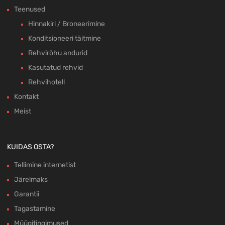
Teenused
Hinnakiri / Broneerimine
Konditsioneeri täitmine
Rehvirõhu andurid
Kasutatud rehvid
Rehvihotell
Kontakt
Meist
KUIDAS OSTA?
Tellimine internetist
Järelmaks
Garantii
Tagastamine
Müügitingimused