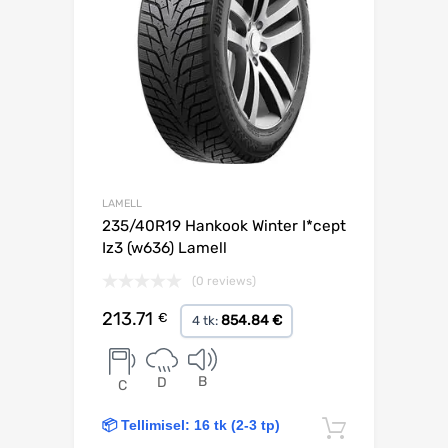
LAMELL
235/40R19 Hankook Winter I*cept
Iz3 (w636) Lamell
(0 reviews)
213.71
€
854.84 €
4 tk:
B
D
C
📦 Tellimisel: 16 tk (2-3 tp)
Lisa korv