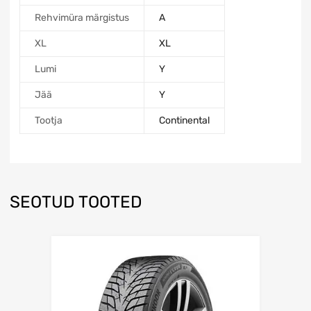
Rehvimüra märgistus
A
XL
XL
Lumi
Y
Jää
Y
Tootja
Continental
SEOTUD TOOTED
Lisa võrdlusesse