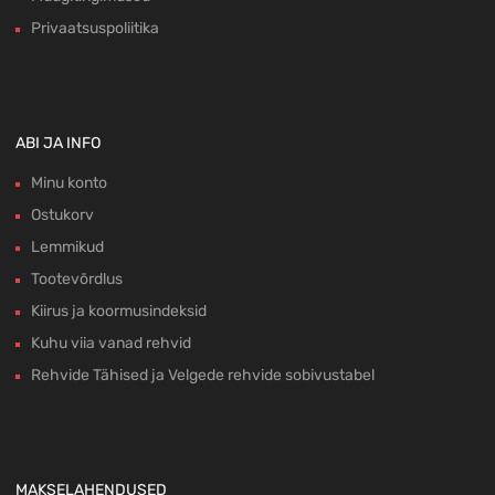
Privaatsuspoliitika
ABI JA INFO
Minu konto
Ostukorv
Lemmikud
Tootevõrdlus
Kiirus ja koormusindeksid
Kuhu viia vanad rehvid
Rehvide Tähised ja Velgede rehvide sobivustabel
MAKSELAHENDUSED