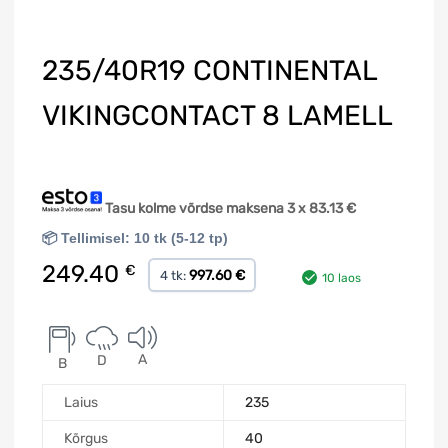
235/40R19 CONTINENTAL
VIKINGCONTACT 8 LAMELL
Tasu kolme võrdse maksena 3 x
83.13
€
📦 Tellimisel: 10 tk (5-12 tp)
249.40
€
997.60 €
4 tk:
10 laos
A
D
B
Laius
235
Kõrgus
40