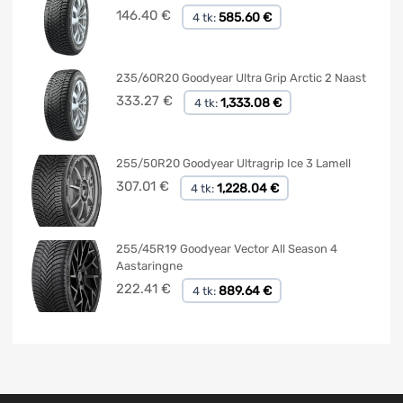
146.40
€
585.60 €
4 tk:
235/60R20 Goodyear Ultra Grip Arctic 2 Naast
333.27
€
1,333.08 €
4 tk:
255/50R20 Goodyear Ultragrip Ice 3 Lamell
307.01
€
1,228.04 €
4 tk:
255/45R19 Goodyear Vector All Season 4
Aastaringne
222.41
€
889.64 €
4 tk: