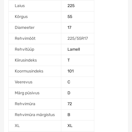
Laius
225
Kõrgus
55
Diameeter
17
Rehvimõõt
225/55R17
Rehvitüüp
Lamell
Kiirusindeks
T
Koormusindeks
101
Veerevus
C
Märg püsivus
D
Rehvimüra
72
Rehvimüra märgistus
B
XL
XL