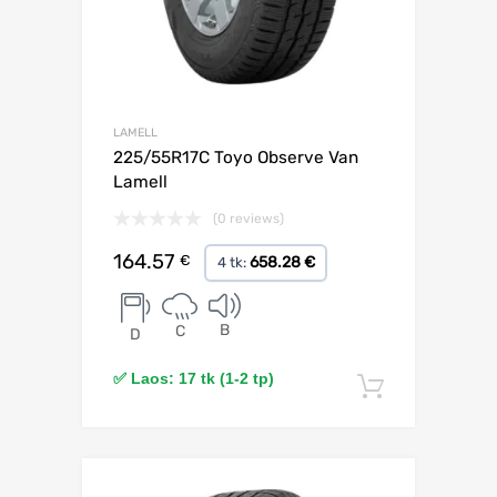
LAMELL
225/55R17C Toyo Observe Van
Lamell
(0 reviews)
164.57
€
658.28 €
4 tk:
B
C
D
✅ Laos: 17 tk (1-2 tp)
Lisa korv
Lisa võrdlusesse