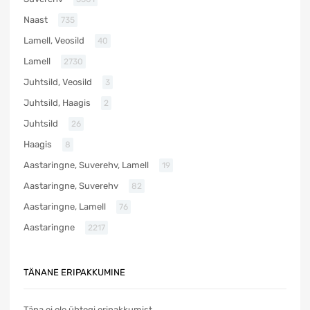
Naast
735
Lamell, Veosild
40
Lamell
2730
Juhtsild, Veosild
3
Juhtsild, Haagis
2
Juhtsild
26
Haagis
8
Aastaringne, Suverehv, Lamell
19
Aastaringne, Suverehv
82
Aastaringne, Lamell
76
Aastaringne
2217
TÄNANE ERIPAKKUMINE
Täna ei ole ühtegi eripakkumist