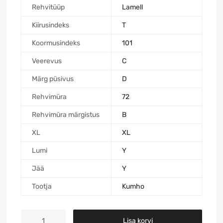
Rehvitüüp
Lamell
Kiirusindeks
T
Koormusindeks
101
Veerevus
C
Märg püsivus
D
Rehvimüra
72
Rehvimüra märgistus
B
XL
XL
Lumi
Y
Jää
Y
Tootja
Kumho
Lisa korvi