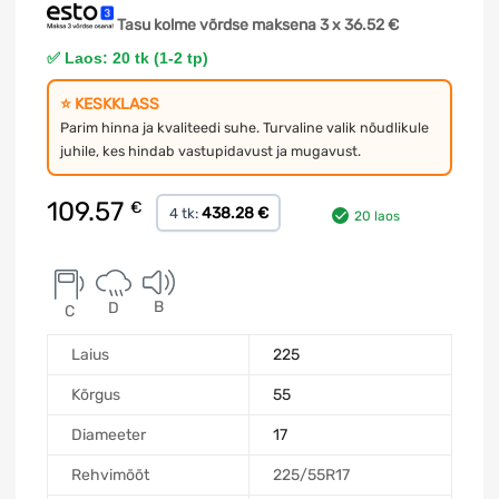
Tasu kolme võrdse maksena 3 x
36.52
€
✅ Laos: 20 tk (1-2 tp)
⭐ KESKKLASS
Parim hinna ja kvaliteedi suhe. Turvaline valik nõudlikule
juhile, kes hindab vastupidavust ja mugavust.
109.57
€
438.28 €
4 tk:
20 laos
B
D
C
Laius
225
Kõrgus
55
Diameeter
17
Rehvimõõt
225/55R17