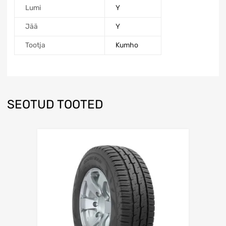
Lumi
Y
Jää
Y
Tootja
Kumho
SEOTUD TOOTED
Lisa võrdlusesse