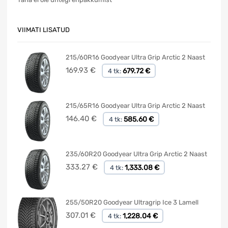
VIIMATI LISATUD
215/60R16 Goodyear Ultra Grip Arctic 2 Naast
169.93
€
679.72 €
4 tk:
215/65R16 Goodyear Ultra Grip Arctic 2 Naast
146.40
€
585.60 €
4 tk:
235/60R20 Goodyear Ultra Grip Arctic 2 Naast
333.27
€
1,333.08 €
4 tk:
255/50R20 Goodyear Ultragrip Ice 3 Lamell
307.01
€
1,228.04 €
4 tk: