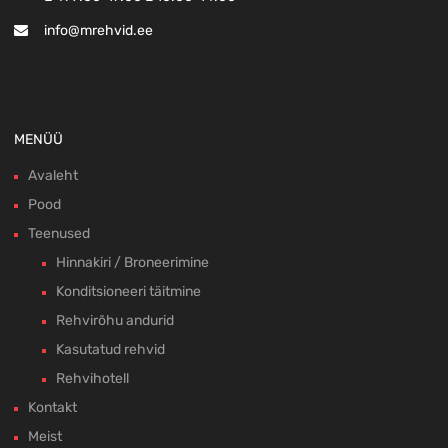
info@mrehvid.ee
MENÜÜ
Avaleht
Pood
Teenused
Hinnakiri / Broneerimine
Konditsioneeri täitmine
Rehvirõhu andurid
Kasutatud rehvid
Rehvihotell
Kontakt
Meist