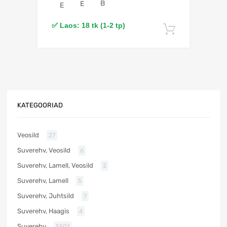
B
E
E
✅ Laos: 18 tk (1-2 tp)
Lisa korv
KATEGOORIAD
Veosild
27
Suverehv, Veosild
6
Suverehv, Lamell, Veosild
2
Suverehv, Lamell
5
Suverehv, Juhtsild
7
Suverehv, Haagis
4
Suverehv
5501