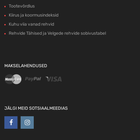
Tootevõrdlus
Kiirus ja koormusindeksid
Kuhu viia vanad rehvid
Rehvide Tähised ja Velgede rehvide sobivustabel
MAKSELAHENDUSED
JÄLGI MEID SOTSIAALMEEDIAS