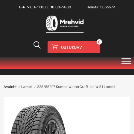
E-R:
9:00-17:00
L: 10:00-14:00
Helista:
5036579
0
OSTUKORV
Avaleht
Lamell
225/55R17 Kumho WinterCraft Ice Wi51 Lamell