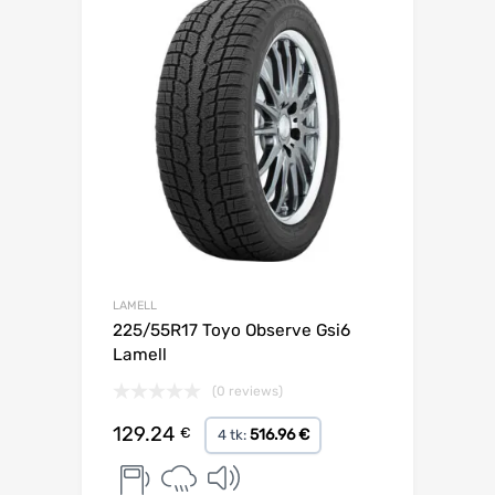
LAMELL
225/55R17 Toyo Observe Gsi6
Lamell
(0 reviews)
129.24
€
516.96 €
4 tk: