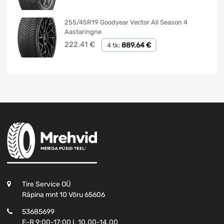
255/45R19 Goodyear Vector All Season 4
Aastaringne
222.41
€
889.64 €
4 tk:
Tire Service OÜ
Räpina mnt 10 Võru 65606
53685699
E-R 9:00-17:00 L 10.00-14.00