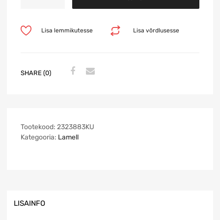
Lisa lemmikutesse
Lisa võrdlusesse
SHARE (0)
Tootekood:
2323883KU
Kategooria:
Lamell
LISAINFO