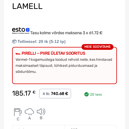
LAMELL
Tasu kolme võrdse maksena 3 x
61.72
€
📦 Tellimisel: 20 tk (5-12 tp)
MEIE SOOVITAME
🏎️ PIRELLI – PIIRE ÜLETAV SOORITUS
Vormel-1 kogemustega loodud rehvid neile, kes hindavad
maksimaalset täpsust, lühikest pidurdusmaad ja
sõidurõõmu.
185.17
€
740.68 €
4 tk:
20 laos
B
A
C