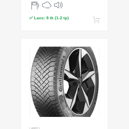
✅ Laos: 8 tk (1-2 tp)
Lisa korv
Lisa võrdlusesse
LAMELL