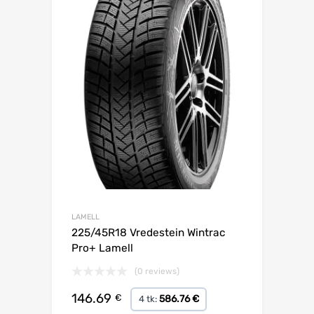
LAMELL
225/45R18 Vredestein Wintrac
Pro+ Lamell
(0 reviews)
146.69
€
586.76 €
4 tk: