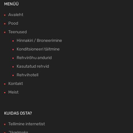
MENÜÜ
Avaleht
Pood
Teenused
Hinnakiri / Broneerimine
Konditsioneeri täitmine
Rehvirõhu andurid
Kasutatud rehvid
Rehvihotell
Kontakt
Meist
KUIDAS OSTA?
Tellimine internetist
Järelmaks