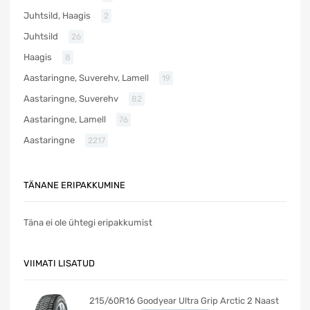
Juhtsild, Haagis
2
Juhtsild
26
Haagis
8
Aastaringne, Suverehv, Lamell
19
Aastaringne, Suverehv
82
Aastaringne, Lamell
76
Aastaringne
2217
TÄNANE ERIPAKKUMINE
Täna ei ole ühtegi eripakkumist
VIIMATI LISATUD
215/60R16 Goodyear Ultra Grip Arctic 2 Naast