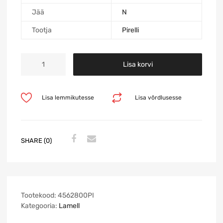
Jää
N
Tootja
Pirelli
Lisa korvi
Lisa lemmikutesse
Lisa võrdlusesse
SHARE (0)
Tootekood:
4562800PI
Kategooria:
Lamell