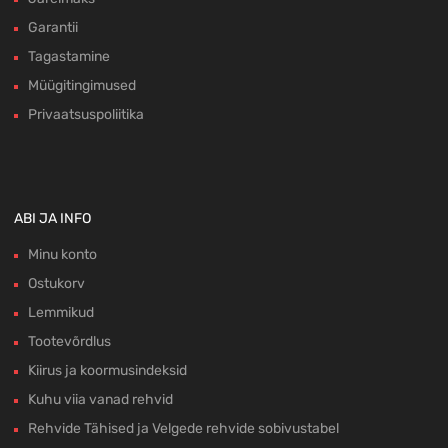
Garantii
Tagastamine
Müügitingimused
Privaatsuspoliitika
ABI JA INFO
Minu konto
Ostukorv
Lemmikud
Tootevõrdlus
Kiirus ja koormusindeksid
Kuhu viia vanad rehvid
Rehvide Tähised ja Velgede rehvide sobivustabel