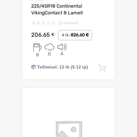
225/45R18 Continental
VikingContact 8 Lamell
(0 reviews)
206.65
€
826.60 €
4 tk:
A
D
B
📦 Tellimisel: 12 tk (5-12 tp)
Lisa korv
Lisa võrdlusesse