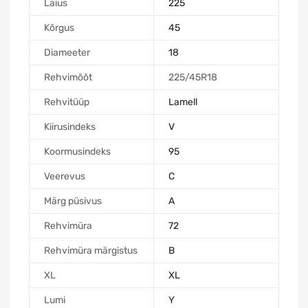
Laius
225
Kõrgus
45
Diameeter
18
Rehvimõõt
225/45R18
Rehvitüüp
Lamell
Kiirusindeks
V
Koormusindeks
95
Veerevus
C
Märg püsivus
A
Rehvimüra
72
Rehvimüra märgistus
B
XL
XL
Lumi
Y