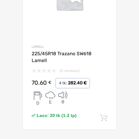
LAMELL
225/45R18 Trazano SW618
Lamell
(0 reviews)
70.60
€
282.40 €
4 tk:
B
E
D
✅ Laos: 20 tk (1-2 tp)
Lisa korv