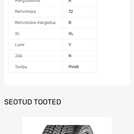
Märg püsivus
A
Rehvimüra
72
Rehvimüra märgistus
B
XL
XL
Lumi
Y
Jää
N
Tootja
Pirelli
SEOTUD TOOTED
Lisa võrdlusesse