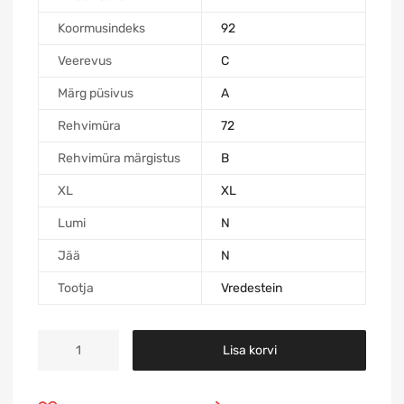
Koormusindeks
92
Veerevus
C
Märg püsivus
A
Rehvimüra
72
Rehvimüra märgistus
B
XL
XL
Lumi
N
Jää
N
Tootja
Vredestein
Lisa korvi