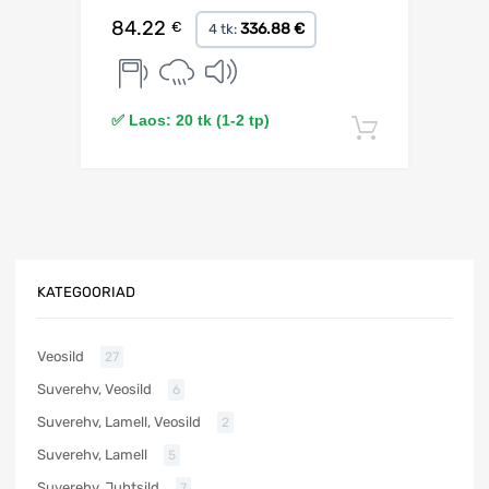
84.22
€
336.88 €
4 tk:
✅ Laos: 20 tk (1-2 tp)
Lisa korv
KATEGOORIAD
Veosild
27
Suverehv, Veosild
6
Suverehv, Lamell, Veosild
2
Suverehv, Lamell
5
Suverehv, Juhtsild
7