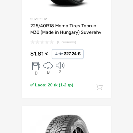
SUVEREHV
225/40R18 Momo Tires Toprun
M30 (Made in Hungary) Suverehv
(0 reviews)
81.81
€
327.24 €
4 tk:
2
B
D
✅ Laos: 20 tk (1-2 tp)
Lisa korv
Lisa võrdlusesse