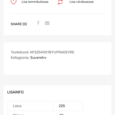
Lisa lemmikutesse
Lisa võrdlusesse
SHARE (0)
Tootekood:
AP22540018YUPRA0EVRE
Kategooria:
Suverehv
LISAINFO
Laius
225