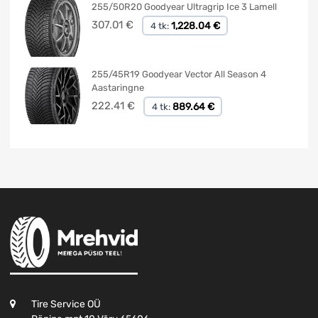
255/50R20 Goodyear Ultragrip Ice 3 Lamell
307.01
€
1,228.04 €
4 tk:
255/45R19 Goodyear Vector All Season 4
Aastaringne
222.41
€
889.64 €
4 tk:
Tire Service OÜ