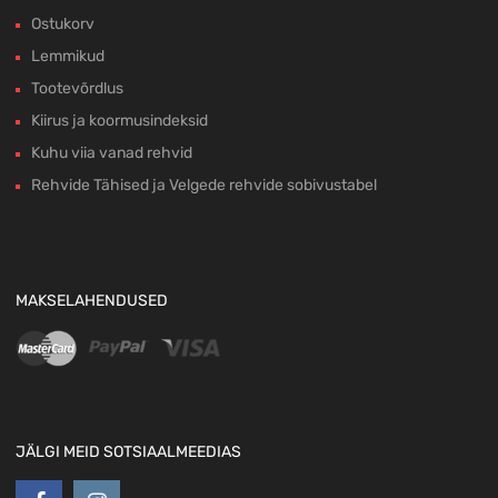
Ostukorv
Lemmikud
Tootevõrdlus
Kiirus ja koormusindeksid
Kuhu viia vanad rehvid
Rehvide Tähised ja Velgede rehvide sobivustabel
MAKSELAHENDUSED
JÄLGI MEID SOTSIAALMEEDIAS