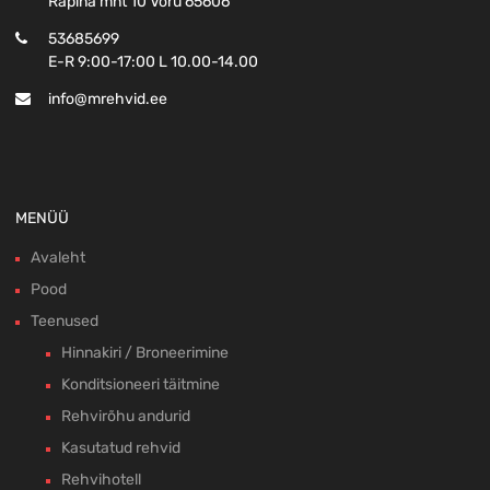
Räpina mnt 10 Võru 65606
53685699
E-R 9:00-17:00 L 10.00-14.00
info@mrehvid.ee
MENÜÜ
Avaleht
Pood
Teenused
Hinnakiri / Broneerimine
Konditsioneeri täitmine
Rehvirõhu andurid
Kasutatud rehvid
Rehvihotell