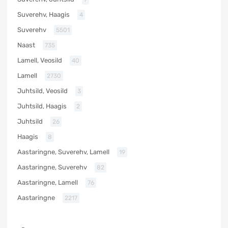
Suverehv, Haagis
4
Suverehv
5501
Naast
735
Lamell, Veosild
40
Lamell
2730
Juhtsild, Veosild
3
Juhtsild, Haagis
2
Juhtsild
26
Haagis
8
Aastaringne, Suverehv, Lamell
19
Aastaringne, Suverehv
82
Aastaringne, Lamell
76
Aastaringne
2217