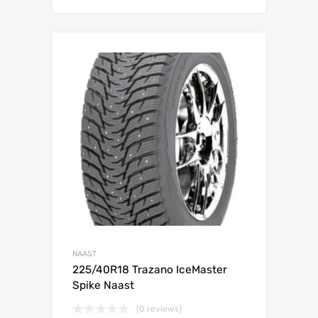
Lisa võrdlusesse
NAAST
225/40R18 Trazano IceMaster
Spike Naast
(0 reviews)