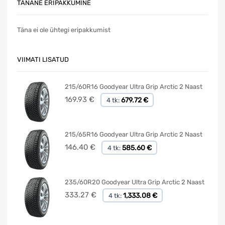
TÄNANE ERIPAKKUMINE
Täna ei ole ühtegi eripakkumist
VIIMATI LISATUD
215/60R16 Goodyear Ultra Grip Arctic 2 Naast
169.93
€
679.72 €
4 tk:
215/65R16 Goodyear Ultra Grip Arctic 2 Naast
146.40
€
585.60 €
4 tk:
235/60R20 Goodyear Ultra Grip Arctic 2 Naast
333.27
€
1,333.08 €
4 tk: