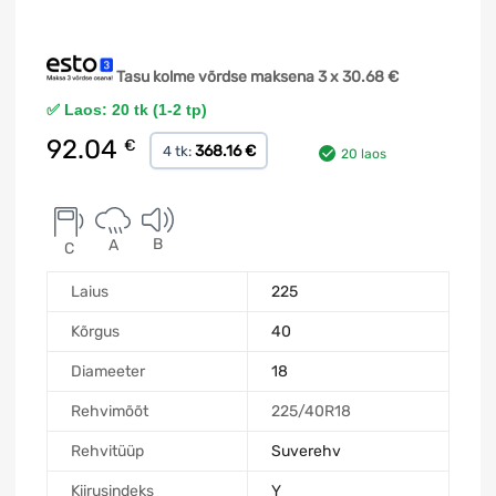
Tasu kolme võrdse maksena 3 x
30.68
€
✅ Laos: 20 tk (1-2 tp)
92.04
€
368.16 €
4 tk:
20 laos
B
A
C
Laius
225
Kõrgus
40
Diameeter
18
Rehvimõõt
225/40R18
Rehvitüüp
Suverehv
Kiirusindeks
Y