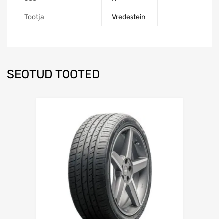
Tootja
Vredestein
SEOTUD TOOTED
Lisa võrdlusesse