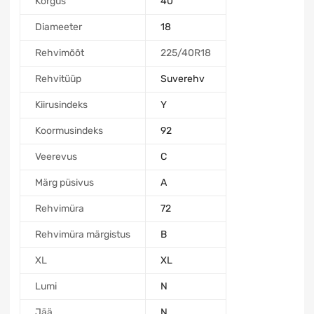
Kõrgus
40
Diameeter
18
Rehvimõõt
225/40R18
Rehvitüüp
Suverehv
Kiirusindeks
Y
Koormusindeks
92
Veerevus
C
Märg püsivus
A
Rehvimüra
72
Rehvimüra märgistus
B
XL
XL
Lumi
N
Jää
N