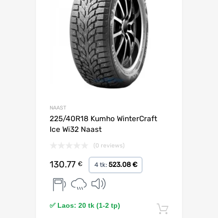
NAAST
225/40R18 Kumho WinterCraft
Ice Wi32 Naast
(0 reviews)
130.77
€
523.08 €
4 tk:
✅ Laos: 20 tk (1-2 tp)
Lisa korv