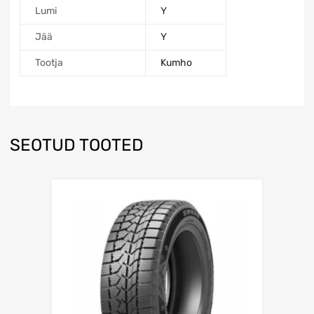
Lumi
Y
Jää
Y
Tootja
Kumho
SEOTUD TOOTED
Lisa võrdlusesse