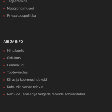
Tagastamine
Müügitingimused
Privaatsuspoliitika
ABI JA INFO
Minu konto
Ostukorv
Lemmikud
Tootevõrdlus
Kiirus ja koormusindeksid
Kuhu viia vanad rehvid
Rehvide Tähised ja Velgede rehvide sobivustabel