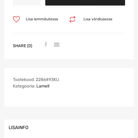
Lisa lemmikutesse
Lisa võrdlusesse
SHARE (0)
Tootekood:
2286493KU
Kategooria:
Lamell
LISAINFO