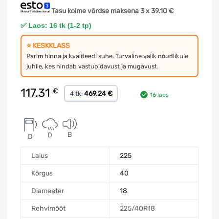
Tasu kolme võrdse maksena 3 x
39.10
€
✅ Laos: 16 tk (1-2 tp)
⭐ KESKKLASS
Parim hinna ja kvaliteedi suhe. Turvaline valik nõudlikule
juhile, kes hindab vastupidavust ja mugavust.
117.31
€
469.24 €
4 tk:
16 laos
B
D
D
Laius
225
Kõrgus
40
Diameeter
18
Rehvimõõt
225/40R18