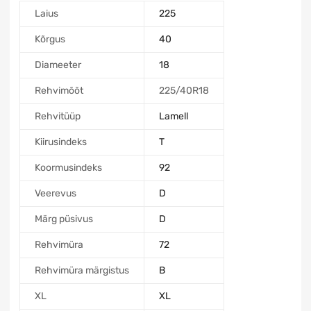
Laius
225
Kõrgus
40
Diameeter
18
Rehvimõõt
225/40R18
Rehvitüüp
Lamell
Kiirusindeks
T
Koormusindeks
92
Veerevus
D
Märg püsivus
D
Rehvimüra
72
Rehvimüra märgistus
B
XL
XL