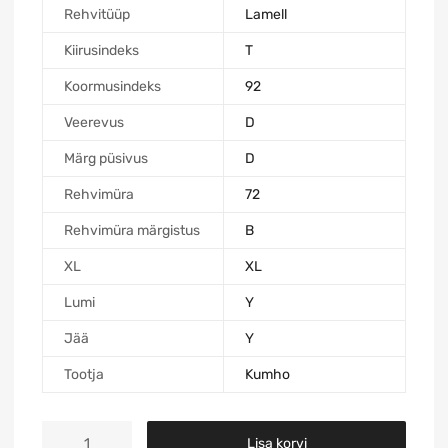
Rehvitüüp
Lamell
Kiirusindeks
T
Koormusindeks
92
Veerevus
D
Märg püsivus
D
Rehvimüra
72
Rehvimüra märgistus
B
XL
XL
Lumi
Y
Jää
Y
Tootja
Kumho
Lisa korvi