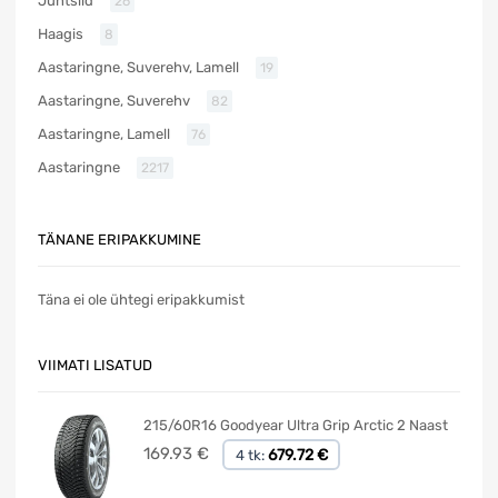
Juhtsild
26
Haagis
8
Aastaringne, Suverehv, Lamell
19
Aastaringne, Suverehv
82
Aastaringne, Lamell
76
Aastaringne
2217
TÄNANE ERIPAKKUMINE
Täna ei ole ühtegi eripakkumist
VIIMATI LISATUD
215/60R16 Goodyear Ultra Grip Arctic 2 Naast
169.93
€
679.72 €
4 tk: