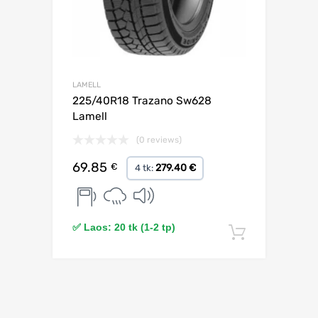
LAMELL
225/40R18 Trazano Sw628
Lamell
(0 reviews)
69.85
€
279.40 €
4 tk:
✅ Laos: 20 tk (1-2 tp)
Lisa korv