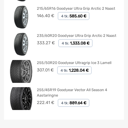
215/65R16 Goodyear Ultra Grip Arctic 2 Naast
146.40
€
585.60 €
4 tk:
235/60R20 Goodyear Ultra Grip Arctic 2 Naast
333.27
€
1,333.08 €
4 tk:
255/50R20 Goodyear Ultragrip Ice 3 Lamell
307.01
€
1,228.04 €
4 tk:
255/45R19 Goodyear Vector All Season 4
Aastaringne
222.41
€
889.64 €
4 tk: