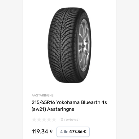
Lisa võrdlusesse
AASTARINGNE
215/65R16 Yokohama Bluearth 4s
(aw21) Aastaringne
(0 reviews)
119.34
€
477.36 €
4 tk: