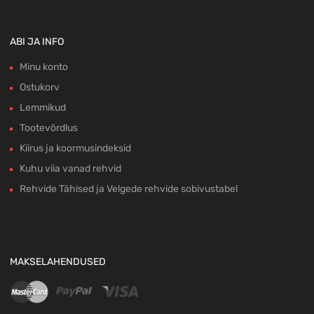
ABI JA INFO
Minu konto
Ostukorv
Lemmikud
Tootevõrdlus
Kiirus ja koormusindeksid
Kuhu viia vanad rehvid
Rehvide Tähised ja Velgede rehvide sobivustabel
MAKSELAHENDUSED