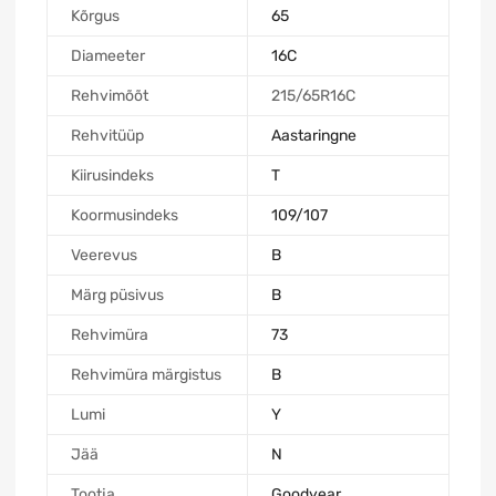
Kõrgus
65
Diameeter
16C
Rehvimõõt
215/65R16C
Rehvitüüp
Aastaringne
Kiirusindeks
T
Koormusindeks
109/107
Veerevus
B
Märg püsivus
B
Rehvimüra
73
Rehvimüra märgistus
B
Lumi
Y
Jää
N
Tootja
Goodyear