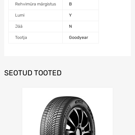
Rehvimüra märgistus
B
Lumi
Y
Jää
N
Tootja
Goodyear
SEOTUD TOOTED
Lisa võrdlusesse