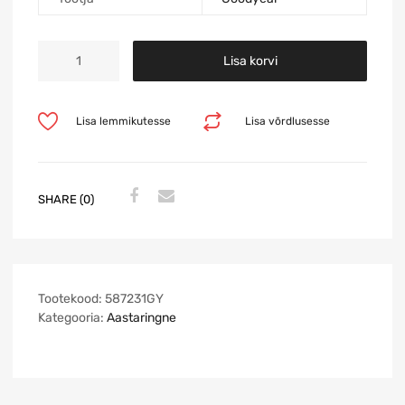
Lisa korvi
Lisa lemmikutesse
Lisa võrdlusesse
SHARE (0)
Tootekood:
587231GY
Kategooria:
Aastaringne