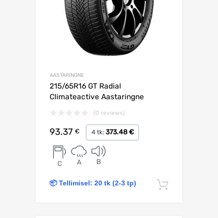
AASTARINGNE
215/65R16 GT Radial
Climateactive Aastaringne
(0 reviews)
93.37
€
373.48 €
4 tk:
B
A
C
📦 Tellimisel: 20 tk (2-3 tp)
Lisa korv