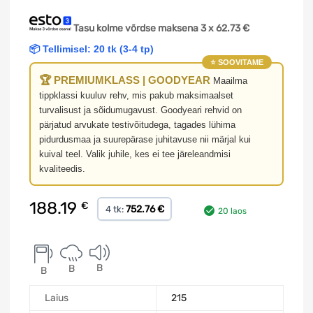
Tasu kolme võrdse maksena 3 x
62.73
€
📦 Tellimisel: 20 tk (3-4 tp)
⭐ SOOVITAME
🏆 PREMIUMKLASS | GOODYEAR
Maailma
tippklassi kuuluv rehv, mis pakub maksimaalset
turvalisust ja sõidumugavust. Goodyeari rehvid on
pärjatud arvukate testivõitudega, tagades lühima
pidurdusmaa ja suurepärase juhitavuse nii märjal kui
kuival teel. Valik juhile, kes ei tee järeleandmisi
kvaliteedis.
188.19
€
752.76 €
4 tk:
20 laos
B
B
B
Laius
215