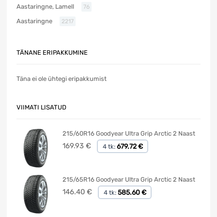
Aastaringne, Lamell
76
Aastaringne
2217
TÄNANE ERIPAKKUMINE
Täna ei ole ühtegi eripakkumist
VIIMATI LISATUD
215/60R16 Goodyear Ultra Grip Arctic 2 Naast
169.93
€
679.72 €
4 tk:
215/65R16 Goodyear Ultra Grip Arctic 2 Naast
146.40
€
585.60 €
4 tk: