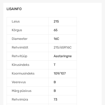
LISAINFO
Laius
215
Kõrgus
65
Diameeter
16C
Rehvimõõt
215/65R16C
Rehvitüüp
Aastaringne
Kiirusindeks
T
Koormusindeks
109/107
Veerevus
B
Märg püsivus
B
Rehvimüra
73