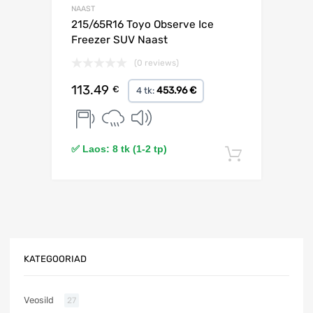
NAAST
215/65R16 Toyo Observe Ice
Freezer SUV Naast
(0 reviews)
113.49
€
453.96 €
4 tk:
✅ Laos: 8 tk (1-2 tp)
Lisa korv
KATEGOORIAD
Veosild
27