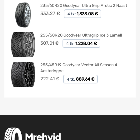
235/60R20 Goodyear Ultra Grip Arctic 2 Naast
333.27
€
1,333.08 €
4 tk:
255/50R20 Goodyear Ultragrip Ice 3 Lamell
307.01
€
1,228.04 €
4 tk:
255/45R19 Goodyear Vector All Season 4
Aastaringne
222.41
€
889.64 €
4 tk: