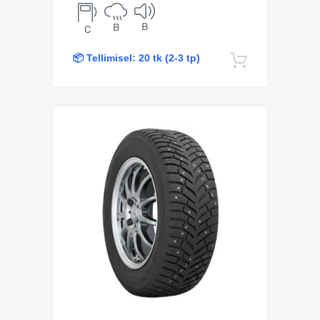
B
B
C
📦 Tellimisel: 20 tk (2-3 tp)
Lisa korv
Lisa võrdlusesse