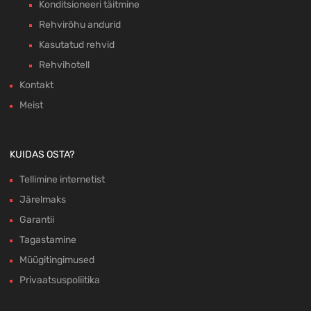
Konditsioneeri täitmine
Rehvirõhu andurid
Kasutatud rehvid
Rehvihotell
Kontakt
Meist
KUIDAS OSTA?
Tellimine internetist
Järelmaks
Garantii
Tagastamine
Müügitingimused
Privaatsuspoliitika