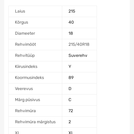
Laius
215
Kõrgus
40
Diameeter
18
Rehvimõõt
215/40R18
Rehvitüüp
Suverehv
Kiirusindeks
Y
Koormusindeks
89
Veerevus
D
Märg püsivus
C
Rehvimüra
72
Rehvimüra märgistus
2
XL
XL