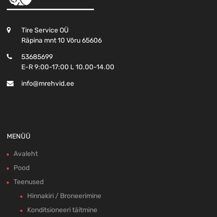
Tire Service OÜ
Räpina mnt 10 Võru 65606
53685699
E-R 9:00-17:00 L 10.00-14.00
info@mrehvid.ee
MENÜÜ
Avaleht
Pood
Teenused
Hinnakiri / Broneerimine
Konditsioneeri täitmine