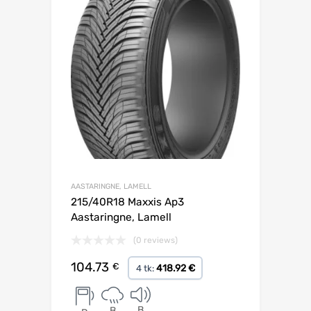
AASTARINGNE, LAMELL
215/40R18 Maxxis Ap3
Aastaringne, Lamell
(0 reviews)
104.73
€
418.92 €
4 tk:
B
B