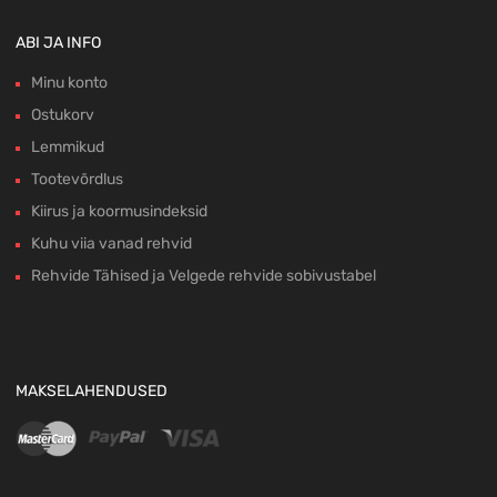
ABI JA INFO
Minu konto
Ostukorv
Lemmikud
Tootevõrdlus
Kiirus ja koormusindeksid
Kuhu viia vanad rehvid
Rehvide Tähised ja Velgede rehvide sobivustabel
MAKSELAHENDUSED