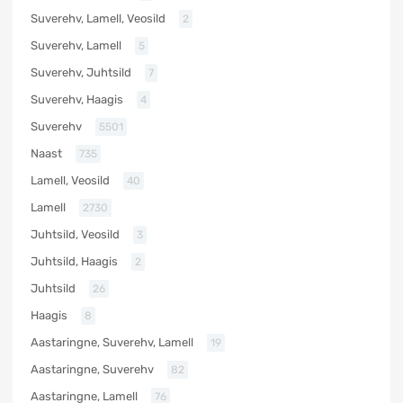
Suverehv, Lamell, Veosild
2
Suverehv, Lamell
5
Suverehv, Juhtsild
7
Suverehv, Haagis
4
Suverehv
5501
Naast
735
Lamell, Veosild
40
Lamell
2730
Juhtsild, Veosild
3
Juhtsild, Haagis
2
Juhtsild
26
Haagis
8
Aastaringne, Suverehv, Lamell
19
Aastaringne, Suverehv
82
Aastaringne, Lamell
76