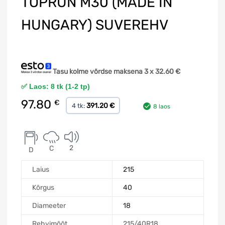
TOPRUN M30 (MADE IN
HUNGARY) SUVEREHV
Tasu kolme võrdse maksena 3 x
32.60
€
✅ Laos: 8 tk (1-2 tp)
97.80
€
391.20 €
4 tk:
8 laos
2
C
D
Laius
215
Kõrgus
40
Diameeter
18
Rehvimõõt
215/40R18