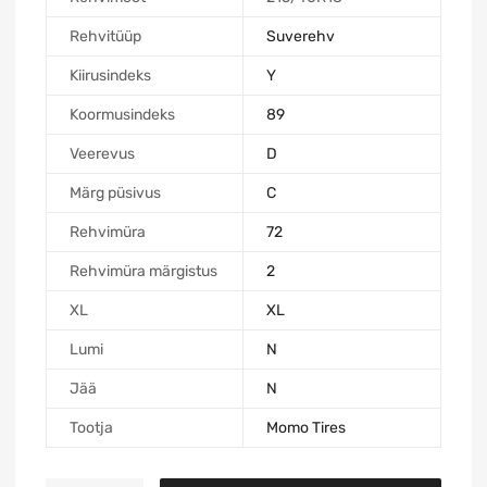
Rehvitüüp
Suverehv
Kiirusindeks
Y
Koormusindeks
89
Veerevus
D
Märg püsivus
C
Rehvimüra
72
Rehvimüra märgistus
2
XL
XL
Lumi
N
Jää
N
Tootja
Momo Tires