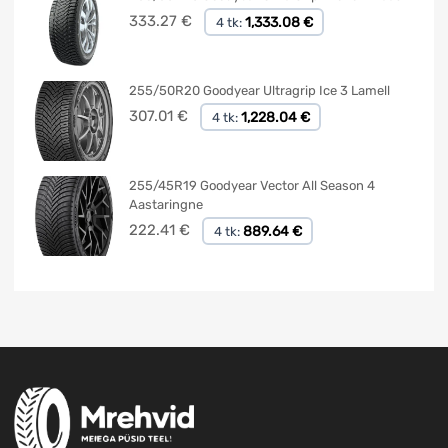
333.27
€
1,333.08 €
4 tk:
255/50R20 Goodyear Ultragrip Ice 3 Lamell
307.01
€
1,228.04 €
4 tk:
255/45R19 Goodyear Vector All Season 4
Aastaringne
222.41
€
889.64 €
4 tk: