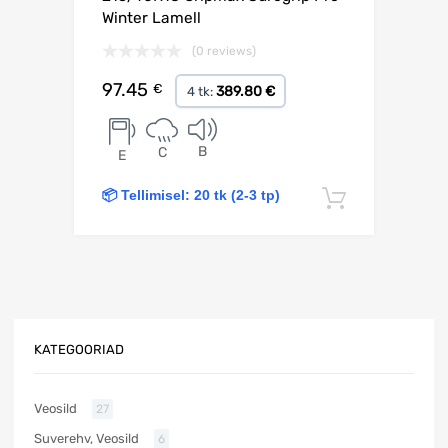
Winter Lamell
(0 reviews)
97.45
€
389.80 €
4 tk:
B
C
E
📦 Tellimisel: 20 tk (2-3 tp)
Lisa korv
KATEGOORIAD
Veosild
27
Suverehv, Veosild
6