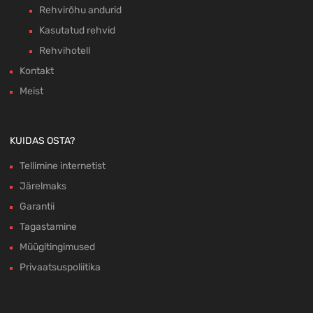
Rehvirõhu andurid
Kasutatud rehvid
Rehvihotell
Kontakt
Meist
KUIDAS OSTA?
Tellimine internetist
Järelmaks
Garantii
Tagastamine
Müügitingimused
Privaatsuspoliitika