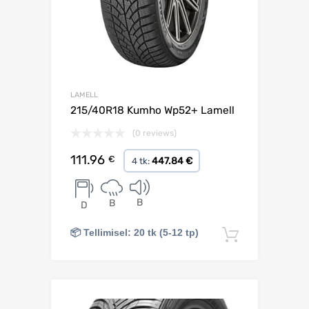
LAMELL
215/40R18 Kumho Wp52+ Lamell
(0 reviews)
111.96
€
447.84 €
4 tk:
B
B
D
📦 Tellimisel: 20 tk (5-12 tp)
Lisa korv
Lisa võrdlusesse