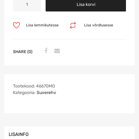
Lisa korvi
Lisa lemmikutesse
Lisa võrdlusesse
SHARE (0)
Tootekood:
46670MO
Kategooria:
Suverehv
LISAINFO