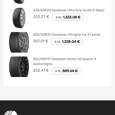
235/60R20 Goodyear Ultra Grip Arctic 2 Naast
333.27
€
1,333.08 €
4 tk:
255/50R20 Goodyear Ultragrip Ice 3 Lamell
307.01
€
1,228.04 €
4 tk:
255/45R19 Goodyear Vector All Season 4
Aastaringne
222.41
€
889.64 €
4 tk: