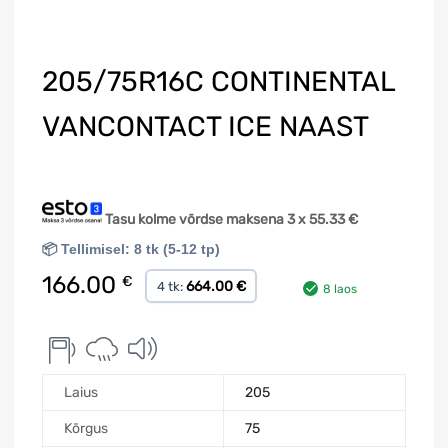
205/75R16C CONTINENTAL
VANCONTACT ICE NAAST
Tasu kolme võrdse maksena 3 x
55.33
€
📦 Tellimisel: 8 tk (5-12 tp)
166.00
€
664.00 €
4 tk:
8 laos
Laius
205
Kõrgus
75