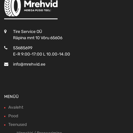
Tire Service OÜ
Räpina mnt 10 Võru 65606
53685699
E-R 9:00-17:00 L 10.00-14.00
info@mrehvid.ee
MENÜÜ
Avaleht
Pood
Teenused