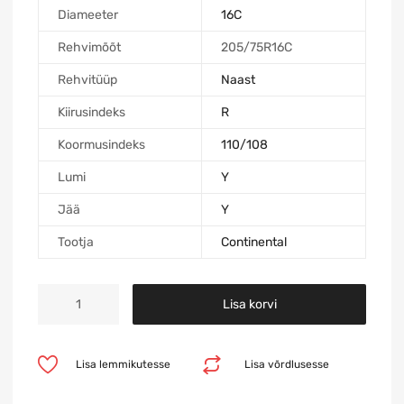
Diameeter
16C
Rehvimõõt
205/75R16C
Rehvitüüp
Naast
Kiirusindeks
R
Koormusindeks
110/108
Lumi
Y
Jää
Y
Tootja
Continental
Lisa korvi
Lisa lemmikutesse
Lisa võrdlusesse