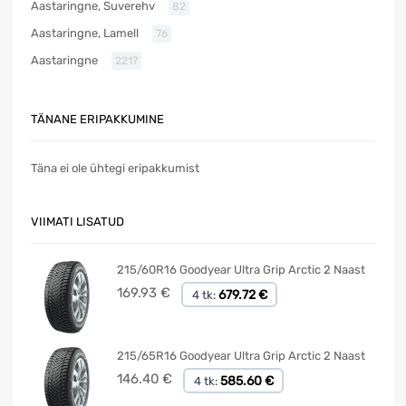
Aastaringne, Suverehv
82
Aastaringne, Lamell
76
Aastaringne
2217
TÄNANE ERIPAKKUMINE
Täna ei ole ühtegi eripakkumist
VIIMATI LISATUD
215/60R16 Goodyear Ultra Grip Arctic 2 Naast
169.93
€
679.72 €
4 tk:
215/65R16 Goodyear Ultra Grip Arctic 2 Naast
146.40
€
585.60 €
4 tk: