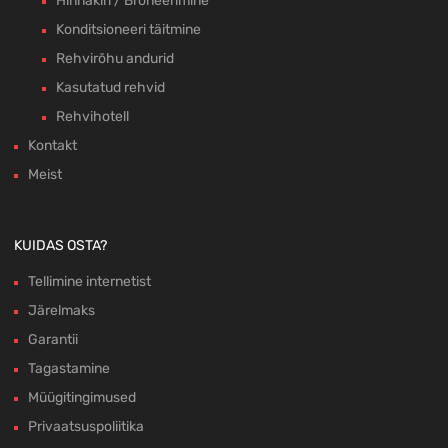
Hinnakiri / Broneerimine
Konditsioneeri täitmine
Rehvirõhu andurid
Kasutatud rehvid
Rehvihotell
Kontakt
Meist
KUIDAS OSTA?
Tellimine internetist
Järelmaks
Garantii
Tagastamine
Müügitingimused
Privaatsuspoliitika