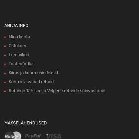
ABI JA INFO
Minu konto
Ostukorv
Lemmikud
Tootevõrdlus
Kiirus ja koormusindeksid
Kuhu viia vanad rehvid
Rehvide Tähised ja Velgede rehvide sobivustabel
MAKSELAHENDUSED