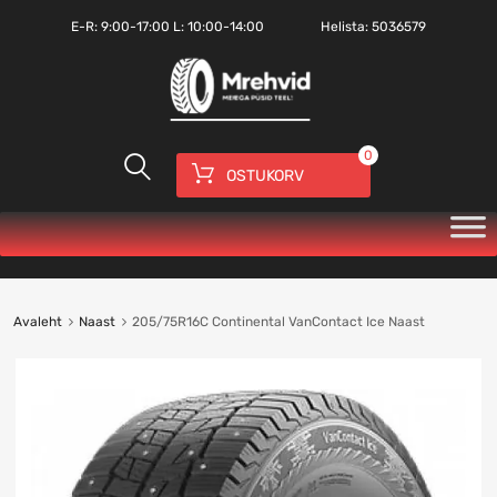
E-R:
9:00-17:00
L: 10:00-14:00
Helista:
5036579
0
OSTUKORV
Avaleht
Naast
205/75R16C Continental VanContact Ice Naast