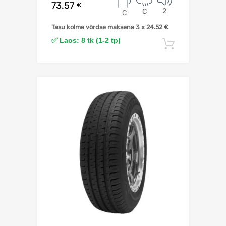
73.57
€
2
C
C
Tasu kolme võrdse maksena 3 x
24.52
€
✅ Laos: 8 tk (1-2 tp)
Lisa korv
Lisa võrdlusesse