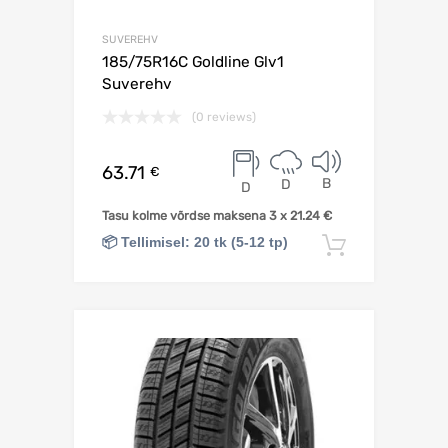
SUVEREHV
185/75R16C Goldline Glv1
Suverehv
(0 reviews)
63.71
€
B
D
D
Tasu kolme võrdse maksena 3 x
21.24
€
📦 Tellimisel: 20 tk (5-12 tp)
Lisa korv
Lisa võrdlusesse