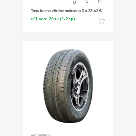
B
C
D
Tasu kolme võrdse maksena 3 x
23.62
€
✅ Laos: 20 tk (1-2 tp)
Lisa korv
Lisa võrdlusesse
AASTARINGNE