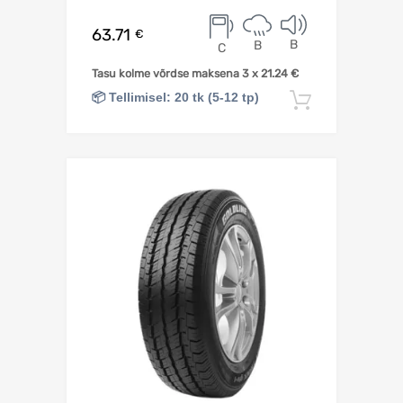
63.71
€
B
B
C
Tasu kolme võrdse maksena 3 x
21.24
€
📦 Tellimisel: 20 tk (5-12 tp)
Lisa korv
Lisa võrdlusesse