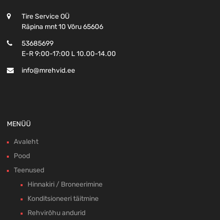
Tire Service OÜ
Räpina mnt 10 Võru 65606
53685699
E-R 9:00-17:00 L 10.00-14.00
info@mrehvid.ee
MENÜÜ
Avaleht
Pood
Teenused
Hinnakiri / Broneerimine
Konditsioneeri täitmine
Rehvirõhu andurid