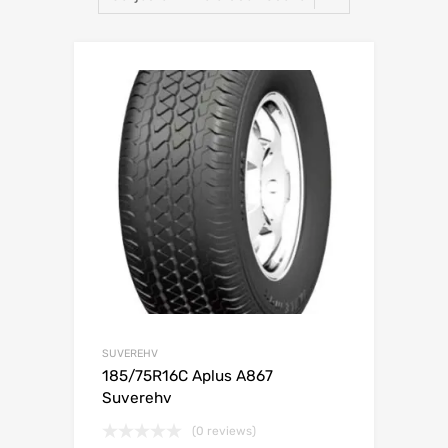
Lisa võrdlusesse
SUVEREHV
185/75R16C Aplus A867
Suverehv
(0 reviews)