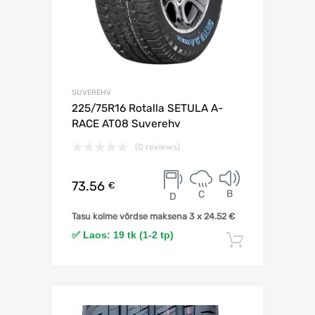
SUVEREHV
225/75R16 Rotalla SETULA A-
RACE AT08 Suverehv
(0 reviews)
73.56
€
B
C
D
Tasu kolme võrdse maksena 3 x
24.52
€
✅ Laos: 19 tk (1-2 tp)
Lisa korv
Lisa võrdlusesse