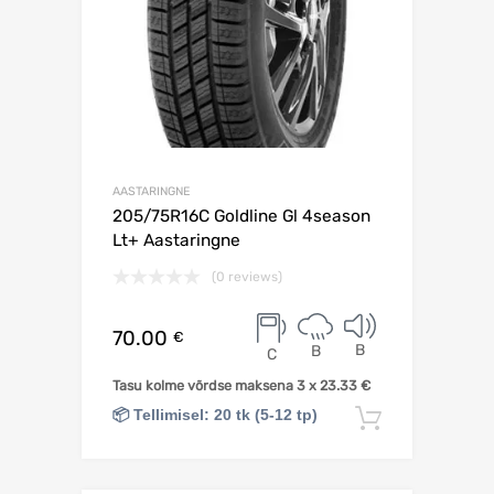
AASTARINGNE
205/75R16C Goldline Gl 4season
Lt+ Aastaringne
(0 reviews)
70.00
€
B
B
C
Tasu kolme võrdse maksena 3 x
23.33
€
📦 Tellimisel: 20 tk (5-12 tp)
Lisa korv