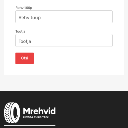
Rehvitüüp
Tootja
Otsi