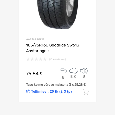
AASTARINGNE
185/75R16C Goodride Sw613
Aastaringne
(0 reviews)
75.84
€
B
B, C
E
Tasu kolme võrdse maksena 3 x
25.28
€
📦 Tellimisel: 20 tk (2-3 tp)
Lisa korv