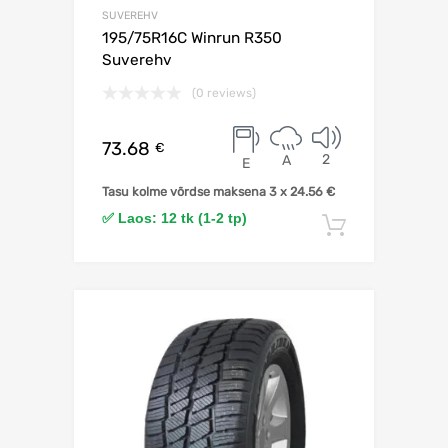
SUVEREHV
195/75R16C Winrun R350
Suverehv
(0 reviews)
73.68
€
2
A
E
Tasu kolme võrdse maksena 3 x
24.56
€
✅ Laos: 12 tk (1-2 tp)
Lisa korv
Lisa võrdlusesse