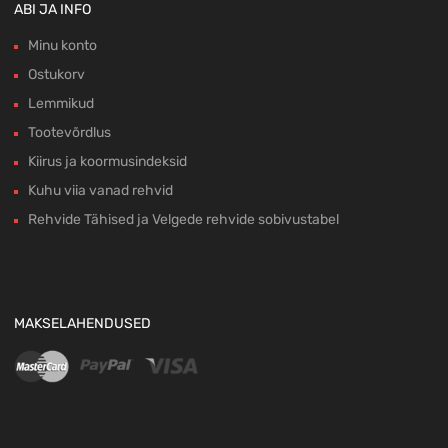
ABI JA INFO
Minu konto
Ostukorv
Lemmikud
Tootevõrdlus
Kiirus ja koormusindeksid
Kuhu viia vanad rehvid
Rehvide Tähised ja Velgede rehvide sobivustabel
MAKSELAHENDUSED