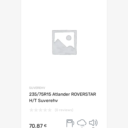
Lisa võrdlusesse
SUVEREHV
235/75R15 Atlander ROVERSTAR
H/T Suverehv
(0 reviews)
70.87
€