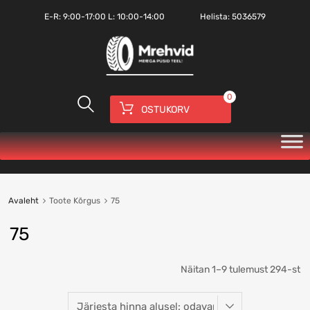
E-R:
9:00-17:00
L: 10:00-14:00
Helista:
5036579
0
OSTUKORV
Avaleht
Toote Kõrgus
75
75
Näitan 1–9 tulemust 294-st