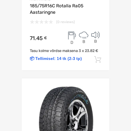
185/75R16C Rotalla Ra05
Aastaringne
(0 reviews)
71.45
€
B
B
D
Tasu kolme võrdse maksena 3 x
23.82
€
📦 Tellimisel: 14 tk (2-3 tp)
Lisa korv
Lisa võrdlusesse