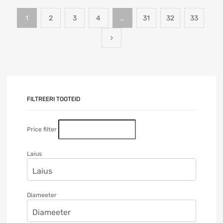
1
2
3
4
…
31
32
33
FILTREERI TOOTEID
Price filter
Laius
Diameeter