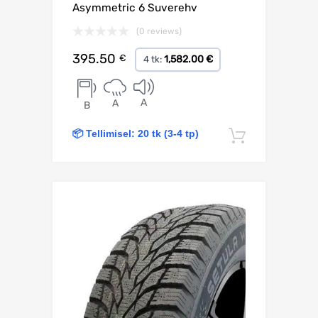
Asymmetric 6 Suverehv
(0 reviews)
395.50
€
1,582.00 €
4 tk:
A
A
B
📦 Tellimisel: 20 tk (3-4 tp)
Lisa korv
Lisa võrdlusesse