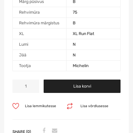
Märg püsivus
B
Rehvimüra
75
Rehvimüra märgistus
B
XL
XL Run Flat
Lumi
N
Jää
N
Tootja
Michelin
Lisa korvi
Lisa lemmikutesse
Lisa võrdlusesse
SHARE (0)