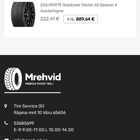
255/45R19 Goodyear Vector All Season 4
Aastaringne
222.41
€
889.64 €
4 tk:
Tire Service OÜ
Räpina mnt 10 Võru 65606
53685699
E-R 9:00-17:00 L 10.00-14.00