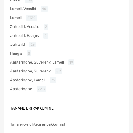
Lamell, Veosild
40
Lamell
2730
Juhtsild, Veosild
3
Juhtsild, Haagis
2
Juhtsild
26
Haagis
8
Aastaringne, Suverehv, Lamell
19
Aastaringne, Suverehv
82
Aastaringne, Lamell
76
Aastaringne
2217
TÄNANE ERIPAKKUMINE
Täna ei ole ühtegi eripakkumist