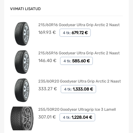
VIIMATI LISATUD
215/60R16 Goodyear Ultra Grip Arctic 2 Naast
169.93
€
679.72 €
4 tk:
215/65R16 Goodyear Ultra Grip Arctic 2 Naast
146.40
€
585.60 €
4 tk:
235/60R20 Goodyear Ultra Grip Arctic 2 Naast
333.27
€
1,333.08 €
4 tk:
255/50R20 Goodyear Ultragrip Ice 3 Lamell
307.01
€
1,228.04 €
4 tk: