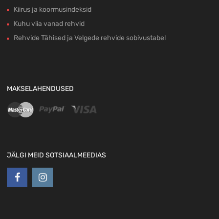
Kiirus ja koormusindeksid
Kuhu viia vanad rehvid
Rehvide Tähised ja Velgede rehvide sobivustabel
MAKSELAHENDUSED
JÄLGI MEID SOTSIAALMEEDIAS