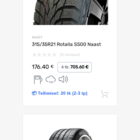
NAAST
315/35R21 Rotalla S500 Naast
(0 reviews)
176.40
€
705.60 €
4 tk:
📦 Tellimisel: 20 tk (2-3 tp)
Lisa korv
Lisa võrdlusesse