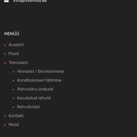
info@mrehvid.ee
MENÜÜ
Avaleht
Pood
Teenused
Hinnakiri / Broneerimine
Konditsioneeri täitmine
Rehvirõhu andurid
Kasutatud rehvid
Rehvihotell
Kontakt
Meist