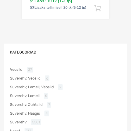
✅ Laos: 10 tk (1-2 tp)
📦 Lisaks tellimisel: 20 tk (5-12 tp)
Lisa korv
KATEGOORIAD
Veosild
27
Suverehv, Veosild
6
Suverehv, Lamell, Veosild
2
Suverehv, Lamell
5
Suverehv, Juhtsild
7
Suverehv, Haagis
4
Suverehv
5501
Naast
735