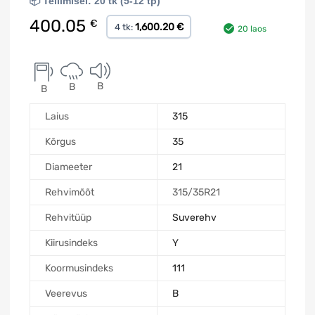
📦 Tellimisel: 20 tk (5-12 tp)
400.05
€
1,600.20 €
4 tk:
20 laos
B
B
B
Laius
315
Kõrgus
35
Diameeter
21
Rehvimõõt
315/35R21
Rehvitüüp
Suverehv
Kiirusindeks
Y
Koormusindeks
111
Veerevus
B