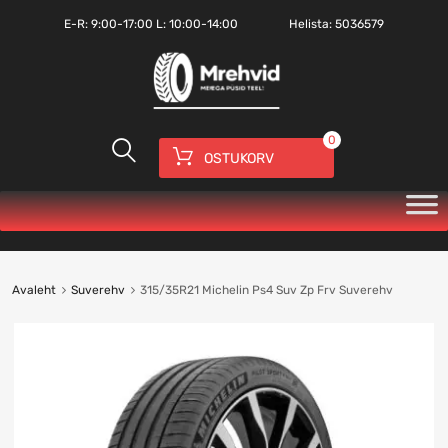
E-R:
9:00-17:00
L: 10:00-14:00
Helista:
5036579
0
OSTUKORV
Avaleht
Suverehv
315/35R21 Michelin Ps4 Suv Zp Frv Suverehv