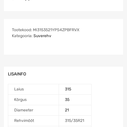
Tootekood:
MI3153521YPS4ZPBFRVX
Kategooria:
Suverehv
LISAINFO
Laius
315
Kõrgus
35
Diameeter
21
Rehvimõõt
315/35R21