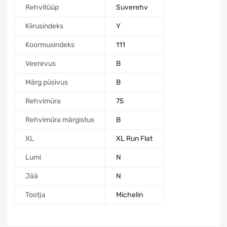
Rehvitüüp
Suverehv
Kiirusindeks
Y
Koormusindeks
111
Veerevus
B
Märg püsivus
B
Rehvimüra
75
Rehvimüra märgistus
B
XL
XL Run Flat
Lumi
N
Jää
N
Tootja
Michelin