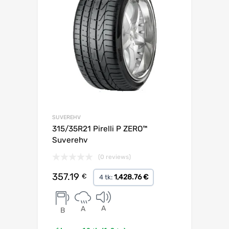
SUVEREHV
315/35R21 Pirelli P ZERO™
Suverehv
(0 reviews)
357.19
€
1,428.76 €
4 tk:
A
A
B