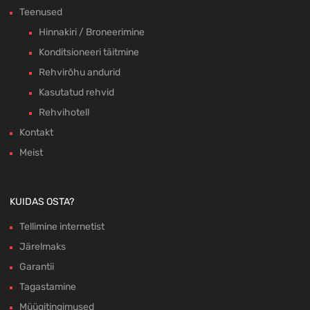
Teenused
Hinnakiri / Broneerimine
Konditsioneeri täitmine
Rehvirõhu andurid
Kasutatud rehvid
Rehvihotell
Kontakt
Meist
KUIDAS OSTA?
Tellimine internetist
Järelmaks
Garantii
Tagastamine
Müügitingimused