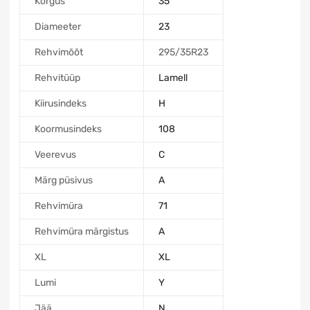
Kõrgus
35
Diameeter
23
Rehvimõõt
295/35R23
Rehvitüüp
Lamell
Kiirusindeks
H
Koormusindeks
108
Veerevus
C
Märg püsivus
A
Rehvimüra
71
Rehvimüra märgistus
A
XL
XL
Lumi
Y
Jää
N