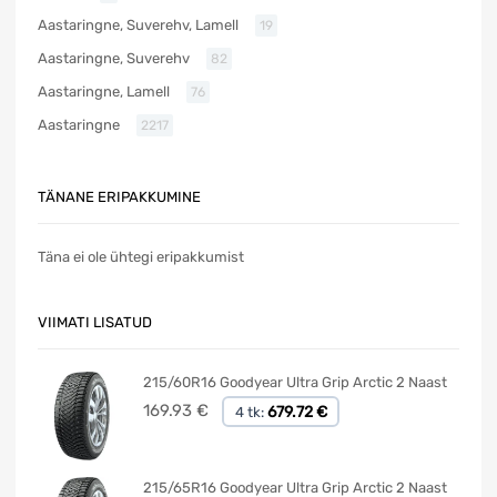
Aastaringne, Suverehv, Lamell
19
Aastaringne, Suverehv
82
Aastaringne, Lamell
76
Aastaringne
2217
TÄNANE ERIPAKKUMINE
Täna ei ole ühtegi eripakkumist
VIIMATI LISATUD
215/60R16 Goodyear Ultra Grip Arctic 2 Naast
169.93
€
679.72 €
4 tk:
215/65R16 Goodyear Ultra Grip Arctic 2 Naast