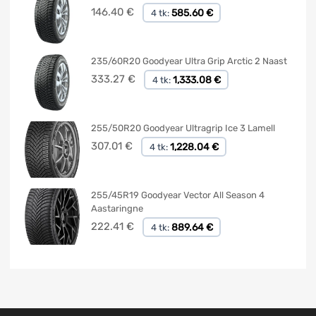
146.40
€
585.60 €
4 tk:
235/60R20 Goodyear Ultra Grip Arctic 2 Naast
333.27
€
1,333.08 €
4 tk:
255/50R20 Goodyear Ultragrip Ice 3 Lamell
307.01
€
1,228.04 €
4 tk:
255/45R19 Goodyear Vector All Season 4
Aastaringne
222.41
€
889.64 €
4 tk: