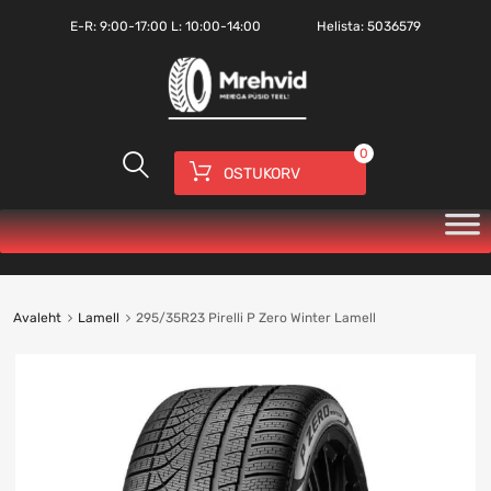
E-R:
9:00-17:00
L: 10:00-14:00
Helista:
5036579
0
OSTUKORV
Avaleht
Lamell
295/35R23 Pirelli P Zero Winter Lamell