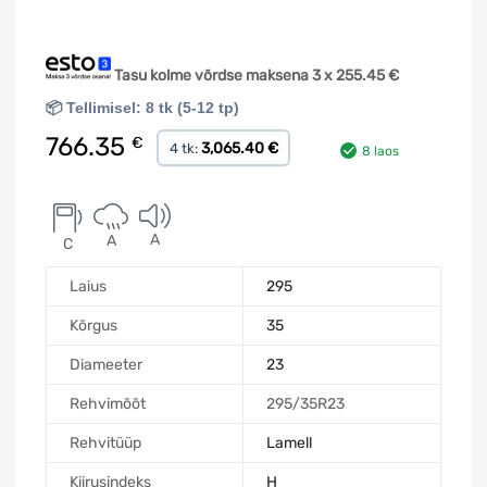
Tasu kolme võrdse maksena 3 x
255.45
€
📦 Tellimisel: 8 tk (5-12 tp)
766.35
€
3,065.40 €
4 tk:
8 laos
A
A
C
Laius
295
Kõrgus
35
Diameeter
23
Rehvimõõt
295/35R23
Rehvitüüp
Lamell
Kiirusindeks
H