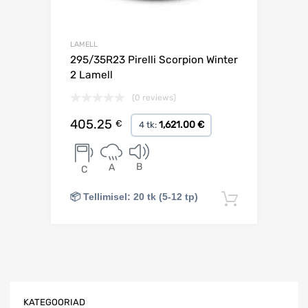
LAMELL
295/35R23 Pirelli Scorpion Winter
2 Lamell
(0 reviews)
405.25
€
1,621.00 €
4 tk:
B
A
C
📦 Tellimisel: 20 tk (5-12 tp)
Lisa korv
KATEGOORIAD