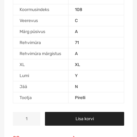
Koormusindeks
108
Veerevus
C
Märg püsivus
A
Rehvimüra
71
Rehvimüra märgistus
A
XL
XL
Lumi
Y
Jää
N
Tootja
Pirelli
Lisa korvi