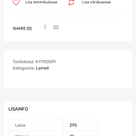
Lisa lemmikutesse
Lisa võrdlusesse
SHARE (0)
Tootekood:
4171000PI
Kategooria:
Lamell
LISAINFO
Laius
295