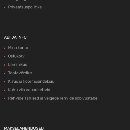
Privaatsuspoliitika
ABI JA INFO
Minu konto
Ostukorv
Lemmikud
Tootevõrdlus
Kiirus ja koormusindeksid
Kuhu viia vanad rehvid
Rehvide Tähised ja Velgede rehvide sobivustabel
MAKSELAHENDUSED