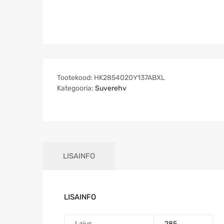
Tootekood:
HK2854020Y137ABXL
Kategooria:
Suverehv
LISAINFO
LISAINFO
Laius
285