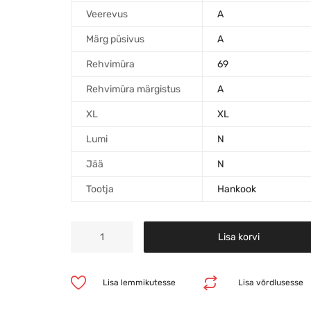
Veerevus
A
Märg püsivus
A
Rehvimüra
69
Rehvimüra märgistus
A
XL
XL
Lumi
N
Jää
N
Tootja
Hankook
Lisa korvi
Lisa lemmikutesse
Lisa võrdlusesse