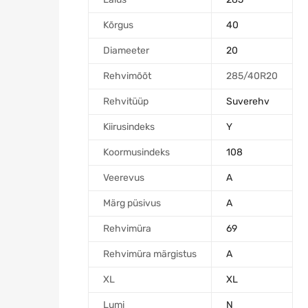
Kõrgus
40
Diameeter
20
Rehvimõõt
285/40R20
Rehvitüüp
Suverehv
Kiirusindeks
Y
Koormusindeks
108
Veerevus
A
Märg püsivus
A
Rehvimüra
69
Rehvimüra märgistus
A
XL
XL
Lumi
N