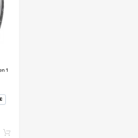
en 1
 €
Lisa korvi