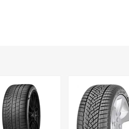
Lisa võrdlusesse