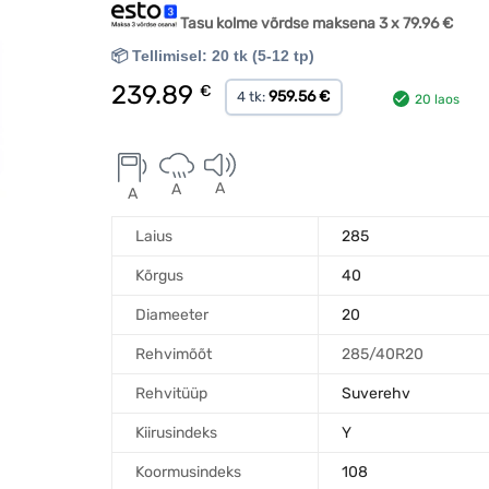
Tasu kolme võrdse maksena 3 x
79.96
€
📦 Tellimisel: 20 tk (5-12 tp)
239.89
€
959.56 €
4 tk:
20 laos
A
A
A
Laius
285
Kõrgus
40
Diameeter
20
Rehvimõõt
285/40R20
Rehvitüüp
Suverehv
Kiirusindeks
Y
Koormusindeks
108