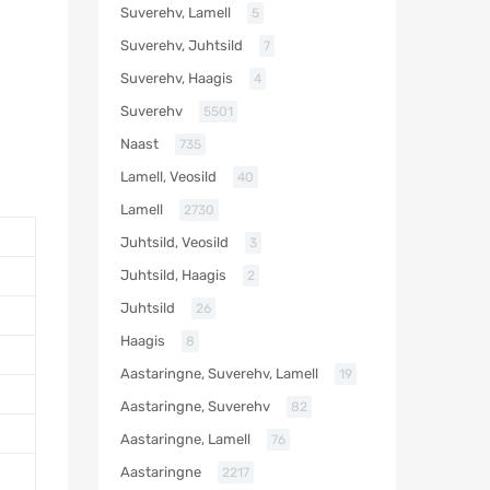
Suverehv, Lamell
5
Suverehv, Juhtsild
7
Suverehv, Haagis
4
Suverehv
5501
Naast
735
Lamell, Veosild
40
Lamell
2730
Juhtsild, Veosild
3
Juhtsild, Haagis
2
Juhtsild
26
Haagis
8
Aastaringne, Suverehv, Lamell
19
Aastaringne, Suverehv
82
Aastaringne, Lamell
76
Aastaringne
2217