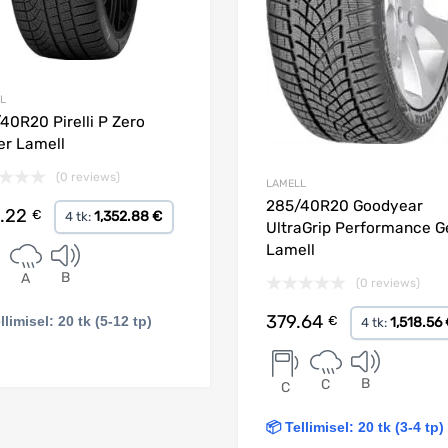
L
40R20 Pirelli P Zero
er Lamell
(0 reviews)
LAMELL
285/40R20 Goodyear
.22
€
1,352.88 €
4 tk:
UltraGrip Performance G
Lamell
B
A
(0 reviews)
379.64
€
llimisel: 20 tk (5-12 tp)
1,518.56
4 tk:
Lisa korvi
B
C
C
📦 Tellimisel: 20 tk (3-4 tp)