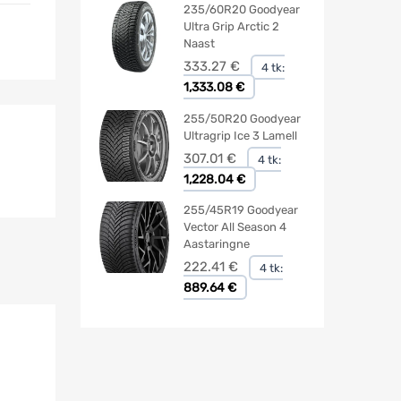
235/60R20 Goodyear
Ultra Grip Arctic 2
Naast
333.27
€
4 tk:
1,333.08 €
255/50R20 Goodyear
Ultragrip Ice 3 Lamell
307.01
€
4 tk:
1,228.04 €
255/45R19 Goodyear
Vector All Season 4
Aastaringne
222.41
€
4 tk:
889.64 €