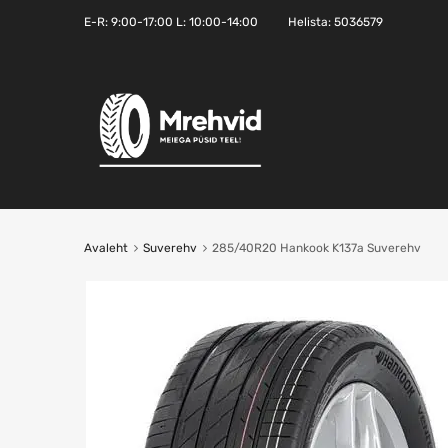
E-R:
9:00-17:00
L: 10:00-14:00
Helista:
5036579
Avaleht
Suverehv
285/40R20 Hankook K137a Suverehv