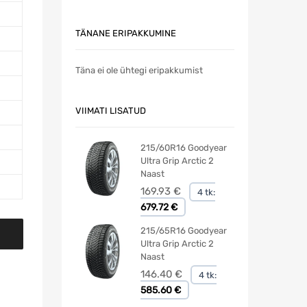
TÄNANE ERIPAKKUMINE
Täna ei ole ühtegi eripakkumist
VIIMATI LISATUD
215/60R16 Goodyear
Ultra Grip Arctic 2
Naast
169.93
€
4 tk:
679.72 €
215/65R16 Goodyear
Ultra Grip Arctic 2
Naast
146.40
€
4 tk:
585.60 €