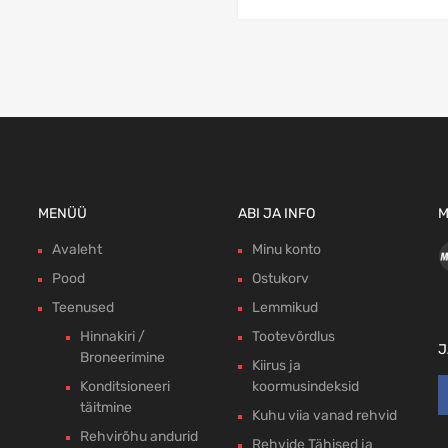
MENÜÜ
ABI JA INFO
M
Avaleht
Minu konto
Pood
Ostukorv
Teenused
Lemmikud
Hinnakiri /
Tootevõrdlus
J
Broneerimine
Kiirus ja
Konditsioneeri
koormusindeksid
täitmine
Kuhu viia vanad rehvid
Rehvirõhu andurid
Rehvide Tähised ja