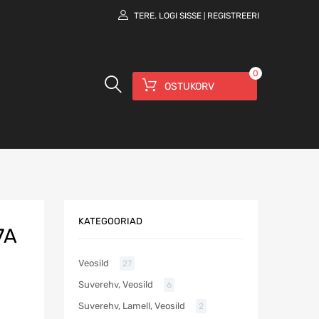
TERE.
LOGI SISSE
REGISTREERI
|
0
OSTUKORV
KATEGOORIAD
7A
Veosild
27
Suverehv, Veosild
6
Suverehv, Lamell, Veosild
2