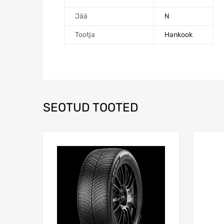
Jää
N
Tootja
Hankook
SEOTUD TOOTED
Lisa võrdlusesse