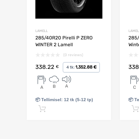
LAMELL
LAMEL
285/40R20 Pirelli P ZERO
285/
WINTER 2 Lamell
Wint
(0 reviews)
338.22
338
€
1,352.88 €
4 tk:
A
B
A
C
📦 Tellimisel: 12 tk (5-12 tp)
📦 Te
Lisa korvi