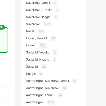
Suverehv, Lamell
5
Suverehv, Juhtsild
7
Suverehv, Haagis
4
Suverehv
5501
ME
Naast
735
Lamell, Veosild
40
Lamell
2730
Juhtsild, Veosild
3
Juhtsild, Haagis
2
Juhtsild
26
Haagis
8
Aastaringne, Suverehv, Lamell
19
Aastaringne, Suverehv
82
Aastaringne, Lamell
76
Aastaringne
2217