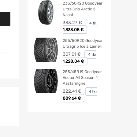
235/60R20 Goodyear
Ultra Grip Arctic 2
Naast
333.27
€
4 tk:
1,333.08 €
255/50R20 Goodyear
Ultragrip Ice 3 Lamell
307.01
€
4 tk:
1,228.04 €
255/45R19 Goodyear
Vector All Season 4
Aastaringne
222.41
€
4 tk:
889.64 €