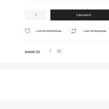
Lisa korvi
Lisa lemmikutesse
Lisa võrdlusesse
SHARE (0)