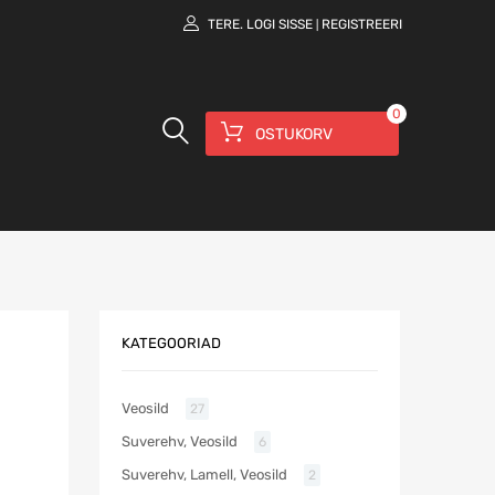
TERE.
LOGI SISSE
REGISTREERI
|
0
OSTUKORV
KATEGOORIAD
Veosild
27
Suverehv, Veosild
6
Suverehv, Lamell, Veosild
2