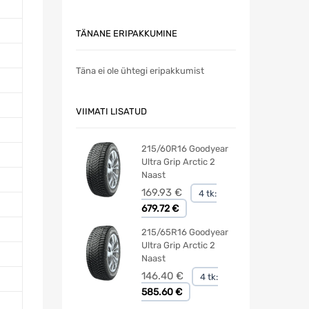
TÄNANE ERIPAKKUMINE
Täna ei ole ühtegi eripakkumist
VIIMATI LISATUD
215/60R16 Goodyear
Ultra Grip Arctic 2
Naast
169.93
€
4 tk:
679.72 €
215/65R16 Goodyear
Ultra Grip Arctic 2
Naast
146.40
€
4 tk:
585.60 €