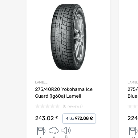
Lisa võrdlusesse
LAMELL
LAMEL
275/40R20 Yokohama Ice
275
Guard (ig60a) Lamell
Blue
(0 reviews)
243.02
224
€
972.08 €
4 tk:
B
E