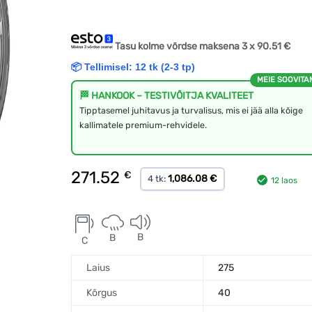
Tasu kolme võrdse maksena 3 x
90.51
€
📦 Tellimisel: 12 tk (2-3 tp)
MEIE SOOVITA
🏁 HANKOOK – TESTIVÕITJA KVALITEET
Tipptasemel juhitavus ja turvalisus, mis ei jää alla kõige
kallimatele premium-rehvidele.
271.52
€
1,086.08 €
4 tk:
12 laos
B
B
C
Laius
275
Kõrgus
40