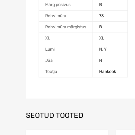
Märg püsivus
B
Rehvimüra
73
Rehvimüra märgistus
B
XL
XL
Lumi
N
,
Y
Jää
N
Tootja
Hankook
SEOTUD TOOTED