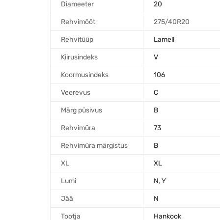
Diameeter
20
Rehvimõõt
275/40R20
Rehvitüüp
Lamell
Kiirusindeks
V
Koormusindeks
106
Veerevus
C
Märg püsivus
B
Rehvimüra
73
Rehvimüra märgistus
B
XL
XL
Lumi
N
,
Y
Jää
N
Tootja
Hankook