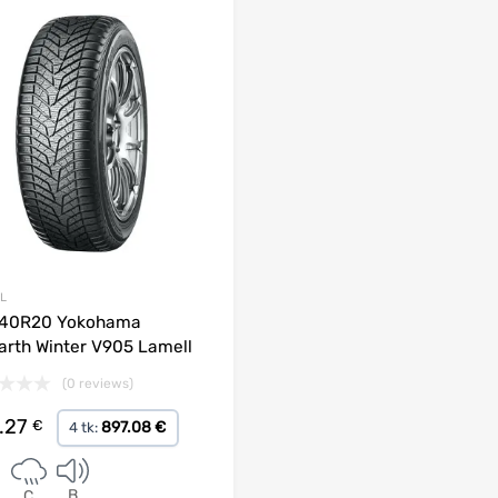
Lisa võrdlusesse
L
/40R20 Yokohama
arth Winter V905 Lamell
(0 reviews)
.27
€
897.08 €
4 tk:
B
C