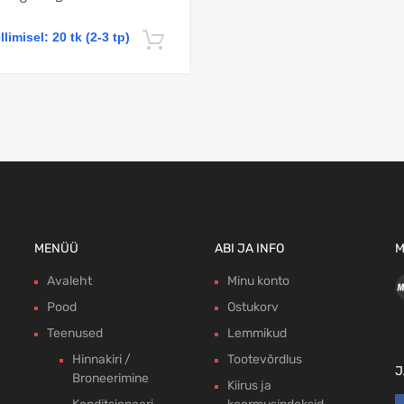
llimisel: 20 tk (2-3 tp)
Lisa korvi
MENÜÜ
ABI JA INFO
M
Avaleht
Minu konto
Pood
Ostukorv
Teenused
Lemmikud
Hinnakiri /
Tootevõrdlus
J
Broneerimine
Kiirus ja