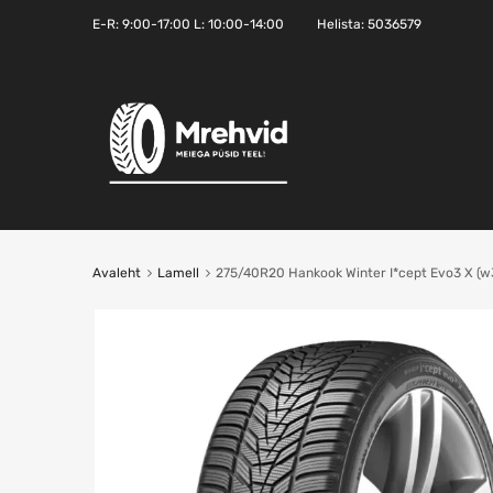
E-R:
9:00-17:00
L: 10:00-14:00
Helista:
5036579
Avaleht
Lamell
275/40R20 Hankook Winter I*cept Evo3 X (w