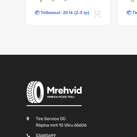
E
D
📦 Tellimisel: 20 tk (2-3 tp)
📦 Te
Lisa korvi
Tire Service OÜ
Räpina mnt 10 Võru 65606
53685699