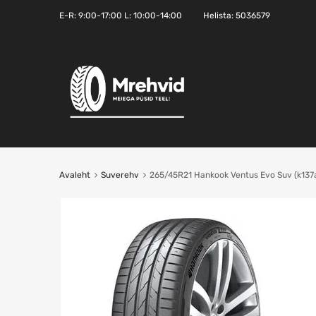
E-R:
9:00-17:00
L: 10:00-14:00
Helista:
5036579
Avaleht
Suverehv
265/45R21 Hankook Ventus Evo Suv (k137