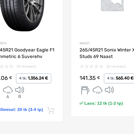
REHV
NAAST
45R21 Goodyear Eagle F1
265/45R21 Sonix Winter 
metric 6 Suverehv
Studs 69 Naast
(0 reviews)
(0 reviews)
.06
141.35
€
€
1,356.24 €
565.40 €
4 tk:
4 tk:
B
A
✅ Laos: 12 tk (1-2 tp)
llimisel: 20 tk (3-4 tp)
Lisa korvi