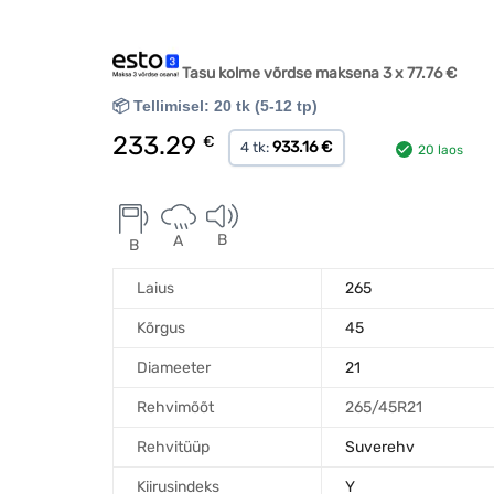
Tasu kolme võrdse maksena 3 x
77.76
€
📦 Tellimisel: 20 tk (5-12 tp)
233.29
€
933.16 €
4 tk:
20 laos
B
A
B
Laius
265
Kõrgus
45
Diameeter
21
Rehvimõõt
265/45R21
Rehvitüüp
Suverehv
Kiirusindeks
Y