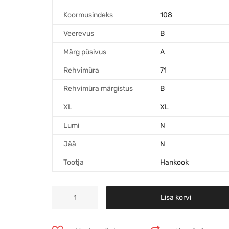
Koormusindeks
108
Veerevus
B
Märg püsivus
A
Rehvimüra
71
Rehvimüra märgistus
B
XL
XL
Lumi
N
Jää
N
Tootja
Hankook
Lisa korvi