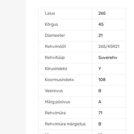
Laius
265
Kõrgus
45
Diameeter
21
Rehvimõõt
265/45R21
Rehvitüüp
Suverehv
Kiirusindeks
Y
Koormusindeks
108
Veerevus
B
Märg püsivus
A
Rehvimüra
71
Rehvimüra märgistus
B