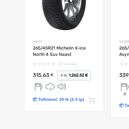
NAAST
SUVE
265/45R21 Michelin X-ice
265/
North 4 Suv Naast
Asym
(0 reviews)
315.63
339
€
1,262.52 €
4 tk:
B
📦 Tellimisel: 20 tk (2-3 tp)
Lisa korvi
📦 Te