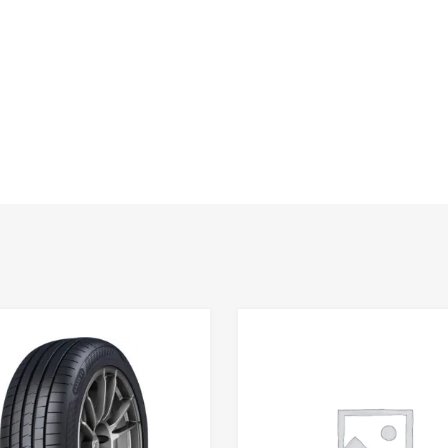
Lisa võrdlusesse