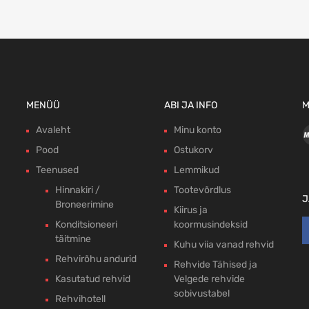
MENÜÜ
ABI JA INFO
M
Avaleht
Minu konto
Pood
Ostukorv
Teenused
Lemmikud
Hinnakiri /
Tootevõrdlus
J
Broneerimine
Kiirus ja
Konditsioneeri
koormusindeksid
täitmine
Kuhu viia vanad rehvid
Rehvirõhu andurid
Rehvide Tähised ja
Kasutatud rehvid
Velgede rehvide
sobivustabel
Rehvihotell