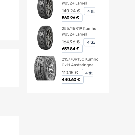
Wp52+ Lamell
140.24
€
4 tk:
560.96 €
255/45R19 Kumho
Wp52+ Lamell
164.96
€
4 tk:
659.84 €
215/70R15C Kumho
Cx11 Aastaringne
110.15
€
4 tk:
440.60 €