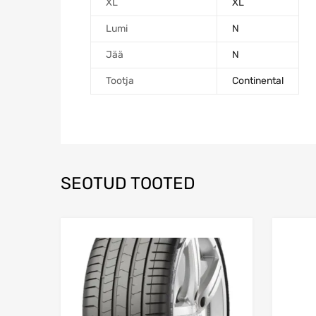
XL
XL
Lumi
N
Jää
N
Tootja
Continental
SEOTUD TOOTED
Lisa võrdlusesse