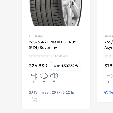
SUVEREHV
SUVE
265/35R21 Pirelli P ZERO™
265/
(PZ4) Suverehv
Asym
(0 reviews)
326.83
378
€
1,307.32 €
4 tk:
A
A
C
B
📦 Tellimisel: 20 tk (5-12 tp)
📦 Te
Lisa korvi