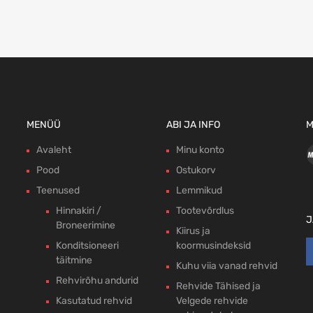
MENÜÜ
ABI JA INFO
M
Avaleht
Minu konto
Pood
Ostukorv
Teenused
Lemmikud
Hinnakiri /
Tootevõrdlus
J
Broneerimine
Kiirus ja
Konditsioneeri
koormusindeksid
täitmine
Kuhu viia vanad rehvid
Rehvirõhu andurid
Rehvide Tähised ja
Kasutatud rehvid
Velgede rehvide