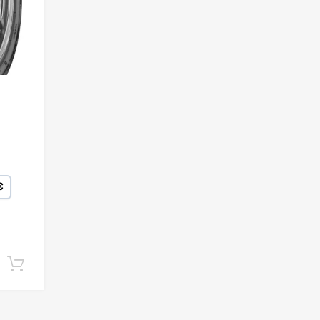
€
Lisa korvi