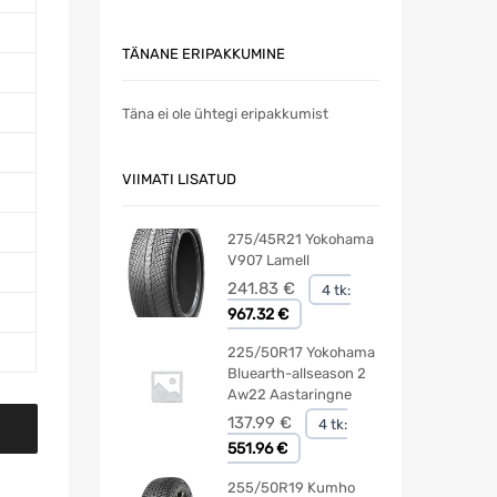
TÄNANE ERIPAKKUMINE
Täna ei ole ühtegi eripakkumist
VIIMATI LISATUD
275/45R21 Yokohama
V907 Lamell
241.83
€
4 tk:
967.32 €
225/50R17 Yokohama
Bluearth-allseason 2
Aw22 Aastaringne
137.99
€
4 tk:
551.96 €
255/50R19 Kumho