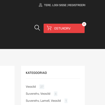
TERE.
LOGI SISSE
REGISTREERI
|
0
OSTUKORV
KATEGOORIAD
Veosild
27
Suverehv, Veosild
6
Suverehv, Lamell, Veosild
1