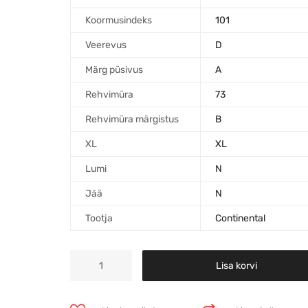
Koormusindeks
101
Veerevus
D
Märg püsivus
A
Rehvimüra
73
Rehvimüra märgistus
B
XL
XL
Lumi
N
Jää
N
Tootja
Continental
Lisa korvi