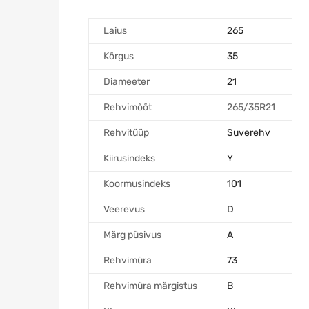
Laius
265
Kõrgus
35
Diameeter
21
Rehvimõõt
265/35R21
Rehvitüüp
Suverehv
Kiirusindeks
Y
Koormusindeks
101
Veerevus
D
Märg püsivus
A
Rehvimüra
73
Rehvimüra märgistus
B