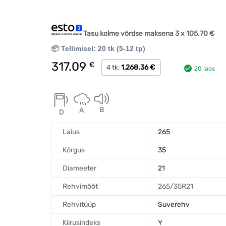
Tasu kolme võrdse maksena 3 x
105.70
€
📦 Tellimisel: 20 tk (5-12 tp)
317.09
€
1,268.36 €
4 tk:
20 laos
B
A
D
Laius
265
Kõrgus
35
Diameeter
21
Rehvimõõt
265/35R21
Rehvitüüp
Suverehv
Kiirusindeks
Y