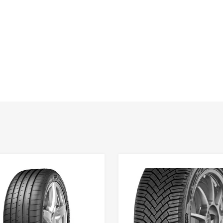
Lisa võrdlusesse