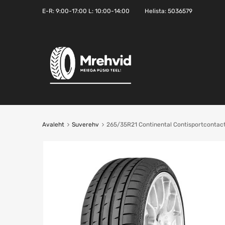
E-R:
9:00-17:00
L: 10:00-14:00
Helista:
5036579
Avaleht
Suverehv
265/35R21 Continental Contisportcontac