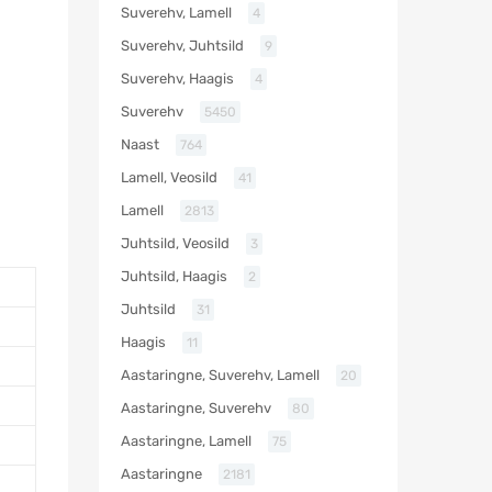
Suverehv, Lamell
4
Suverehv, Juhtsild
9
Suverehv, Haagis
4
Suverehv
5450
Naast
764
Lamell, Veosild
41
Lamell
2813
Juhtsild, Veosild
3
Juhtsild, Haagis
2
Juhtsild
31
Haagis
11
Aastaringne, Suverehv, Lamell
20
Aastaringne, Suverehv
80
Aastaringne, Lamell
75
Aastaringne
2181