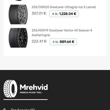
255/50R20 Goodyear Ultragrip Ice 3 Lamell
307.01
€
1,228.04 €
4 tk:
255/45R19 Goodyear Vector All Season 4
Aastaringne
222.41
€
889.64 €
4 tk: