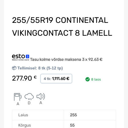
255/55R19 CONTINENTAL
VIKINGCONTACT 8 LAMELL
Tasu kolme võrdse maksena 3 x
92.63
€
📦 Tellimisel: 8 tk (5-12 tp)
277.90
€
1,111.60 €
4 tk:
8 laos
A
D
A
Laius
255
Kõrgus
55