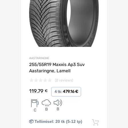
AASTARINGNE
255/55R19 Maxxis Ap3 Suv
Aastaringne, Lamell
(0 reviews)
119.79
€
479.16 €
4 tk:
B
B
C
📦 Tellimisel: 20 tk (5-12 tp)
Lisa korv