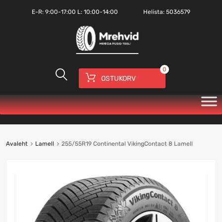
E-R:
9:00-17:00
L: 10:00-14:00
Helista:
5036579
0
OSTUKORV
Avaleht
Lamell
255/55R19 Continental VikingContact 8 Lamell