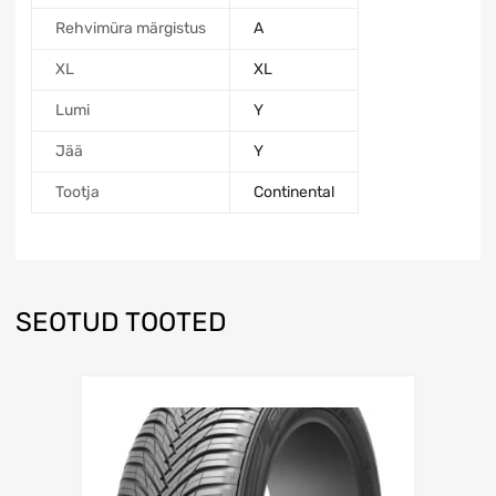
Rehvimüra märgistus
A
XL
XL
Lumi
Y
Jää
Y
Tootja
Continental
SEOTUD TOOTED
Lisa võrdlusesse