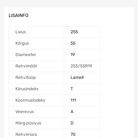
LISAINFO
Laius
255
Kõrgus
55
Diameeter
19
Rehvimõõt
255/55R19
Rehvitüüp
Lamell
Kiirusindeks
T
Koormusindeks
111
Veerevus
A
Märg püsivus
D
Rehvimüra
70