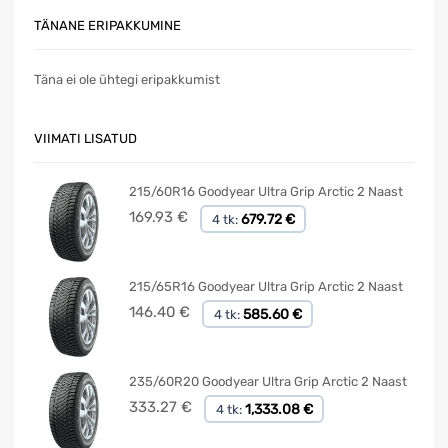
TÄNANE ERIPAKKUMINE
Täna ei ole ühtegi eripakkumist
VIIMATI LISATUD
215/60R16 Goodyear Ultra Grip Arctic 2 Naast
169.93
€
679.72 €
4 tk:
215/65R16 Goodyear Ultra Grip Arctic 2 Naast
146.40
€
585.60 €
4 tk:
235/60R20 Goodyear Ultra Grip Arctic 2 Naast
333.27
€
1,333.08 €
4 tk: