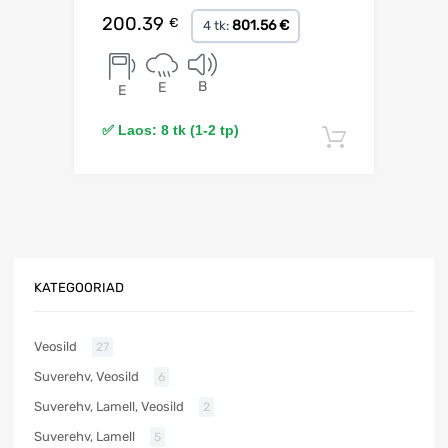
200.39
€
801.56 €
4 tk:
B
E
E
✅ Laos: 8 tk (1-2 tp)
Lisa korv
KATEGOORIAD
Veosild
27
Suverehv, Veosild
6
Suverehv, Lamell, Veosild
2
Suverehv, Lamell
5