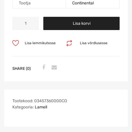
Tootja
Continental
Lisa korvi
Lisa lemmikutesse
Lisa võrdlusesse
SHARE (0)
Tootekood:
03457360000CO
Kategooria:
Lamell