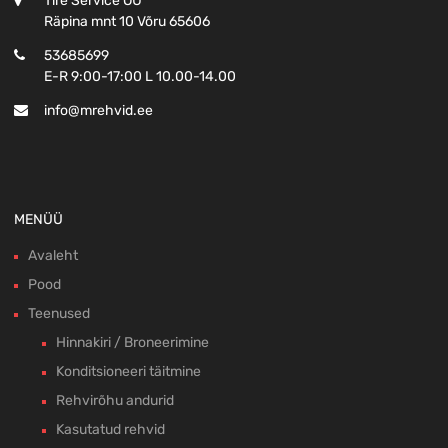
Tire Service OÜ
Räpina mnt 10 Võru 65606
53685699
E-R 9:00-17:00 L 10.00-14.00
info@mrehvid.ee
MENÜÜ
Avaleht
Pood
Teenused
Hinnakiri / Broneerimine
Konditsioneeri täitmine
Rehvirõhu andurid
Kasutatud rehvid