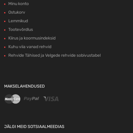
Minu konto
Ostukorv
Lemmikud
Tootevõrdlus
Kiirus ja koormusindeksid
Kuhu viia vanad rehvid
Rehvide Tähised ja Velgede rehvide sobivustabel
MAKSELAHENDUSED
JÄLGI MEID SOTSIAALMEEDIAS