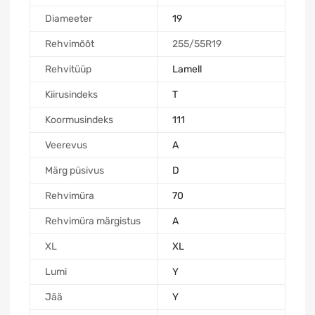
Diameeter
19
Rehvimõõt
255/55R19
Rehvitüüp
Lamell
Kiirusindeks
T
Koormusindeks
111
Veerevus
A
Märg püsivus
D
Rehvimüra
70
Rehvimüra märgistus
A
XL
XL
Lumi
Y
Jää
Y