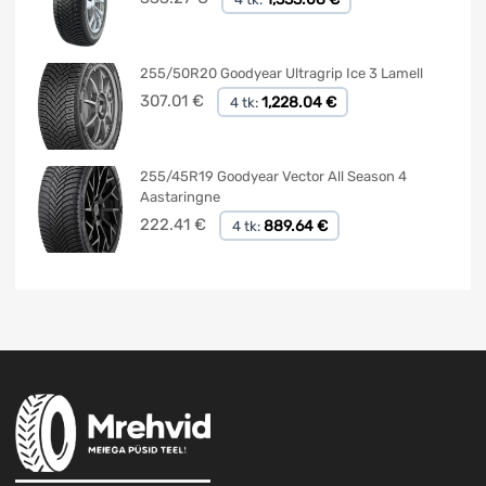
255/50R20 Goodyear Ultragrip Ice 3 Lamell
307.01
€
1,228.04 €
4 tk:
255/45R19 Goodyear Vector All Season 4
Aastaringne
222.41
€
889.64 €
4 tk: