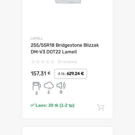
LAMELL
255/55R18 Bridgestone Blizzak
DM-V3 DOT22 Lamell
(0 reviews)
157.31
€
629.24 €
4 tk:
B
E
E
✅ Laos: 20 tk (1-2 tp)
Lisa korv