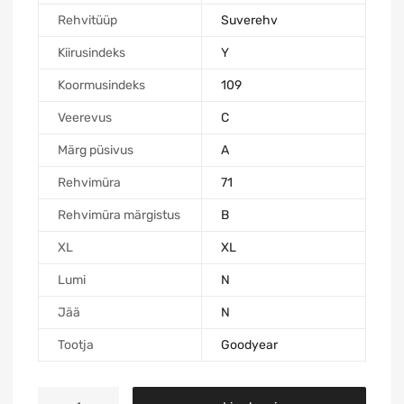
Rehvitüüp
Suverehv
Kiirusindeks
Y
Koormusindeks
109
Veerevus
C
Märg püsivus
A
Rehvimüra
71
Rehvimüra märgistus
B
XL
XL
Lumi
N
Jää
N
Tootja
Goodyear