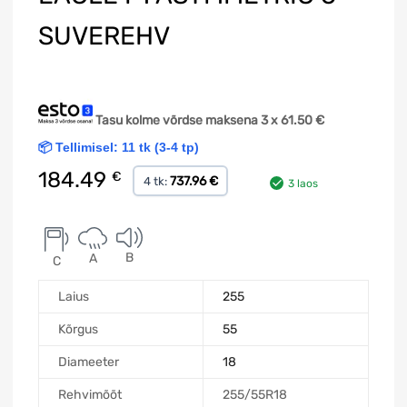
SUVEREHV
Tasu kolme võrdse maksena 3 x
61.50
€
📦 Tellimisel: 11 tk (3-4 tp)
184.49
€
737.96 €
4 tk:
3 laos
B
A
C
Laius
255
Kõrgus
55
Diameeter
18
Rehvimõõt
255/55R18