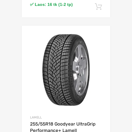
✅ Laos: 16 tk (1-2 tp)
Lisa korv
Lisa võrdlusesse
LAMELL
255/55R18 Goodyear UltraGrip
Performance+ Lamell