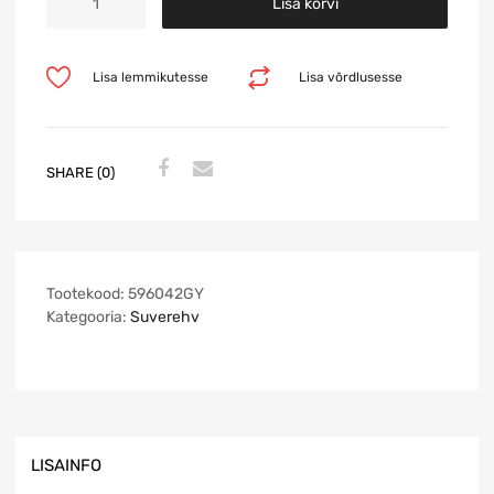
Lisa korvi
Lisa lemmikutesse
Lisa võrdlusesse
SHARE (0)
Tootekood:
596042GY
Kategooria:
Suverehv
LISAINFO