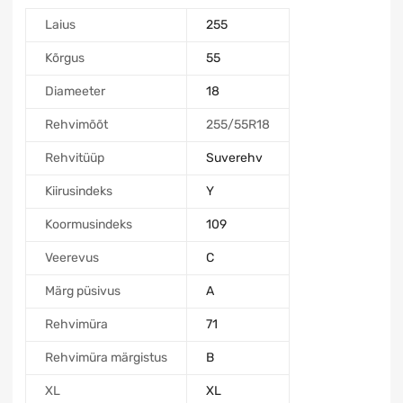
Laius
255
Kõrgus
55
Diameeter
18
Rehvimõõt
255/55R18
Rehvitüüp
Suverehv
Kiirusindeks
Y
Koormusindeks
109
Veerevus
C
Märg püsivus
A
Rehvimüra
71
Rehvimüra märgistus
B
XL
XL