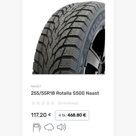
Lisa võrdlusesse
NAAST
255/55R18 Rotalla S500 Naast
(0 reviews)
117.20
€
468.80 €
4 tk: