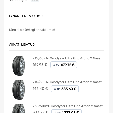
TÄNANE ERIPAKKUMINE
Täna ei ole ühtegi eripakkumist
VIIMATI LISATUD
215/60R16 Goodyear Ultra Grip Arctic 2 Naast
169.93
€
679.72 €
4 tk:
215/65R16 Goodyear Ultra Grip Arctic 2 Naast
146.40
€
585.60 €
4 tk:
235/60R20 Goodyear Ultra Grip Arctic 2 Naast
333.27
€
1,333.08 €
4 tk: