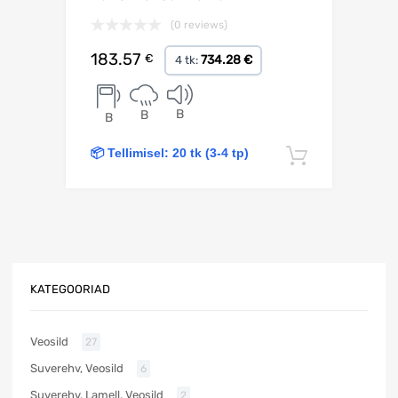
(0 reviews)
183.57
€
734.28 €
4 tk:
B
B
B
📦 Tellimisel: 20 tk (3-4 tp)
Lisa korv
KATEGOORIAD
Veosild
27
Suverehv, Veosild
6
Suverehv, Lamell, Veosild
2