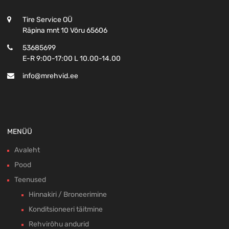
Tire Service OÜ
Räpina mnt 10 Võru 65606
53685699
E-R 9:00-17:00 L 10.00-14.00
info@mrehvid.ee
MENÜÜ
Avaleht
Pood
Teenused
Hinnakiri / Broneerimine
Konditsioneeri täitmine
Rehvirõhu andurid