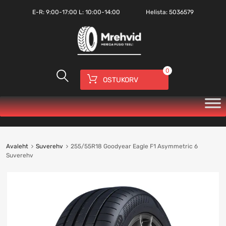
E-R:
9:00-17:00
L: 10:00-14:00
Helista:
5036579
0
OSTUKORV
Avaleht
Suverehv
255/55R18 Goodyear Eagle F1 Asymmetric 6
Suverehv