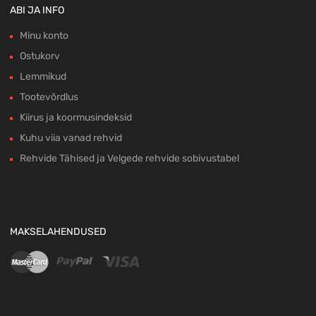
ABI JA INFO
Minu konto
Ostukorv
Lemmikud
Tootevõrdlus
Kiirus ja koormusindeksid
Kuhu viia vanad rehvid
Rehvide Tähised ja Velgede rehvide sobivustabel
MAKSELAHENDUSED