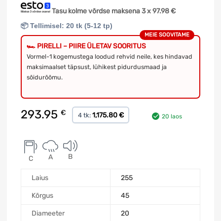
Tasu kolme võrdse maksena 3 x
97.98
€
📦 Tellimisel: 20 tk (5-12 tp)
MEIE SOOVITAME
🏎️ PIRELLI – PIIRE ÜLETAV SOORITUS
Vormel-1 kogemustega loodud rehvid neile, kes hindavad
maksimaalset täpsust, lühikest pidurdusmaad ja
sõidurõõmu.
293.95
€
1,175.80 €
4 tk:
20 laos
B
A
C
Laius
255
Kõrgus
45
Diameeter
20