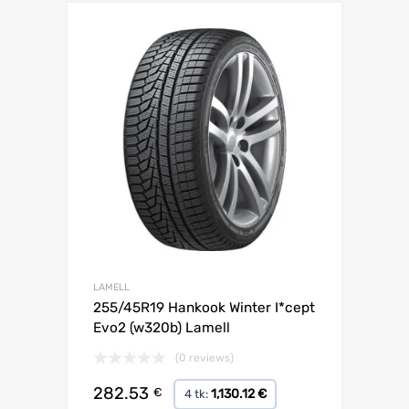
Lisa võrdlusesse
LAMELL
255/45R19 Hankook Winter I*cept
Evo2 (w320b) Lamell
(0 reviews)
282.53
€
1,130.12 €
4 tk: