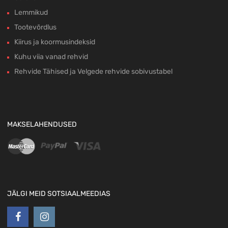
Lemmikud
Tootevõrdlus
Kiirus ja koormusindeksid
Kuhu viia vanad rehvid
Rehvide Tähised ja Velgede rehvide sobivustabel
MAKSELAHENDUSED
JÄLGI MEID SOTSIAALMEEDIAS