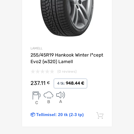
LAMELL
255/45R19 Hankook Winter I*cept
Evo2 (w320) Lamell
(0 reviews)
237.11
€
948.44 €
4 tk:
A
B
C
📦 Tellimisel: 20 tk (2-3 tp)
Lisa korv