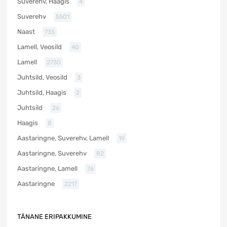
Suverehv, Haagis
4
Suverehv
5501
Naast
735
Lamell, Veosild
40
Lamell
2730
Juhtsild, Veosild
3
Juhtsild, Haagis
2
Juhtsild
26
Haagis
8
Aastaringne, Suverehv, Lamell
19
Aastaringne, Suverehv
82
Aastaringne, Lamell
76
Aastaringne
2217
TÄNANE ERIPAKKUMINE