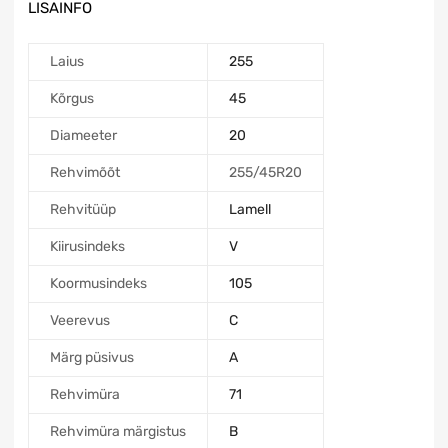
LISAINFO
Laius
255
Kõrgus
45
Diameeter
20
Rehvimõõt
255/45R20
Rehvitüüp
Lamell
Kiirusindeks
V
Koormusindeks
105
Veerevus
C
Märg püsivus
A
Rehvimüra
71
Rehvimüra märgistus
B