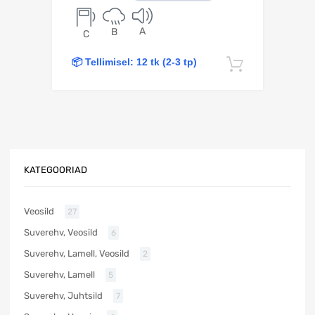
A
B
C
📦 Tellimisel: 12 tk (2-3 tp)
Lisa korv
KATEGOORIAD
Veosild
27
Suverehv, Veosild
6
Suverehv, Lamell, Veosild
2
Suverehv, Lamell
5
Suverehv, Juhtsild
7