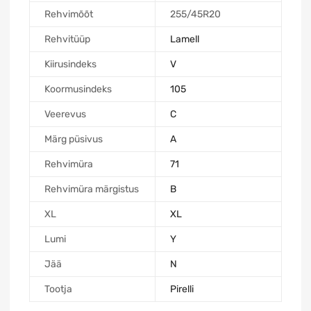
Rehvimõõt
255/45R20
Rehvitüüp
Lamell
Kiirusindeks
V
Koormusindeks
105
Veerevus
C
Märg püsivus
A
Rehvimüra
71
Rehvimüra märgistus
B
XL
XL
Lumi
Y
Jää
N
Tootja
Pirelli