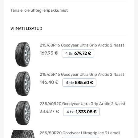
Täna ei ole ühtegi eripakkumist
VIIMATI LISATUD
215/60R16 Goodyear Ultra Grip Arctic 2 Naast
169.93
€
679.72 €
4 tk:
215/65R16 Goodyear Ultra Grip Arctic 2 Naast
146.40
€
585.60 €
4 tk:
235/60R20 Goodyear Ultra Grip Arctic 2 Naast
333.27
€
1,333.08 €
4 tk:
255/50R20 Goodyear Ultragrip Ice 3 Lamell