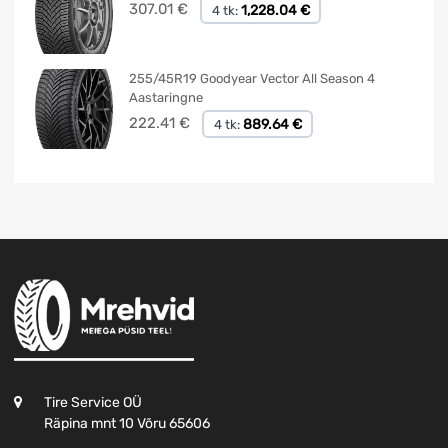
307.01
€
1,228.04 €
4 tk:
255/45R19 Goodyear Vector All Season 4
Aastaringne
222.41
€
889.64 €
4 tk:
Tire Service OÜ
Räpina mnt 10 Võru 65606