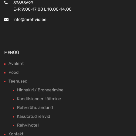
53685699
E-R 9:00-17:00 L 10.00-14.00
info@mrehvid.ee
MENÜÜ
Avaleht
Pood
Teenused
Hinnakiri / Broneerimine
Konditsioneeri täitmine
Rehvirõhu andurid
Kasutatud rehvid
Rehvihotell
Kontakt