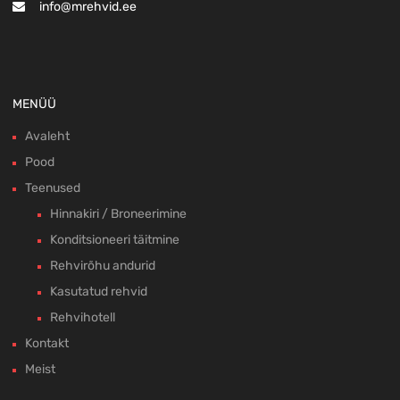
info@mrehvid.ee
MENÜÜ
Avaleht
Pood
Teenused
Hinnakiri / Broneerimine
Konditsioneeri täitmine
Rehvirõhu andurid
Kasutatud rehvid
Rehvihotell
Kontakt
Meist