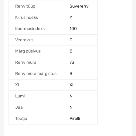
Rehvitüüp
Suverehv
Kiirusindeks
Y
Koormusindeks
100
Veerevus
C
Märg püsivus
B
Rehvimüra
73
Rehvimüra märgistus
B
XL
XL
Lumi
N
Jää
N
Tootja
Pirelli