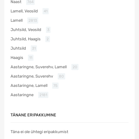
Naast
764
Lamell, Veosild
41
Lamell
2813
Juhtsild, Veosild
3
Juhtsild, Haagis
2
Juhtsild
31
Haagis
11
Aastaringne, Suverehv, Lamell
20
Aastaringne, Suverehv
80
Aastaringne, Lamell
75
Aastaringne
2181
TÄNANE ERIPAKKUMINE
Täna ei ole ühtegi eripakkumist