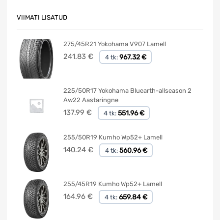
VIIMATI LISATUD
275/45R21 Yokohama V907 Lamell
241.83
€
967.32 €
4 tk:
225/50R17 Yokohama Bluearth-allseason 2
Aw22 Aastaringne
137.99
€
551.96 €
4 tk:
255/50R19 Kumho Wp52+ Lamell
140.24
€
560.96 €
4 tk:
255/45R19 Kumho Wp52+ Lamell
164.96
€
659.84 €
4 tk: