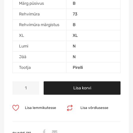
Märg püsivus
B
Rehvimüra
73
Rehvimüra märgistus
B
XL
XL
Lumi
N
Jää
N
Tootja
Pirelli
Lisa korvi
Lisa lemmikutesse
Lisa võrdlusesse