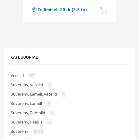
📦 Tellimisel: 20 tk (2-3 tp)
Lisa korv
KATEGOORIAD
Veosild
27
Suverehv, Veosild
6
Suverehv, Lamell, Veosild
1
Suverehv, Lamell
4
Suverehv, Juhtsild
9
Suverehv, Haagis
4
Suverehv
5450