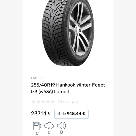
LAMELL
255/40R19 Hankook Winter I*cept
Iz3 (w636) Lamell
(0 reviews)
237.11
€
948.44 €
4 tk:
B
D
C