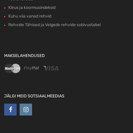
Kiirus ja koormusindeksid
Kuhu viia vanad rehvid
Rehvide Tähised ja Velgede rehvide sobivustabel
MAKSELAHENDUSED
JÄLGI MEID SOTSIAALMEEDIAS