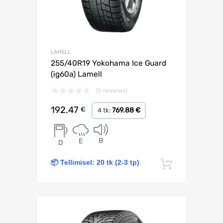
LAMELL
255/40R19 Yokohama Ice Guard
(ig60a) Lamell
(0 reviews)
192.47
€
769.88 €
4 tk:
B
E
D
📦 Tellimisel: 20 tk (2-3 tp)
Lisa korv
Lisa võrdlusesse