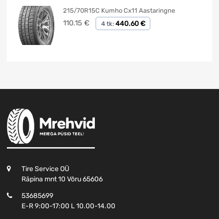
215/70R15C Kumho Cx11 Aastaringne
110.15
€
440.60 €
4 tk:
Tire Service OÜ
Räpina mnt 10 Võru 65606
53685699
E-R 9:00-17:00 L 10.00-14.00