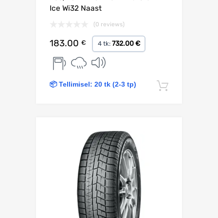
Ice Wi32 Naast
(0 reviews)
183.00
€
732.00 €
4 tk:
📦 Tellimisel: 20 tk (2-3 tp)
Lisa korv
Lisa võrdlusesse