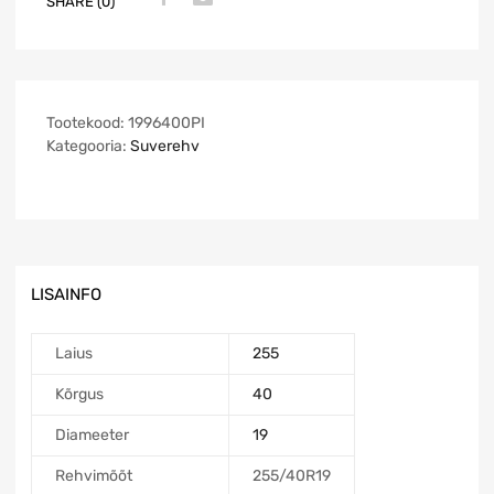
SHARE (0)
Tootekood:
1996400PI
Kategooria:
Suverehv
LISAINFO
Laius
255
Kõrgus
40
Diameeter
19
Rehvimõõt
255/40R19