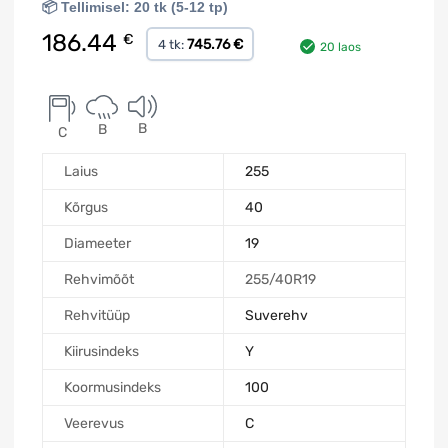
📦 Tellimisel: 20 tk (5-12 tp)
186.44
€
745.76 €
4 tk:
20 laos
B
B
C
Laius
255
Kõrgus
40
Diameeter
19
Rehvimõõt
255/40R19
Rehvitüüp
Suverehv
Kiirusindeks
Y
Koormusindeks
100
Veerevus
C