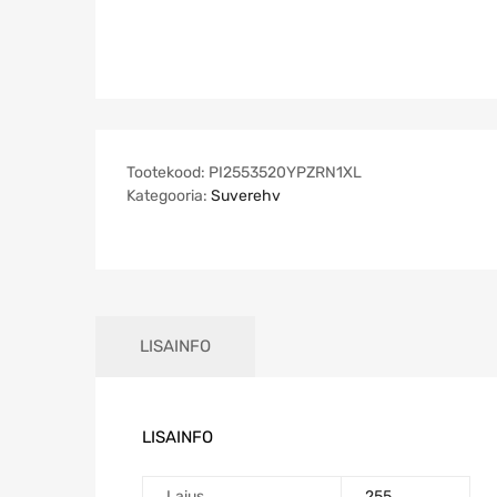
Tootekood:
PI2553520YPZRN1XL
Kategooria:
Suverehv
LISAINFO
LISAINFO
Laius
255