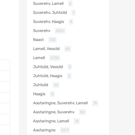
Suverehv, Lamell
5
Suverehv, Juhtsild
7
Suverehv, Haagis
4
Suverehv
5501
Naast
735
Lamell, Veosild
40
Lamell
2730
Juhtsild, Veosild
3
Juhtsild, Haagis
2
Juhtsild
26
Haagis
8
Aastaringne, Suverehv, Lamell
19
Aastaringne, Suverehv
82
Aastaringne, Lamell
76
Aastaringne
2217