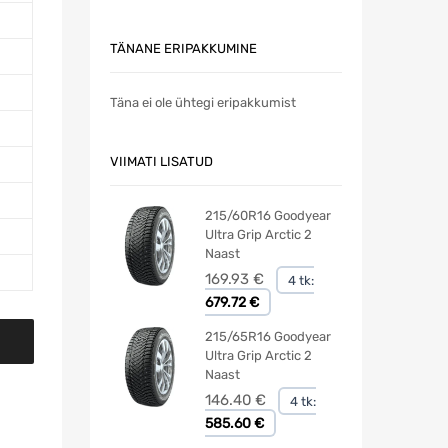
TÄNANE ERIPAKKUMINE
Täna ei ole ühtegi eripakkumist
VIIMATI LISATUD
215/60R16 Goodyear
Ultra Grip Arctic 2
Naast
169.93
€
4 tk:
679.72 €
215/65R16 Goodyear
Ultra Grip Arctic 2
Naast
146.40
€
4 tk:
585.60 €