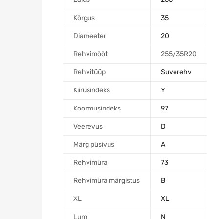
Kõrgus
35
Diameeter
20
Rehvimõõt
255/35R20
Rehvitüüp
Suverehv
Kiirusindeks
Y
Koormusindeks
97
Veerevus
D
Märg püsivus
A
Rehvimüra
73
Rehvimüra märgistus
B
XL
XL
Lumi
N