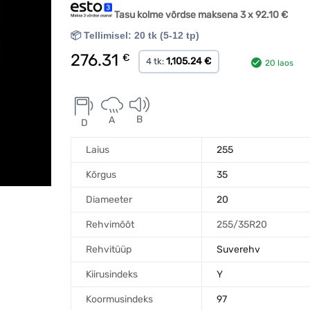
Tasu kolme võrdse maksena 3 x
92.10
€
📦 Tellimisel: 20 tk (5-12 tp)
276.31
€
1,105.24 €
4 tk:
20 laos
B
A
D
Laius
255
Kõrgus
35
Diameeter
20
Rehvimõõt
255/35R20
Rehvitüüp
Suverehv
Kiirusindeks
Y
Koormusindeks
97