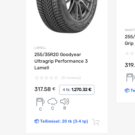
NAAST
255/
Grip
LAMELL
255/35R20 Goodyear
Ultragrip Performance 3
319
Lamell
(0 reviews)
317.58
€
1,270.32 €
4 tk:
📦 Te
B
C
C
📦 Tellimisel: 20 tk (3-4 tp)
Lisa korvi