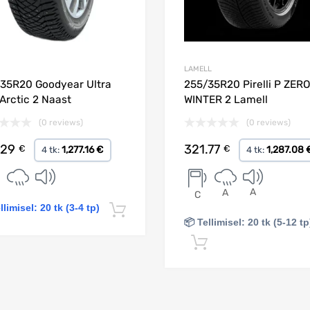
LAMELL
35R20 Goodyear Ultra
255/35R20 Pirelli P ZERO
 Arctic 2 Naast
WINTER 2 Lamell
(0 reviews)
(0 reviews)
.29
321.77
€
€
1,277.16 €
1,287.08 
4 tk:
4 tk:
A
A
C
llimisel: 20 tk (3-4 tp)
Lisa korvi
📦 Tellimisel: 20 tk (5-12 tp
Lisa korvi