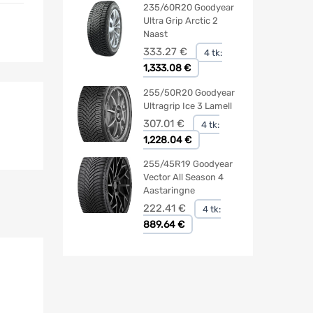
235/60R20 Goodyear
Ultra Grip Arctic 2
Naast
333.27
€
4 tk:
1,333.08 €
255/50R20 Goodyear
Ultragrip Ice 3 Lamell
307.01
€
4 tk:
1,228.04 €
255/45R19 Goodyear
Vector All Season 4
Aastaringne
222.41
€
4 tk:
889.64 €