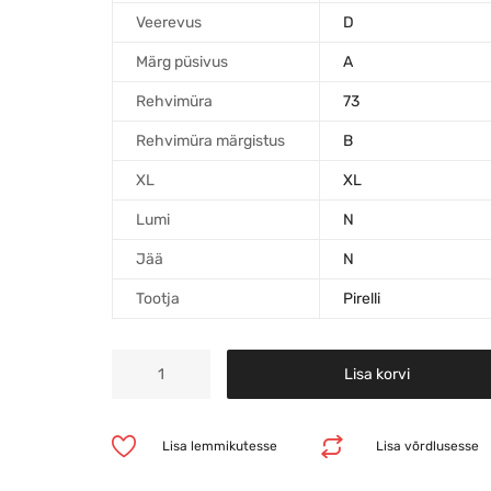
Veerevus
D
Märg püsivus
A
Rehvimüra
73
Rehvimüra märgistus
B
XL
XL
Lumi
N
Jää
N
Tootja
Pirelli
Lisa korvi
Lisa lemmikutesse
Lisa võrdlusesse