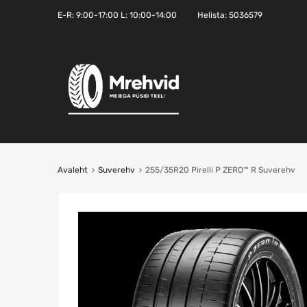
E-R:
9:00-17:00
L: 10:00-14:00
Helista:
5036579
Avaleht
Suverehv
255/35R20 Pirelli P ZERO™ R Suverehv