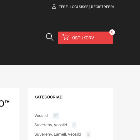
TERE.
LOGI SISSE
REGISTREERI
|
0
OSTUKORV
KATEGOORIAD
RO™
Veosild
27
Suverehv, Veosild
6
Suverehv, Lamell, Veosild
2