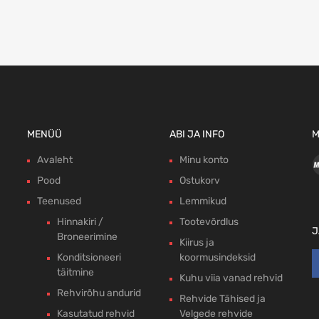
MENÜÜ
ABI JA INFO
M
Avaleht
Minu konto
Pood
Ostukorv
Teenused
Lemmikud
Hinnakiri /
Tootevõrdlus
J
Broneerimine
Kiirus ja
Konditsioneeri
koormusindeksid
täitmine
Kuhu viia vanad rehvid
Rehvirõhu andurid
Rehvide Tähised ja
Kasutatud rehvid
Velgede rehvide