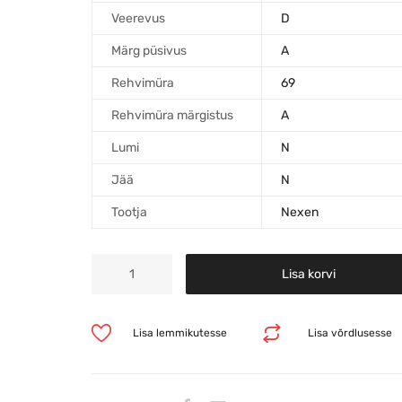
Veerevus
D
Märg püsivus
A
Rehvimüra
69
Rehvimüra märgistus
A
Lumi
N
Jää
N
Tootja
Nexen
Lisa korvi
Lisa lemmikutesse
Lisa võrdlusesse