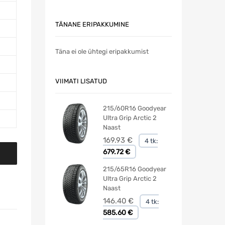
TÄNANE ERIPAKKUMINE
Täna ei ole ühtegi eripakkumist
VIIMATI LISATUD
215/60R16 Goodyear
Ultra Grip Arctic 2
Naast
169.93
€
4 tk:
679.72 €
215/65R16 Goodyear
Ultra Grip Arctic 2
Naast
146.40
€
4 tk:
585.60 €