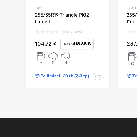
LAMELL
LAMEL
255/35R19 Triangle Pl02
255/
Lamell
I*ce
(0 reviews)
104.72
237
€
418.88 €
4 tk:
B
D
D
C
📦 Tellimisel: 20 tk (2-3 tp)
📦 Te
Lisa korvi