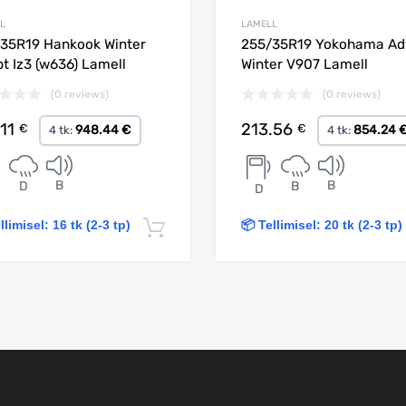
L
LAMELL
35R19 Hankook Winter
255/35R19 Yokohama Ad
pt Iz3 (w636) Lamell
Winter V907 Lamell
(0 reviews)
(0 reviews)
.11
213.56
€
€
948.44 €
854.24 
4 tk:
4 tk:
B
B
D
B
D
llimisel: 16 tk (2-3 tp)
📦 Tellimisel: 20 tk (2-3 tp)
Lisa korvi