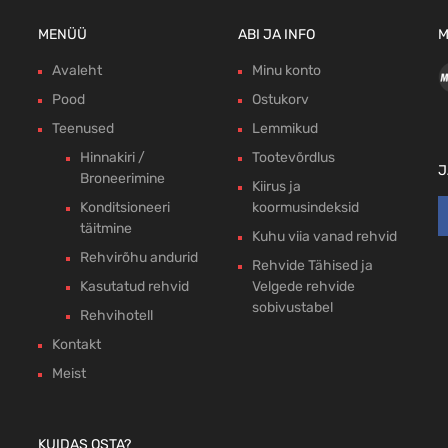
MENÜÜ
ABI JA INFO
M
Avaleht
Minu konto
Pood
Ostukorv
Teenused
Lemmikud
Hinnakiri /
Tootevõrdlus
J
Broneerimine
Kiirus ja
Konditsioneeri
koormusindeksid
täitmine
Kuhu viia vanad rehvid
Rehvirõhu andurid
Rehvide Tähised ja
Kasutatud rehvid
Velgede rehvide
sobivustabel
Rehvihotell
Kontakt
Meist
KUIDAS OSTA?