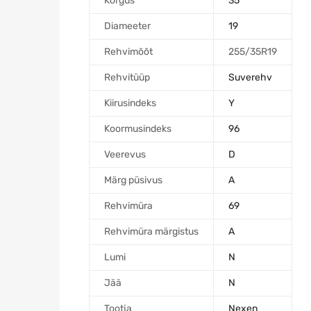
Kõrgus
35
Diameeter
19
Rehvimõõt
255/35R19
Rehvitüüp
Suverehv
Kiirusindeks
Y
Koormusindeks
96
Veerevus
D
Märg püsivus
A
Rehvimüra
69
Rehvimüra märgistus
A
Lumi
N
Jää
N
Tootja
Nexen