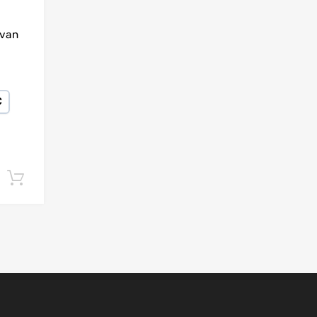
van
€
Lisa korvi