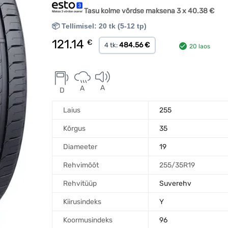
Tasu kolme võrdse maksena 3 x
40.38
€
📦 Tellimisel: 20 tk (5-12 tp)
121.14
€
484.56 €
4 tk:
20 laos
A
A
D
Laius
255
Kõrgus
35
Diameeter
19
Rehvimõõt
255/35R19
Rehvitüüp
Suverehv
Kiirusindeks
Y
Koormusindeks
96