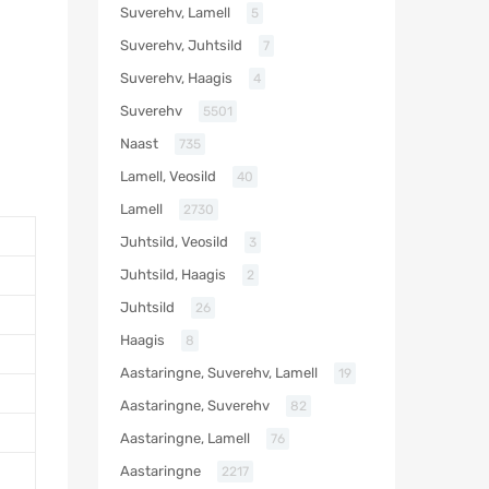
Suverehv, Lamell
5
Suverehv, Juhtsild
7
Suverehv, Haagis
4
Suverehv
5501
Naast
735
Lamell, Veosild
40
Lamell
2730
Juhtsild, Veosild
3
Juhtsild, Haagis
2
Juhtsild
26
Haagis
8
Aastaringne, Suverehv, Lamell
19
Aastaringne, Suverehv
82
Aastaringne, Lamell
76
Aastaringne
2217