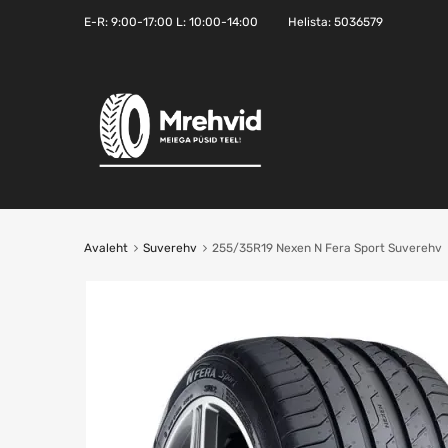
E-R:
9:00-17:00
L: 10:00-14:00
Helista:
5036579
Avaleht
Suverehv
255/35R19 Nexen N Fera Sport Suverehv