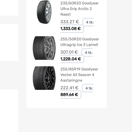
235/60R20 Goodyear
Ultra Grip Arctic 2
Naast
333.27
€
4 tk:
1,333.08 €
255/50R20 Goodyear
Ultragrip Ice 3 Lamell
307.01
€
4 tk:
1,228.04 €
255/45R19 Goodyear
Vector All Season 4
Aastaringne
222.41
€
4 tk:
889.64 €