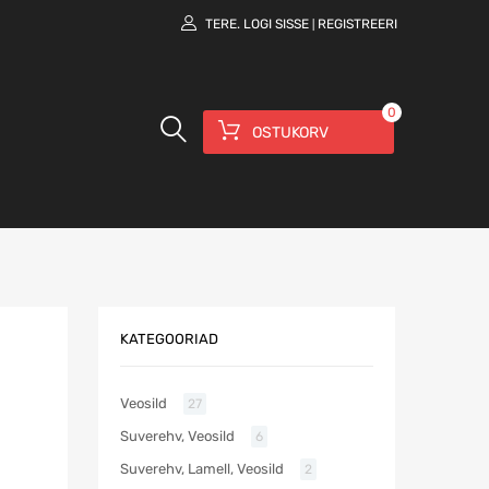
TERE.
LOGI SISSE
REGISTREERI
|
0
OSTUKORV
KATEGOORIAD
Veosild
27
Suverehv, Veosild
6
Suverehv, Lamell, Veosild
2