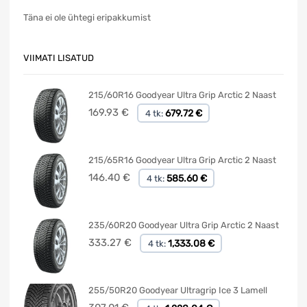
Täna ei ole ühtegi eripakkumist
VIIMATI LISATUD
215/60R16 Goodyear Ultra Grip Arctic 2 Naast
169.93
€
679.72 €
4 tk:
215/65R16 Goodyear Ultra Grip Arctic 2 Naast
146.40
€
585.60 €
4 tk:
235/60R20 Goodyear Ultra Grip Arctic 2 Naast
333.27
€
1,333.08 €
4 tk:
255/50R20 Goodyear Ultragrip Ice 3 Lamell