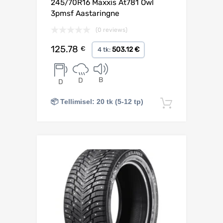
245/70R16 Maxxis At781 Owl
3pmsf Aastaringne
(0 reviews)
125.78
€
503.12 €
4 tk:
B
D
D
📦 Tellimisel: 20 tk (5-12 tp)
Lisa korv
Lisa võrdlusesse