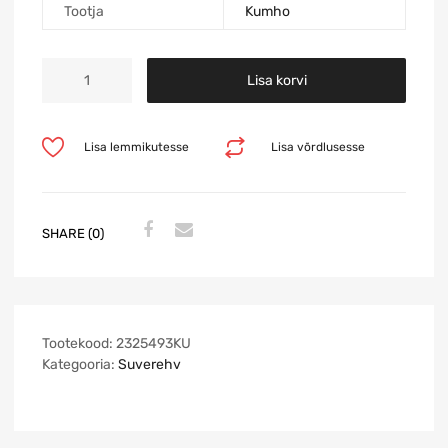
Tootja
Kumho
Lisa korvi
Lisa lemmikutesse
Lisa võrdlusesse
SHARE (0)
Tootekood:
2325493KU
Kategooria:
Suverehv