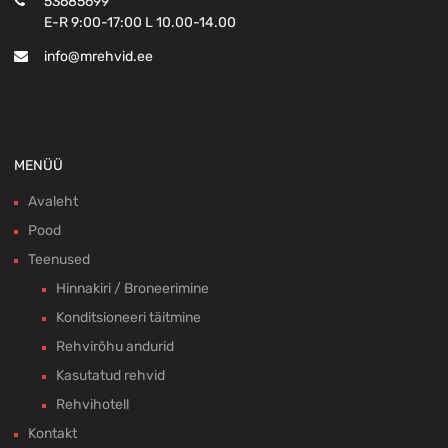
53685699
E-R 9:00-17:00 L 10.00-14.00
info@mrehvid.ee
MENÜÜ
Avaleht
Pood
Teenused
Hinnakiri / Broneerimine
Konditsioneeri täitmine
Rehvirõhu andurid
Kasutatud rehvid
Rehvihotell
Kontakt