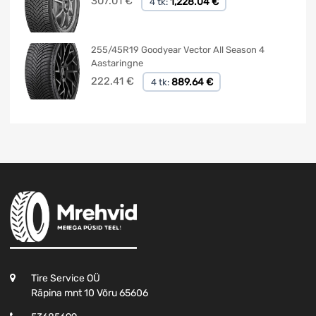
307.01
€
1,228.04 €
4 tk:
255/45R19 Goodyear Vector All Season 4
Aastaringne
222.41
€
889.64 €
4 tk:
Tire Service OÜ
Räpina mnt 10 Võru 65606