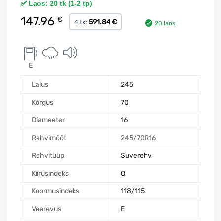
✅ Laos: 20 tk (1-2 tp)
147.96
€
591.84 €
4 tk:
20 laos
E
Laius
245
Kõrgus
70
Diameeter
16
Rehvimõõt
245/70R16
Rehvitüüp
Suverehv
Kiirusindeks
Q
Koormusindeks
118/115
Veerevus
E