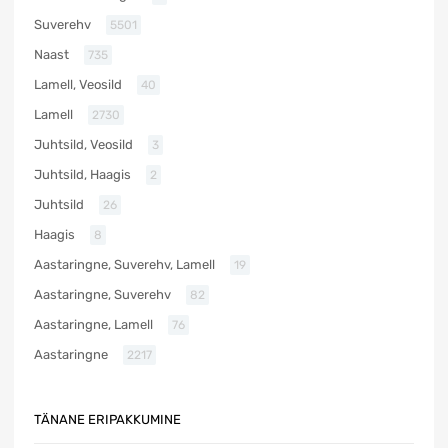
Suverehv
5501
Naast
735
Lamell, Veosild
40
Lamell
2730
Juhtsild, Veosild
3
Juhtsild, Haagis
2
Juhtsild
26
Haagis
8
Aastaringne, Suverehv, Lamell
19
Aastaringne, Suverehv
82
Aastaringne, Lamell
76
Aastaringne
2217
TÄNANE ERIPAKKUMINE