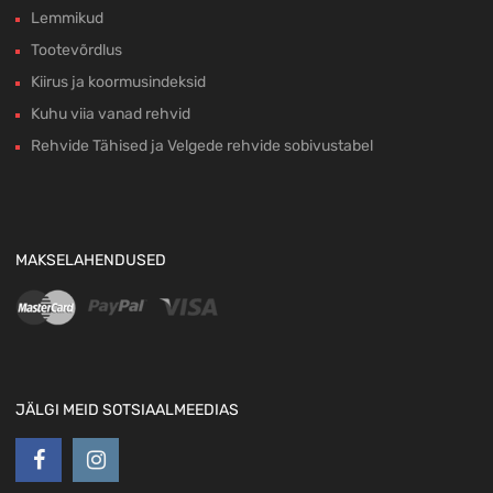
Lemmikud
Tootevõrdlus
Kiirus ja koormusindeksid
Kuhu viia vanad rehvid
Rehvide Tähised ja Velgede rehvide sobivustabel
MAKSELAHENDUSED
JÄLGI MEID SOTSIAALMEEDIAS