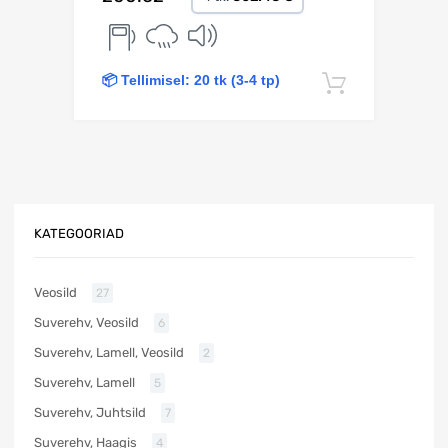
📦 Tellimisel: 20 tk (3-4 tp)
Lisa korv
KATEGOORIAD
Veosild
27
Suverehv, Veosild
6
Suverehv, Lamell, Veosild
2
Suverehv, Lamell
5
Suverehv, Juhtsild
7
Suverehv, Haagis
4