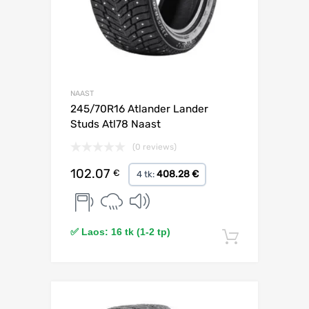
NAAST
245/70R16 Atlander Lander
Studs Atl78 Naast
(0 reviews)
102.07
€
408.28 €
4 tk:
✅ Laos: 16 tk (1-2 tp)
Lisa korv
Lisa võrdlusesse