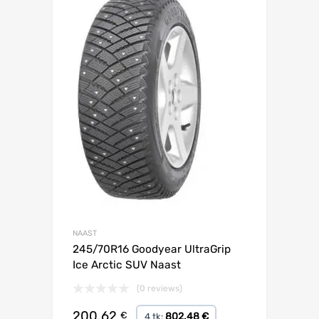
NAAST
245/70R16 Goodyear UltraGrip
Ice Arctic SUV Naast
(0 reviews)
200.62
€
802.48 €
4 tk: