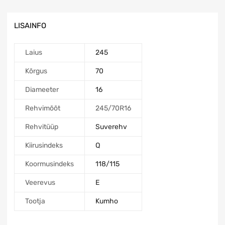
LISAINFO
Laius
245
Kõrgus
70
Diameeter
16
Rehvimõõt
245/70R16
Rehvitüüp
Suverehv
Kiirusindeks
Q
Koormusindeks
118/115
Veerevus
E
Tootja
Kumho