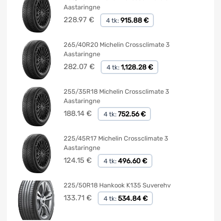
Aastaringne
228.97
€
915.88 €
4 tk:
265/40R20 Michelin Crossclimate 3
Aastaringne
282.07
€
1,128.28 €
4 tk:
255/35R18 Michelin Crossclimate 3
Aastaringne
188.14
€
752.56 €
4 tk:
225/45R17 Michelin Crossclimate 3
Aastaringne
124.15
€
496.60 €
4 tk:
225/50R18 Hankook K135 Suverehv
133.71
€
534.84 €
4 tk: