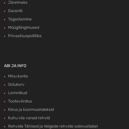
Järelmaks
Garantii
Tagastamine
Müügitingimused
Privaatsuspoliitika
ABI JA INFO
Minu konto
Ostukorv
Lemmikud
Tootevõrdlus
Kiirus ja koormusindeksid
Kuhu viia vanad rehvid
Rehvide Tähised ja Velgede rehvide sobivustabel