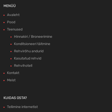
MENÜÜ
Avaleht
Pood
Teenused
Hinnakiri / Broneerimine
Konditsioneeri täitmine
Rehvirõhu andurid
Kasutatud rehvid
Rehvihotell
Kontakt
Meist
KUIDAS OSTA?
Tellimine internetist