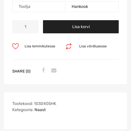
Tootja
Hankook
Lisa korvi
Lisa lemmikutesse
Lisa võrdlusesse
SHARE (0)
Tootekood:
1030405HK
Kategooria:
Naast