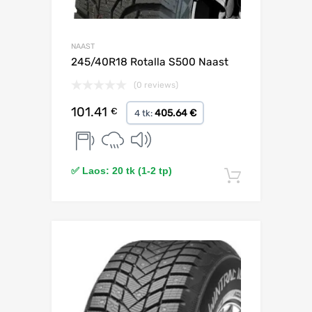
NAAST
245/40R18 Rotalla S500 Naast
(0 reviews)
101.41
€
405.64 €
4 tk:
✅ Laos: 20 tk (1-2 tp)
Lisa korv
Lisa võrdlusesse