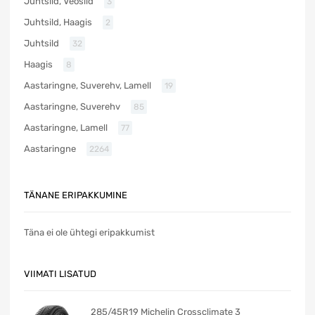
Juhtsild, Veosild
3
Juhtsild, Haagis
2
Juhtsild
32
Haagis
8
Aastaringne, Suverehv, Lamell
19
Aastaringne, Suverehv
85
Aastaringne, Lamell
77
Aastaringne
2264
TÄNANE ERIPAKKUMINE
Täna ei ole ühtegi eripakkumist
VIIMATI LISATUD
285/45R19 Michelin Crossclimate 3