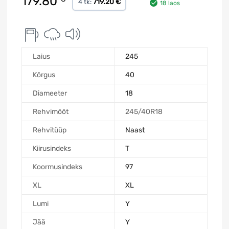
179.80
719.20 €
4 tk:
18 laos
Laius
245
Kõrgus
40
Diameeter
18
Rehvimõõt
245/40R18
Rehvitüüp
Naast
Kiirusindeks
T
Koormusindeks
97
XL
XL
Lumi
Y
Jää
Y