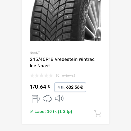
NAAST
245/40R18 Vredestein Wintrac
Ice Naast
(0 reviews)
170.64
€
682.56 €
4 tk:
✅ Laos: 10 tk (1-2 tp)
Lisa korv