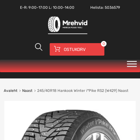
E-R:
9:00-17:00
L: 10:00-14:00
Helista:
5036579
0
OSTUKORV
Avaleht
Naast
245/40R18 Hankook Winter i*Pike RS2 (W429) Naast