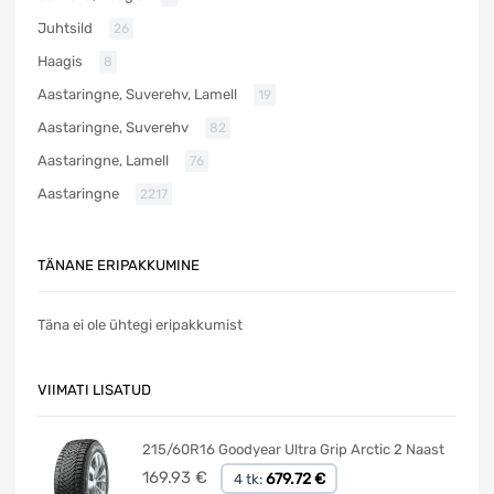
Juhtsild
26
Haagis
8
Aastaringne, Suverehv, Lamell
19
Aastaringne, Suverehv
82
Aastaringne, Lamell
76
Aastaringne
2217
TÄNANE ERIPAKKUMINE
Täna ei ole ühtegi eripakkumist
VIIMATI LISATUD
215/60R16 Goodyear Ultra Grip Arctic 2 Naast
169.93
€
679.72 €
4 tk: