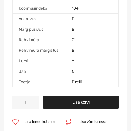
Koormusindeks
104
Veerevus
D
Märg püsivus
B
Rehvimüra
71
Rehvimüra märgistus
B
Lumi
Y
Jää
N
Tootja
Pirelli
Lisa korvi
Lisa lemmikutesse
Lisa võrdlusesse