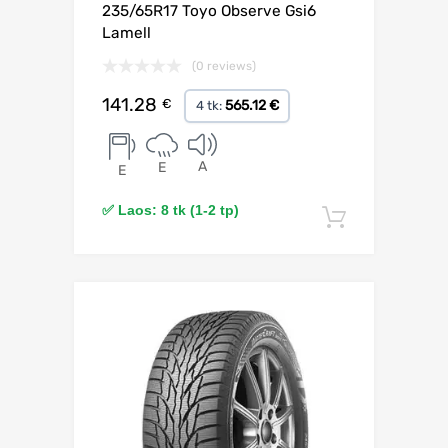
235/65R17 Toyo Observe Gsi6
Lamell
(0 reviews)
141.28
€
565.12 €
4 tk:
A
E
E
✅ Laos: 8 tk (1-2 tp)
Lisa korv
Lisa võrdlusesse