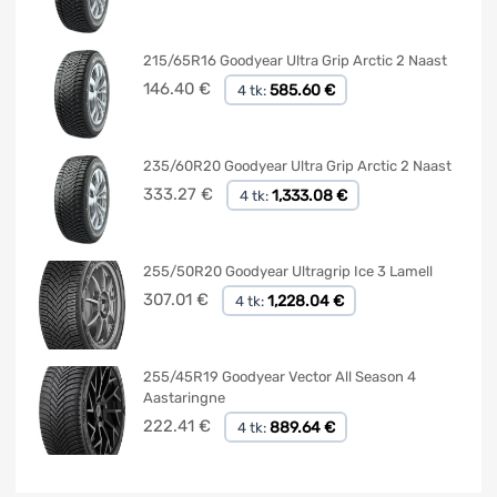
215/65R16 Goodyear Ultra Grip Arctic 2 Naast
146.40
€
585.60 €
4 tk:
235/60R20 Goodyear Ultra Grip Arctic 2 Naast
333.27
€
1,333.08 €
4 tk:
255/50R20 Goodyear Ultragrip Ice 3 Lamell
307.01
€
1,228.04 €
4 tk:
255/45R19 Goodyear Vector All Season 4
Aastaringne
222.41
€
889.64 €
4 tk: