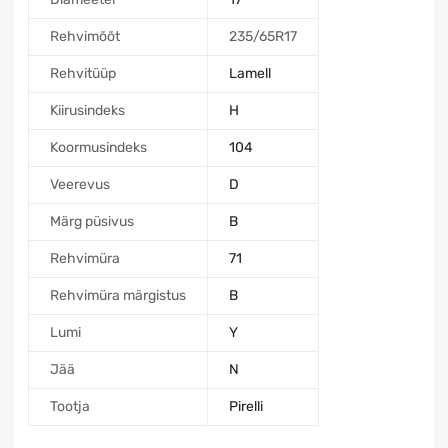
Rehvimõõt
235/65R17
Rehvitüüp
Lamell
Kiirusindeks
H
Koormusindeks
104
Veerevus
D
Märg püsivus
B
Rehvimüra
71
Rehvimüra märgistus
B
Lumi
Y
Jää
N
Tootja
Pirelli