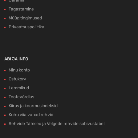
Garantii
Tagastamine
Müügitingimused
Privaatsuspoliitika
ABI JA INFO
Minu konto
Ostukorv
Lemmikud
Tootevõrdlus
Kiirus ja koormusindeksid
Kuhu viia vanad rehvid
Rehvide Tähised ja Velgede rehvide sobivustabel