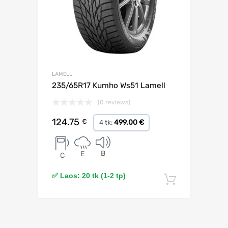
LAMELL
235/65R17 Kumho Ws51 Lamell
(0 reviews)
124.75
€
499.00 €
4 tk:
B
E
C
✅ Laos: 20 tk (1-2 tp)
Lisa korv