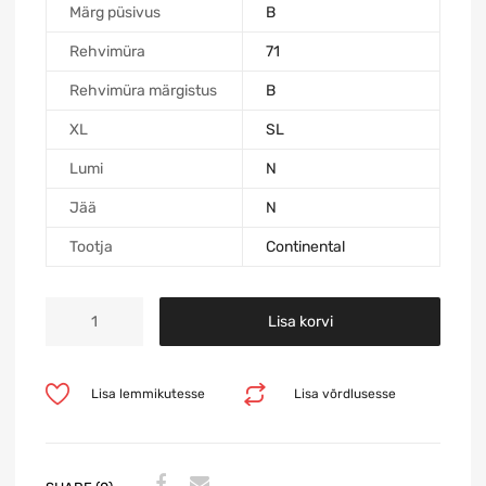
Märg püsivus
B
Rehvimüra
71
Rehvimüra märgistus
B
XL
SL
Lumi
N
Jää
N
Tootja
Continental
Lisa korvi
Lisa lemmikutesse
Lisa võrdlusesse