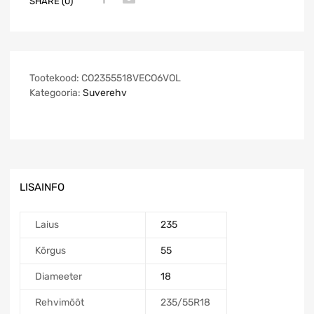
SHARE (0)
Tootekood:
CO2355518VECO6VOL
Kategooria:
Suverehv
LISAINFO
Laius
235
Kõrgus
55
Diameeter
18
Rehvimõõt
235/55R18