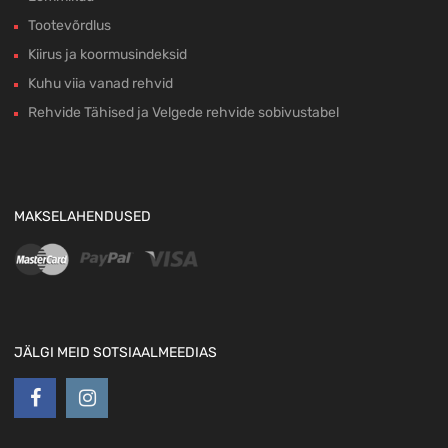
Tootevõrdlus
Kiirus ja koormusindeksid
Kuhu viia vanad rehvid
Rehvide Tähised ja Velgede rehvide sobivustabel
MAKSELAHENDUSED
JÄLGI MEID SOTSIAALMEEDIAS