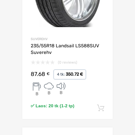
SUVEREHV
235/55R18 Landsail LS588SUV
Suverehv
(0 reviews)
87.68
€
350.72 €
4 tk:
B
B
B
✅ Laos: 20 tk (1-2 tp)
Lisa korv