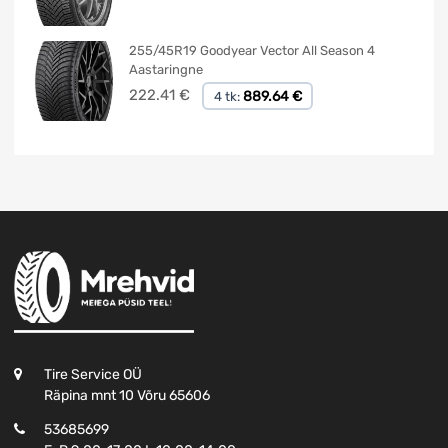
255/45R19 Goodyear Vector All Season 4
Aastaringne
222.41
€
889.64 €
4 tk:
Tire Service OÜ
Räpina mnt 10 Võru 65606
53685699