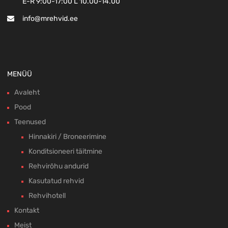
E-R 9:00-17:00 L 10.00-14.00
info@mrehvid.ee
MENÜÜ
Avaleht
Pood
Teenused
Hinnakiri / Broneerimine
Konditsioneeri täitmine
Rehvirõhu andurid
Kasutatud rehvid
Rehvihotell
Kontakt
Meist