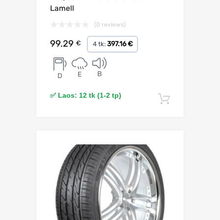
Lamell
(0 reviews)
99.29
€
397.16 €
4 tk:
B
E
D
✅ Laos: 12 tk (1-2 tp)
Lisa korv
Lisa võrdlusesse