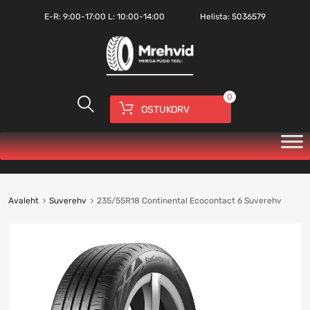
E-R:
9:00-17:00
L: 10:00-14:00
Helista:
5036579
0
OSTUKORV
Avaleht
Suverehv
235/55R18 Continental Ecocontact 6 Suverehv