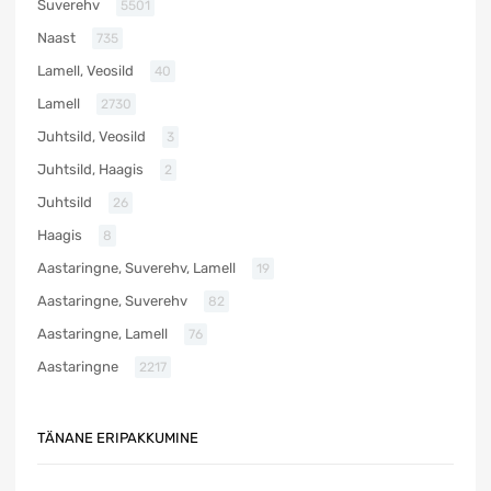
Suverehv
5501
Naast
735
Lamell, Veosild
40
Lamell
2730
Juhtsild, Veosild
3
Juhtsild, Haagis
2
Juhtsild
26
Haagis
8
Aastaringne, Suverehv, Lamell
19
Aastaringne, Suverehv
82
Aastaringne, Lamell
76
Aastaringne
2217
TÄNANE ERIPAKKUMINE