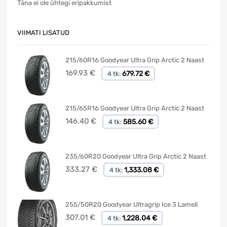
Täna ei ole ühtegi eripakkumist
VIIMATI LISATUD
215/60R16 Goodyear Ultra Grip Arctic 2 Naast
169.93
€
679.72 €
4 tk:
215/65R16 Goodyear Ultra Grip Arctic 2 Naast
146.40
€
585.60 €
4 tk:
235/60R20 Goodyear Ultra Grip Arctic 2 Naast
333.27
€
1,333.08 €
4 tk:
255/50R20 Goodyear Ultragrip Ice 3 Lamell
307.01
€
1,228.04 €
4 tk: