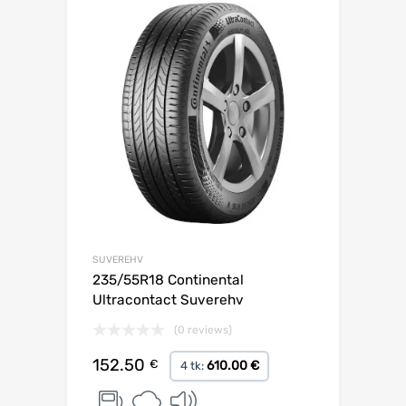
Lisa võrdlusesse
SUVEREHV
235/55R18 Continental
Ultracontact Suverehv
(0 reviews)
152.50
€
610.00 €
4 tk: