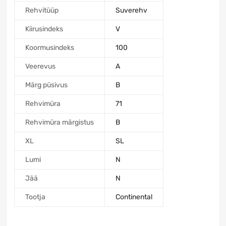
Rehvitüüp
Suverehv
Kiirusindeks
V
Koormusindeks
100
Veerevus
A
Märg püsivus
B
Rehvimüra
71
Rehvimüra märgistus
B
XL
SL
Lumi
N
Jää
N
Tootja
Continental