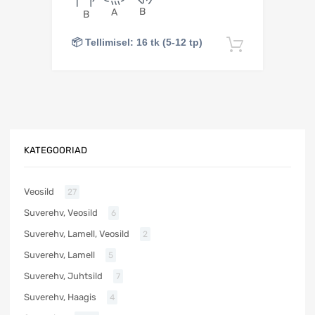
B
A
B
📦 Tellimisel: 16 tk (5-12 tp)
Lisa korv
KATEGOORIAD
Veosild
27
Suverehv, Veosild
6
Suverehv, Lamell, Veosild
2
Suverehv, Lamell
5
Suverehv, Juhtsild
7
Suverehv, Haagis
4