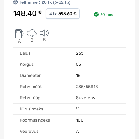
📦 Tellimisel: 20 tk (5-12 tp)
148.40
€
593.60 €
4 tk:
20 laos
B
B
A
Laius
235
Kõrgus
55
Diameeter
18
Rehvimõõt
235/55R18
Rehvitüüp
Suverehv
Kiirusindeks
V
Koormusindeks
100
Veerevus
A