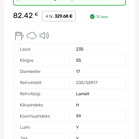
82.42
€
329.68 €
4 tk:
12 laos
Laius
235
Kõrgus
55
Diameeter
17
Rehvimõõt
235/55R17
Rehvitüüp
Lamell
Kiirusindeks
H
Koormusindeks
99
Lumi
Y
Jää
Y