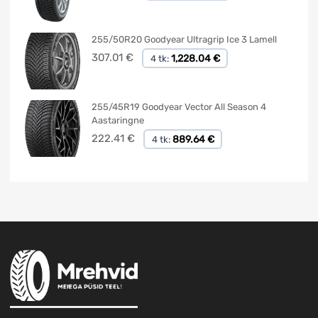
255/50R20 Goodyear Ultragrip Ice 3 Lamell
307.01
€
1,228.04 €
4 tk:
255/45R19 Goodyear Vector All Season 4
Aastaringne
222.41
€
889.64 €
4 tk: