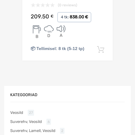
(0 reviews)
209.50
€
838.00 €
4 tk:
A
D
B
📦 Tellimisel: 8 tk (5-12 tp)
Lisa korv
KATEGOORIAD
Veosild
27
Suverehv, Veosild
6
Suverehv, Lamell, Veosild
2