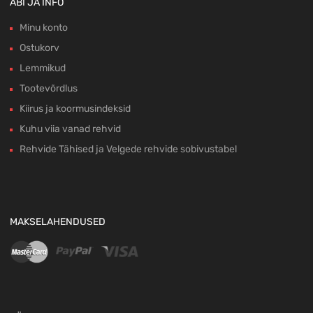
ABI JA INFO
Minu konto
Ostukorv
Lemmikud
Tootevõrdlus
Kiirus ja koormusindeksid
Kuhu viia vanad rehvid
Rehvide Tähised ja Velgede rehvide sobivustabel
MAKSELAHENDUSED