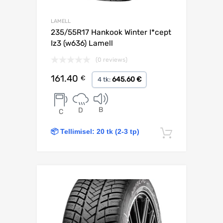
LAMELL
235/55R17 Hankook Winter I*cept
Iz3 (w636) Lamell
(0 reviews)
161.40
€
645.60 €
4 tk:
B
D
C
📦 Tellimisel: 20 tk (2-3 tp)
Lisa korv
Lisa võrdlusesse