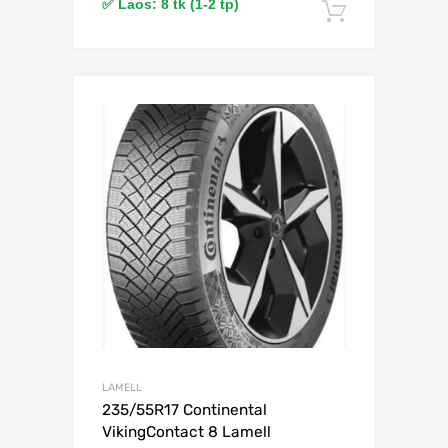
✅ Laos: 8 tk (1-2 tp)
Lisa korv
Lisa võrdlusesse
LAMELL
235/55R17 Continental
VikingContact 8 Lamell