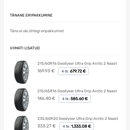
TÄNANE ERIPAKKUMINE
Täna ei ole ühtegi eripakkumist
VIIMATI LISATUD
215/60R16 Goodyear Ultra Grip Arctic 2 Naast
169.93
€
679.72 €
4 tk:
215/65R16 Goodyear Ultra Grip Arctic 2 Naast
146.40
€
585.60 €
4 tk:
235/60R20 Goodyear Ultra Grip Arctic 2 Naast
333.27
€
1,333.08 €
4 tk: