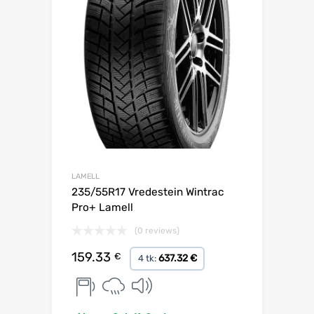
LAMELL
235/55R17 Vredestein Wintrac
Pro+ Lamell
(0 reviews)
159.33
€
637.32 €
4 tk: