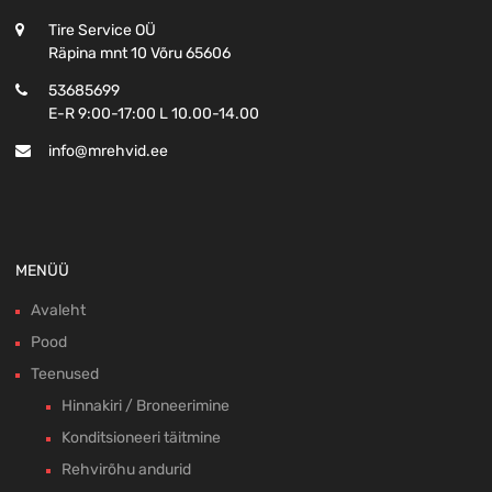
Tire Service OÜ
Räpina mnt 10 Võru 65606
53685699
E-R 9:00-17:00 L 10.00-14.00
info@mrehvid.ee
MENÜÜ
Avaleht
Pood
Teenused
Hinnakiri / Broneerimine
Konditsioneeri täitmine
Rehvirõhu andurid