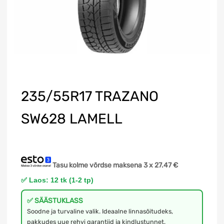
235/55R17 TRAZANO
SW628 LAMELL
Tasu kolme võrdse maksena 3 x
27.47
€
✅ Laos: 12 tk (1-2 tp)
✅ SÄÄSTUKLASS
Soodne ja turvaline valik. Ideaalne linnasõitudeks,
pakkudes uue rehvi garantiid ja kindlustunnet.