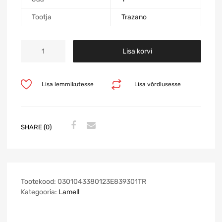
Tootja
Trazano
Lisa korvi
Lisa lemmikutesse
Lisa võrdlusesse
SHARE (0)
Tootekood:
0301043380123E839301TR
Kategooria:
Lamell