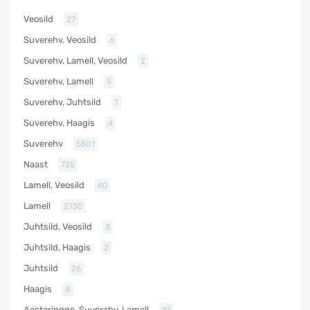
Veosild
27
Suverehv, Veosild
6
Suverehv, Lamell, Veosild
2
Suverehv, Lamell
5
Suverehv, Juhtsild
7
Suverehv, Haagis
4
Suverehv
5501
Naast
735
Lamell, Veosild
40
Lamell
2730
Juhtsild, Veosild
3
Juhtsild, Haagis
2
Juhtsild
26
Haagis
8
Aastaringne, Suverehv, Lamell
19