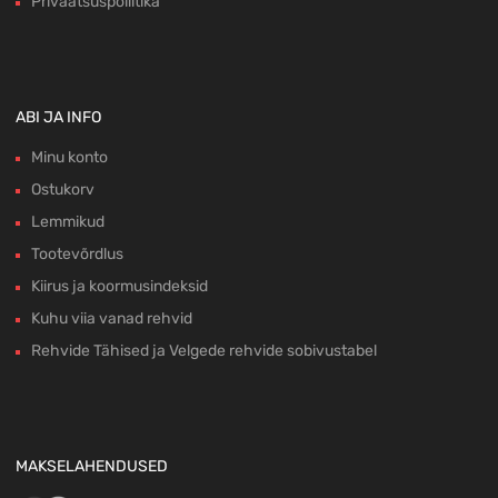
Privaatsuspoliitika
ABI JA INFO
Minu konto
Ostukorv
Lemmikud
Tootevõrdlus
Kiirus ja koormusindeksid
Kuhu viia vanad rehvid
Rehvide Tähised ja Velgede rehvide sobivustabel
MAKSELAHENDUSED