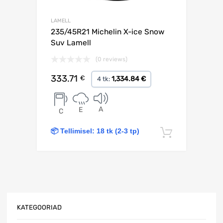
LAMELL
235/45R21 Michelin X-ice Snow
Suv Lamell
(0 reviews)
333.71
€
1,334.84 €
4 tk:
A
E
C
📦 Tellimisel: 18 tk (2-3 tp)
Lisa korv
KATEGOORIAD