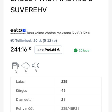
SUVEREHV
Tasu kolme võrdse maksena 3 x
80.39
€
📦 Tellimisel: 20 tk (5-12 tp)
241.16
€
964.64 €
4 tk:
20 laos
B
A
C
Laius
235
Kõrgus
45
Diameeter
21
Rehvimõõt
235/45R21