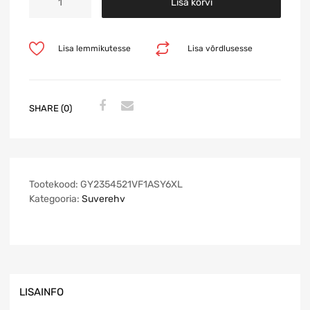
Lisa korvi
Lisa lemmikutesse
Lisa võrdlusesse
SHARE (0)
Tootekood:
GY2354521VF1ASY6XL
Kategooria:
Suverehv
LISAINFO