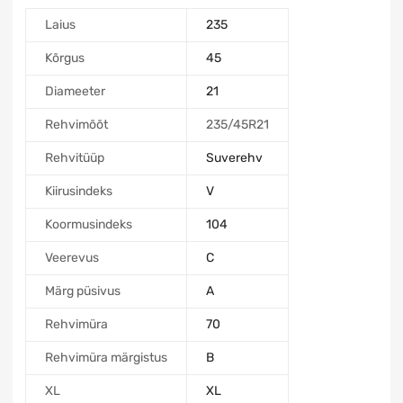
Laius
235
Kõrgus
45
Diameeter
21
Rehvimõõt
235/45R21
Rehvitüüp
Suverehv
Kiirusindeks
V
Koormusindeks
104
Veerevus
C
Märg püsivus
A
Rehvimüra
70
Rehvimüra märgistus
B
XL
XL