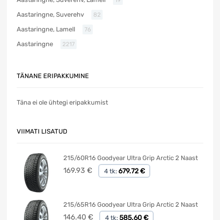
Aastaringne, Suverehv
82
Aastaringne, Lamell
76
Aastaringne
2217
TÄNANE ERIPAKKUMINE
Täna ei ole ühtegi eripakkumist
VIIMATI LISATUD
215/60R16 Goodyear Ultra Grip Arctic 2 Naast
169.93
€
679.72 €
4 tk:
215/65R16 Goodyear Ultra Grip Arctic 2 Naast
146.40
€
585.60 €
4 tk: