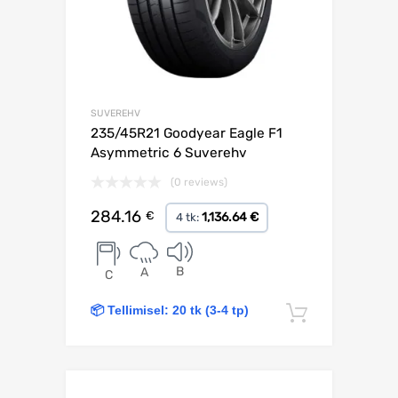
SUVEREHV
235/45R21 Goodyear Eagle F1
Asymmetric 6 Suverehv
(0 reviews)
284.16
€
1,136.64 €
4 tk:
B
A
C
📦 Tellimisel: 20 tk (3-4 tp)
Lisa korv