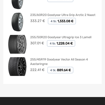
235/60R20 Goodyear Ultra Grip Arctic 2 Naast
333.27
€
1,333.08 €
4 tk:
255/50R20 Goodyear Ultragrip Ice 3 Lamell
307.01
€
1,228.04 €
4 tk:
255/45R19 Goodyear Vector All Season 4
Aastaringne
222.41
€
889.64 €
4 tk: