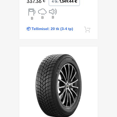
337.36
€
1,349.44 €
4 tk:
B
B
B
📦 Tellimisel: 20 tk (3-4 tp)
Lisa korv
Lisa võrdlusesse