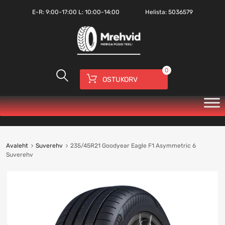
E-R:
9:00-17:00
L: 10:00-14:00
Helista:
5036579
0
OSTUKORV
Avaleht
Suverehv
235/45R21 Goodyear Eagle F1 Asymmetric 6
Suverehv