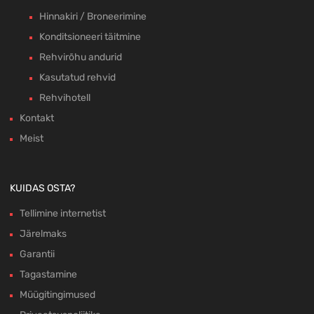
Hinnakiri / Broneerimine
Konditsioneeri täitmine
Rehvirõhu andurid
Kasutatud rehvid
Rehvihotell
Kontakt
Meist
KUIDAS OSTA?
Tellimine internetist
Järelmaks
Garantii
Tagastamine
Müügitingimused