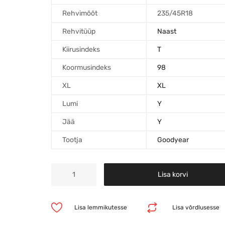
Rehvimõõt
235/45R18
Rehvitüüp
Naast
Kiirusindeks
T
Koormusindeks
98
XL
XL
Lumi
Y
Jää
Y
Tootja
Goodyear
Lisa korvi
Lisa lemmikutesse
Lisa võrdlusesse