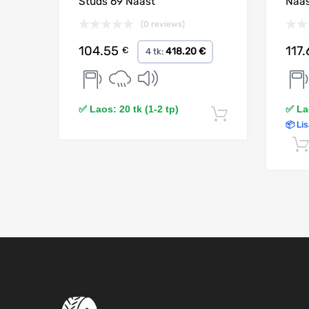
Studs 69 Naast
Naa
(0 reviews)
104.55
117
€
418.20 €
4 tk:
✅ Laos: 20 tk (1-2 tp)
✅ Lao
Lisa korvi
📦 Lis