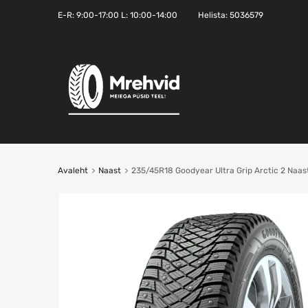
E-R:
9:00-17:00
L: 10:00-14:00
Helista:
5036579
Avaleht
Naast
235/45R18 Goodyear Ultra Grip Arctic 2 Naas