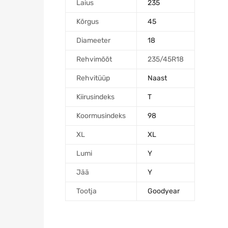
Laius
235
Kõrgus
45
Diameeter
18
Rehvimõõt
235/45R18
Rehvitüüp
Naast
Kiirusindeks
T
Koormusindeks
98
XL
XL
Lumi
Y
Jää
Y
Tootja
Goodyear