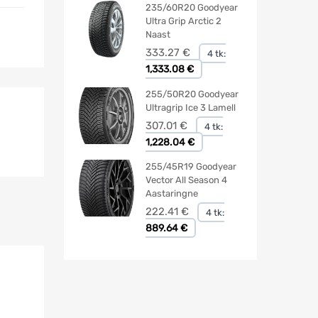
235/60R20 Goodyear
Ultra Grip Arctic 2
Naast
333.27
€
4 tk:
1,333.08 €
255/50R20 Goodyear
Ultragrip Ice 3 Lamell
307.01
€
4 tk:
1,228.04 €
255/45R19 Goodyear
Vector All Season 4
Aastaringne
222.41
€
4 tk:
889.64 €