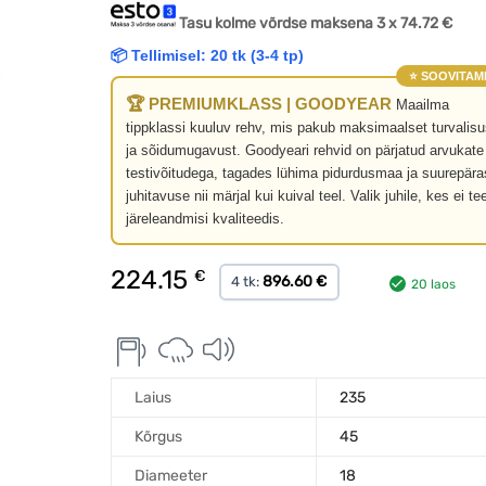
Tasu kolme võrdse maksena 3 x
74.72
€
📦 Tellimisel: 20 tk (3-4 tp)
⭐ SOOVITAM
🏆 PREMIUMKLASS | GOODYEAR
Maailma
tippklassi kuuluv rehv, mis pakub maksimaalset turvalisu
ja sõidumugavust. Goodyeari rehvid on pärjatud arvukate
testivõitudega, tagades lühima pidurdusmaa ja suurepära
juhitavuse nii märjal kui kuival teel. Valik juhile, kes ei te
järeleandmisi kvaliteedis.
224.15
€
896.60 €
4 tk:
20 laos
Laius
235
Kõrgus
45
Diameeter
18