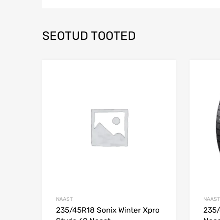
SEOTUD TOOTED
Lisa võrdlusesse
NAAST
NAAST
235/45R18 Sonix Winter Xpro
235/