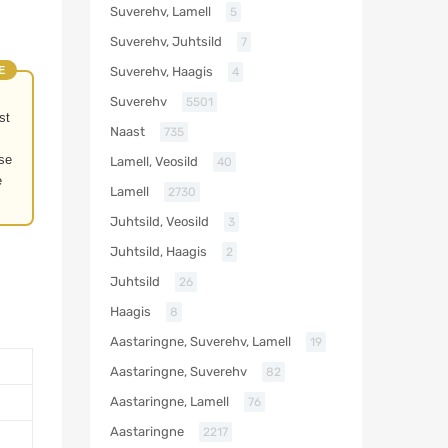
Suverehv, Lamell
5
Suverehv, Juhtsild
7
E
Suverehv, Haagis
4
Suverehv
5501
st
Naast
735
se
Lamell, Veosild
40
e
Lamell
2730
Juhtsild, Veosild
3
Juhtsild, Haagis
2
Juhtsild
26
Haagis
8
Aastaringne, Suverehv, Lamell
19
Aastaringne, Suverehv
82
Aastaringne, Lamell
76
Aastaringne
2217