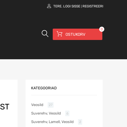
TERE.
LOGI SISSE
REGISTREERI
|
0
OSTUKORV
KATEGOORIAD
AST
Veosild
27
Suverehv, Veosild
6
Suverehv, Lamell, Veosild
2