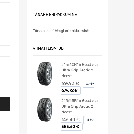
TÄNANE ERIPAKKUMINE
Täna ei ole ühtegi eripakkumist
VIIMATI LISATUD
215/60R16 Goodyear
Ultra Grip Arctic 2
Naast
169.93
€
4 tk:
679.72 €
215/65R16 Goodyear
Ultra Grip Arctic 2
Naast
146.40
€
4 tk:
585.60 €