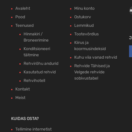
Avaleht
Minu konto
Pood
Ostukorv
Teenused
Lemmikud
Hinnakiri /
Tootevõrdlus
J
Broneerimine
Kiirus ja
Konditsioneeri
koormusindeksid
täitmine
Kuhu viia vanad rehvid
Rehvirõhu andurid
Rehvide Tähised ja
Kasutatud rehvid
Velgede rehvide
sobivustabel
Rehvihotell
Kontakt
Meist
KUIDAS OSTA?
Tellimine internetist