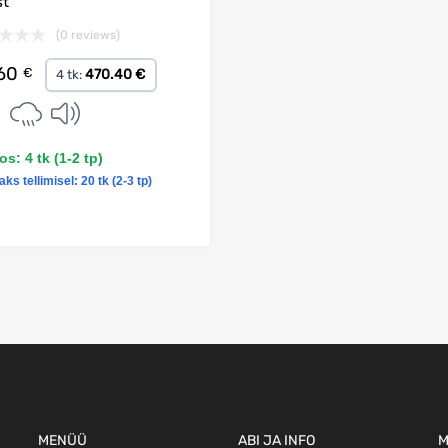
st
(0 reviews)
.60
€
470.40 €
4 tk:
s: 4 tk (1-2 tp)
aks tellimisel: 20 tk (2-3 tp)
Lisa korvi
MENÜÜ
ABI JA INFO
M