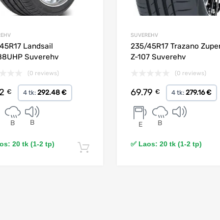
REHV
SUVEREHV
45R17 Landsail
235/45R17 Trazano Zupe
88UHP Suverehv
Z-107 Suverehv
(0 reviews)
(0 reviews)
12
69.79
€
€
292.48 €
279.16 €
4 tk:
4 tk:
B
B
B
E
s: 20 tk (1-2 tp)
✅ Laos: 20 tk (1-2 tp)
Lisa korvi