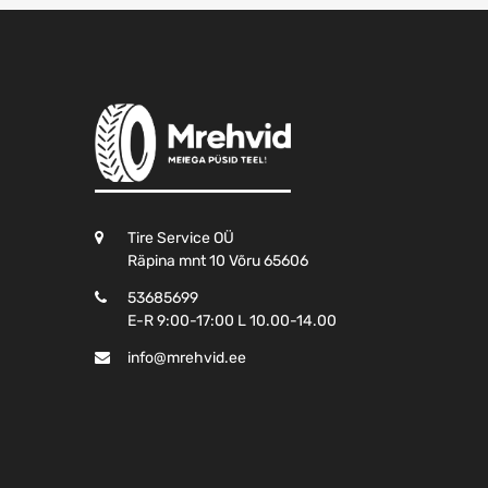
Tire Service OÜ
Räpina mnt 10 Võru 65606
53685699
E-R 9:00-17:00 L 10.00-14.00
info@mrehvid.ee