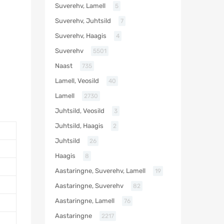
Suverehv, Lamell
5
Suverehv, Juhtsild
7
Suverehv, Haagis
4
Suverehv
5501
Naast
735
Lamell, Veosild
40
Lamell
2730
Juhtsild, Veosild
3
Juhtsild, Haagis
2
Juhtsild
26
Haagis
8
Aastaringne, Suverehv, Lamell
19
Aastaringne, Suverehv
82
Aastaringne, Lamell
76
Aastaringne
2217