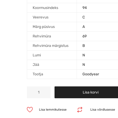
Koormusindeks
94
Veerevus
C
Märg püsivus
A
Rehvimüra
69
Rehvimüra märgistus
B
Lumi
N
Jää
N
Tootja
Goodyear
Lisa korvi
Lisa lemmikutesse
Lisa võrdlusesse