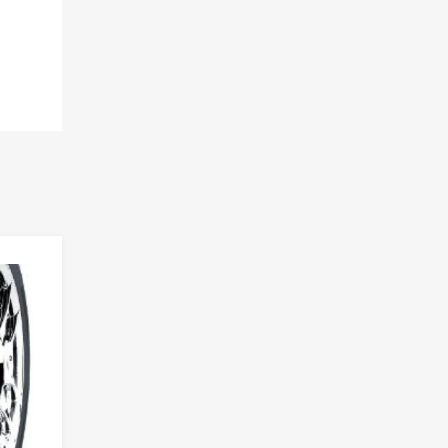
Lisa võrdlusesse