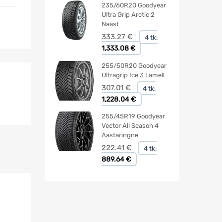
235/60R20 Goodyear
Ultra Grip Arctic 2
Naast
333.27
€
4 tk:
1,333.08 €
255/50R20 Goodyear
Ultragrip Ice 3 Lamell
307.01
€
4 tk:
1,228.04 €
255/45R19 Goodyear
Vector All Season 4
Aastaringne
222.41
€
4 tk:
889.64 €