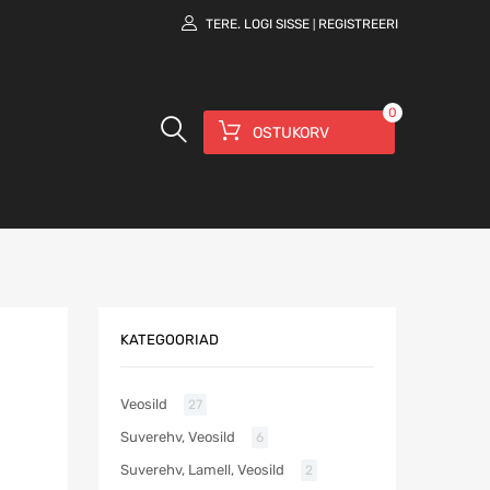
TERE.
LOGI SISSE
REGISTREERI
|
0
OSTUKORV
KATEGOORIAD
Veosild
27
Suverehv, Veosild
6
Suverehv, Lamell, Veosild
2