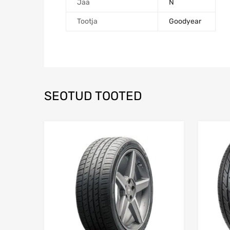
Jää
N
Tootja
Goodyear
SEOTUD TOOTED
Lisa võrdlusesse