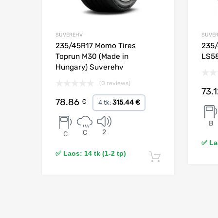
SUVEREHV
SUVE
235/45R17 Momo Tires
235/
Toprun M30 (Made in
LS5
Hungary) Suverehv
(0 reviews)
73.
78.86
€
315.44 €
4 tk:
B
2
C
C
✅ Lao
✅ Laos: 14 tk (1-2 tp)
Lisa korvi