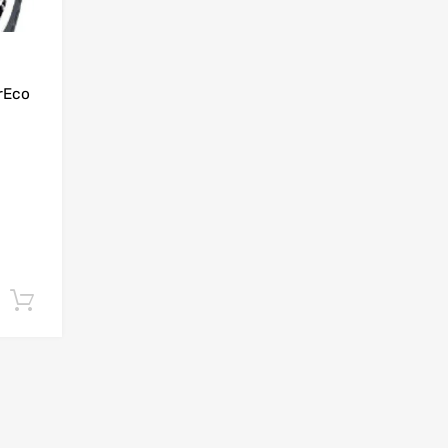
rEco
Lisa korvi