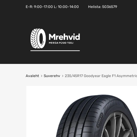
E-R:
9:00-17:00
L: 10:00-14:00
Helista:
5036579
Avaleht
Suverehv
235/45R17 Goodyear Eagle F1 Asymmetri