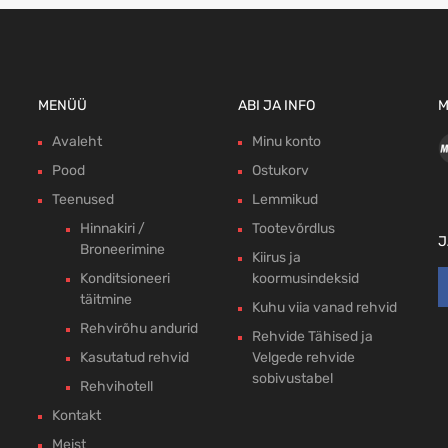
MENÜÜ
ABI JA INFO
M
Avaleht
Minu konto
Pood
Ostukorv
Teenused
Lemmikud
Hinnakiri /
Tootevõrdlus
J
Broneerimine
Kiirus ja
Konditsioneeri
koormusindeksid
täitmine
Kuhu viia vanad rehvid
Rehvirõhu andurid
Rehvide Tähised ja
Kasutatud rehvid
Velgede rehvide
sobivustabel
Rehvihotell
Kontakt
Meist