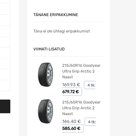
TÄNANE ERIPAKKUMINE
Täna ei ole ühtegi eripakkumist
VIIMATI LISATUD
215/60R16 Goodyear
Ultra Grip Arctic 2
Naast
169.93
€
4 tk:
679.72 €
215/65R16 Goodyear
Ultra Grip Arctic 2
Naast
146.40
€
4 tk:
585.60 €