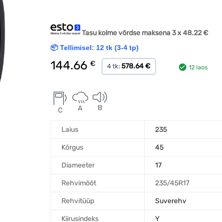
Tasu kolme võrdse maksena 3 x
48.22
€
📦 Tellimisel: 12 tk (3-4 tp)
144.66
€
578.64 €
4 tk:
12 laos
B
A
C
Laius
235
Kõrgus
45
Diameeter
17
Rehvimõõt
235/45R17
Rehvitüüp
Suverehv
Kiirusindeks
Y