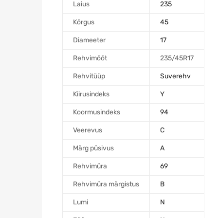
Laius
235
Kõrgus
45
Diameeter
17
Rehvimõõt
235/45R17
Rehvitüüp
Suverehv
Kiirusindeks
Y
Koormusindeks
94
Veerevus
C
Märg püsivus
A
Rehvimüra
69
Rehvimüra märgistus
B
Lumi
N