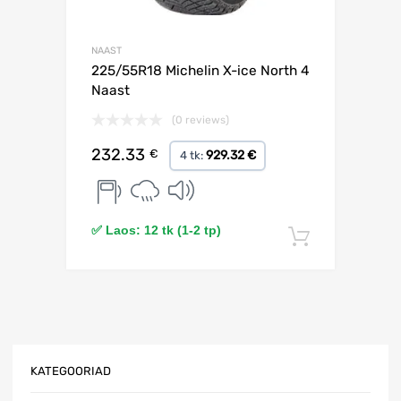
NAAST
225/55R18 Michelin X-ice North 4
Naast
(0 reviews)
232.33
€
929.32 €
4 tk:
✅ Laos: 12 tk (1-2 tp)
Lisa korv
KATEGOORIAD