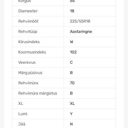
Kõrgus
55
Diameeter
18
Rehvimõõt
225/55R18
Rehvitüüp
Aastaringne
Kiirusindeks
W
Koormusindeks
102
Veerevus
C
Märg püsivus
B
Rehvimüra
70
Rehvimüra märgistus
B
XL
XL
Lumi
Y
Jää
N