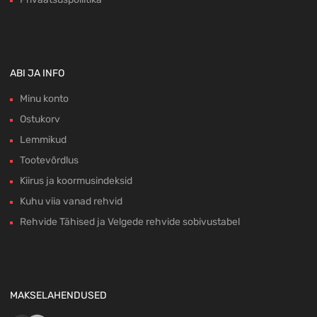
ABI JA INFO
Minu konto
Ostukorv
Lemmikud
Tootevõrdlus
Kiirus ja koormusindeksid
Kuhu viia vanad rehvid
Rehvide Tähised ja Velgede rehvide sobivustabel
MAKSELAHENDUSED