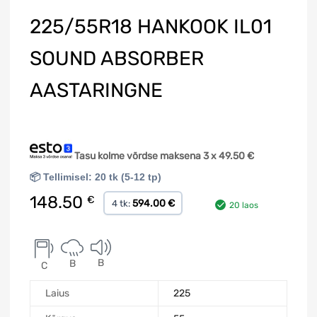
225/55R18 HANKOOK IL01
SOUND ABSORBER
AASTARINGNE
Tasu kolme võrdse maksena 3 x
49.50
€
📦 Tellimisel: 20 tk (5-12 tp)
148.50
€
594.00 €
4 tk:
20 laos
B
B
C
Laius
225