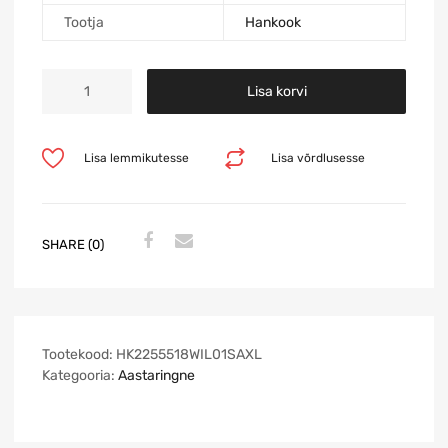
Tootja
Hankook
Lisa korvi
Lisa lemmikutesse
Lisa võrdlusesse
SHARE (0)
Tootekood:
HK2255518WIL01SAXL
Kategooria:
Aastaringne