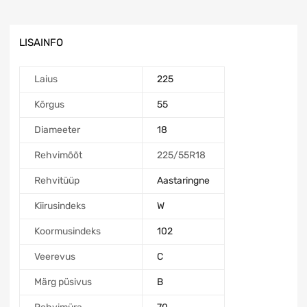
LISAINFO
Laius
225
Kõrgus
55
Diameeter
18
Rehvimõõt
225/55R18
Rehvitüüp
Aastaringne
Kiirusindeks
W
Koormusindeks
102
Veerevus
C
Märg püsivus
B