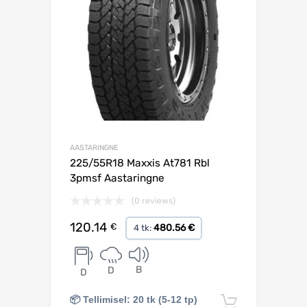
AASTARINGNE
225/55R18 Maxxis At781 Rbl
3pmsf Aastaringne
(0 reviews)
120.14
€
480.56 €
4 tk:
B
D
D
📦 Tellimisel: 20 tk (5-12 tp)
Lisa korv