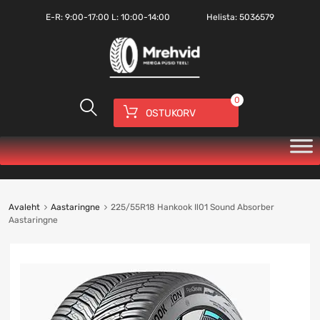
E-R:
9:00-17:00
L: 10:00-14:00
Helista:
5036579
0
OSTUKORV
Avaleht
Aastaringne
225/55R18 Hankook Il01 Sound Absorber
Aastaringne