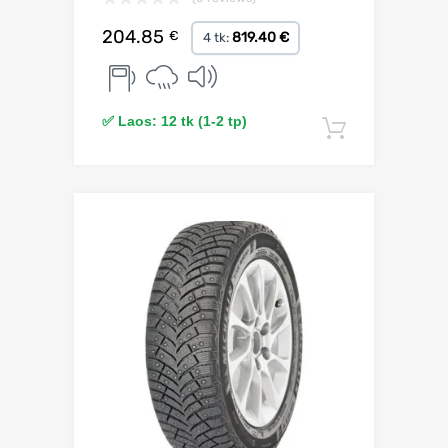
204.85
€
819.40 €
4 tk:
✅ Laos: 12 tk (1-2 tp)
Lisa korv
Lisa võrdlusesse