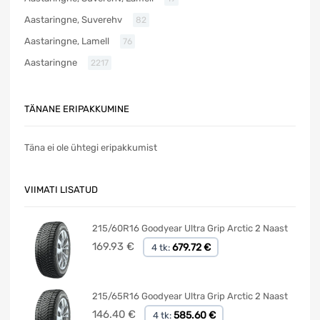
Aastaringne, Suverehv
82
Aastaringne, Lamell
76
Aastaringne
2217
TÄNANE ERIPAKKUMINE
Täna ei ole ühtegi eripakkumist
VIIMATI LISATUD
215/60R16 Goodyear Ultra Grip Arctic 2 Naast
169.93
€
679.72 €
4 tk:
215/65R16 Goodyear Ultra Grip Arctic 2 Naast
146.40
€
585.60 €
4 tk: