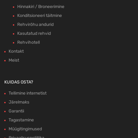
Hinnakiri / Broneerimine
Konditsioneeri täitmine
Rehvirõhu andurid
Kasutatud rehvid
Rehvihotell
Kontakt
Meist
KUIDAS OSTA?
Tellimine internetist
Järelmaks
Garantii
Tagastamine
Müügitingimused
Privaatsuspoliitika