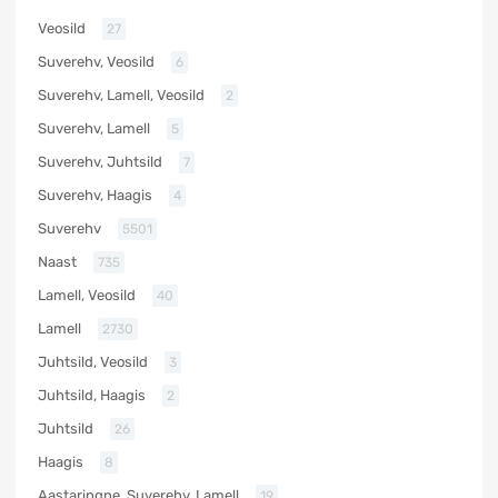
Veosild
27
Suverehv, Veosild
6
Suverehv, Lamell, Veosild
2
Suverehv, Lamell
5
Suverehv, Juhtsild
7
Suverehv, Haagis
4
Suverehv
5501
Naast
735
Lamell, Veosild
40
Lamell
2730
Juhtsild, Veosild
3
Juhtsild, Haagis
2
Juhtsild
26
Haagis
8
Aastaringne, Suverehv, Lamell
19