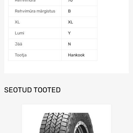
Rehvimüra
70
Rehvimüra märgistus
B
XL
XL
Lumi
Y
Jää
N
Tootja
Hankook
SEOTUD TOOTED
Lisa võrdlusesse