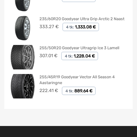
235/60R20 Goodyear Ultra Grip Arctic 2 Naast
333.27
€
1,333.08 €
4 tk:
255/50R20 Goodyear Ultragrip Ice 3 Lamell
307.01
€
1,228.04 €
4 tk:
255/45R19 Goodyear Vector All Season 4
Aastaringne
222.41
€
889.64 €
4 tk: