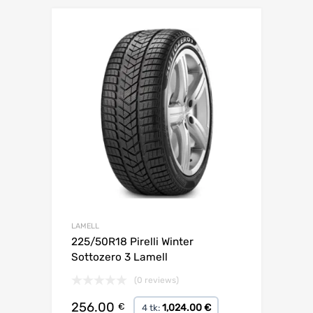
Lisa võrdlusesse
LAMELL
225/50R18 Pirelli Winter
Sottozero 3 Lamell
(0 reviews)
256.00
€
1,024.00 €
4 tk: