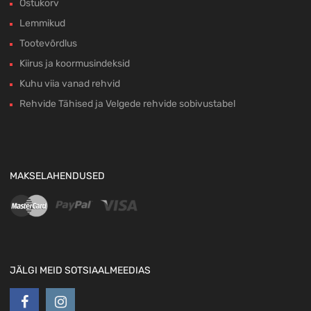
Ostukorv
Lemmikud
Tootevõrdlus
Kiirus ja koormusindeksid
Kuhu viia vanad rehvid
Rehvide Tähised ja Velgede rehvide sobivustabel
MAKSELAHENDUSED
JÄLGI MEID SOTSIAALMEEDIAS