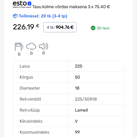
Tasu kolme võrdse maksena 3 x
75.40
€
📦 Tellimisel: 20 tk (3-4 tp)
226.19
€
904.76 €
4 tk:
20 laos
B
B
B
Laius
225
Kõrgus
50
Diameeter
18
Rehvimõõt
225/50R18
Rehvitüüp
Lamell
Kiirusindeks
V
Koormusindeks
99