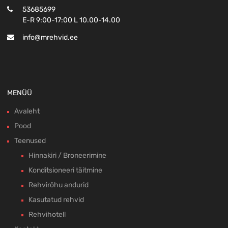
53685699
E-R 9:00-17:00 L 10.00-14.00
info@mrehvid.ee
MENÜÜ
Avaleht
Pood
Teenused
Hinnakiri / Broneerimine
Konditsioneeri täitmine
Rehvirõhu andurid
Kasutatud rehvid
Rehvihotell