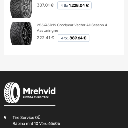
307.01
€
1,228.04 €
4 tk:
255/45R19 Goodyear Vector All Season 4
Aastaringne
222.41
€
889.64 €
4 tk:
Tire Service OÜ
Räpina mnt 10 Võru 65606