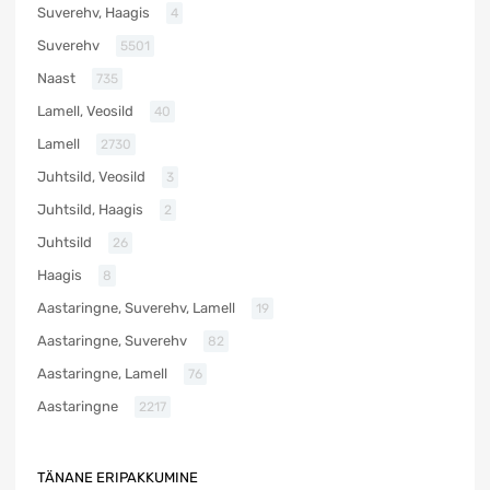
Suverehv, Haagis
4
Suverehv
5501
Naast
735
Lamell, Veosild
40
Lamell
2730
Juhtsild, Veosild
3
Juhtsild, Haagis
2
Juhtsild
26
Haagis
8
Aastaringne, Suverehv, Lamell
19
Aastaringne, Suverehv
82
Aastaringne, Lamell
76
Aastaringne
2217
TÄNANE ERIPAKKUMINE