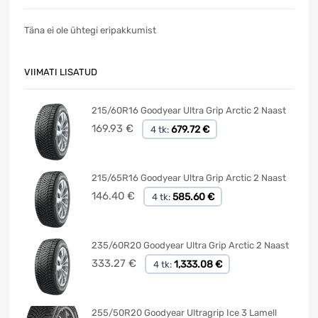
Täna ei ole ühtegi eripakkumist
VIIMATI LISATUD
215/60R16 Goodyear Ultra Grip Arctic 2 Naast
169.93
€
679.72 €
4 tk:
215/65R16 Goodyear Ultra Grip Arctic 2 Naast
146.40
€
585.60 €
4 tk:
235/60R20 Goodyear Ultra Grip Arctic 2 Naast
333.27
€
1,333.08 €
4 tk:
255/50R20 Goodyear Ultragrip Ice 3 Lamell