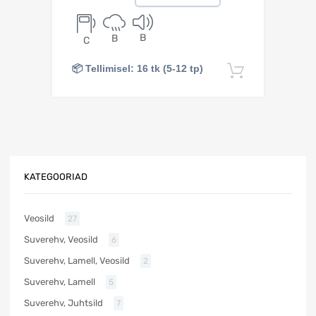
B
B
C
📦 Tellimisel: 16 tk (5-12 tp)
Lisa korv
KATEGOORIAD
Veosild
27
Suverehv, Veosild
6
Suverehv, Lamell, Veosild
2
Suverehv, Lamell
5
Suverehv, Juhtsild
7