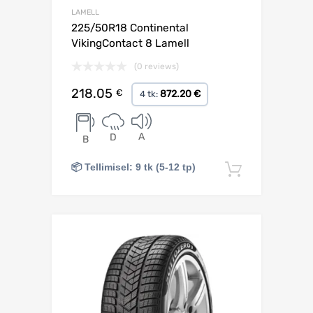
LAMELL
225/50R18 Continental
VikingContact 8 Lamell
(0 reviews)
218.05
€
872.20 €
4 tk:
A
D
B
📦 Tellimisel: 9 tk (5-12 tp)
Lisa korv
Lisa võrdlusesse