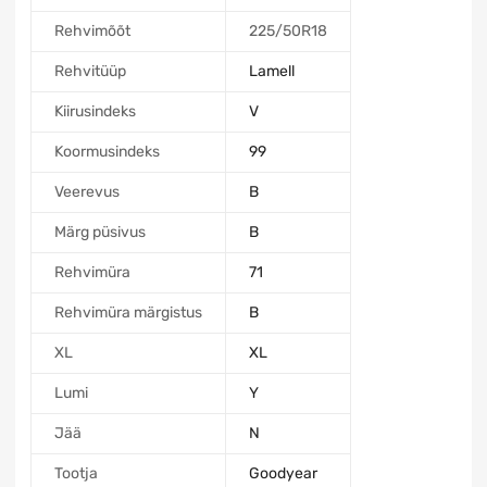
Rehvimõõt
225/50R18
Rehvitüüp
Lamell
Kiirusindeks
V
Koormusindeks
99
Veerevus
B
Märg püsivus
B
Rehvimüra
71
Rehvimüra märgistus
B
XL
XL
Lumi
Y
Jää
N
Tootja
Goodyear