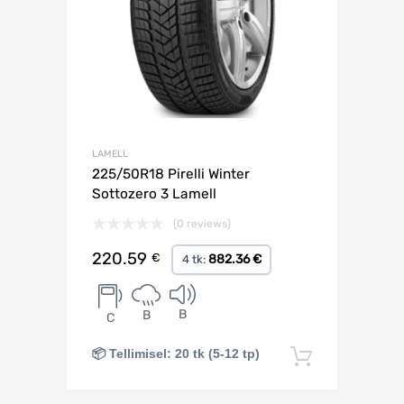
LAMELL
225/50R18 Pirelli Winter
Sottozero 3 Lamell
(0 reviews)
220.59
€
882.36 €
4 tk:
B
B
C
📦 Tellimisel: 20 tk (5-12 tp)
Lisa korv