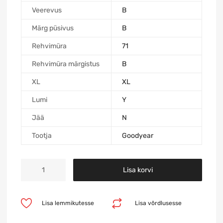
Veerevus
B
Märg püsivus
B
Rehvimüra
71
Rehvimüra märgistus
B
XL
XL
Lumi
Y
Jää
N
Tootja
Goodyear
Lisa korvi
Lisa lemmikutesse
Lisa võrdlusesse