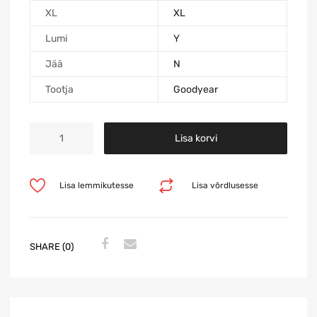
XL
XL
Lumi
Y
Jää
N
Tootja
Goodyear
Lisa korvi
Lisa lemmikutesse
Lisa võrdlusesse
SHARE (0)