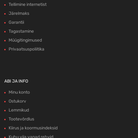
Tellimine internetist
Järelmaks
Garantii
Tagastamine
Müügitingimused
Privaatsuspoliitika
ABI JA INFO
Minu konto
Ostukorv
Lemmikud
Tootevõrdlus
Kiirus ja koormusindeksid
Kuhu viia vanad rehvid