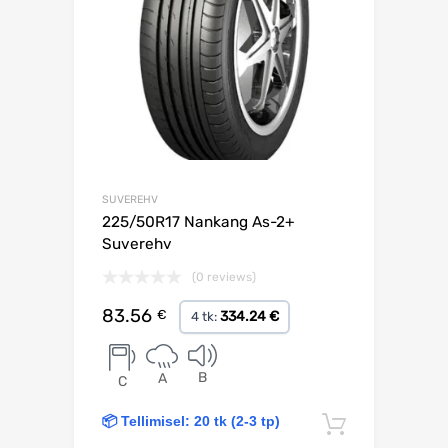
SUVEREHV
225/50R17 Nankang As-2+
Suverehv
(0 reviews)
83.56
€
334.24 €
4 tk:
B
A
C
📦 Tellimisel: 20 tk (2-3 tp)
Lisa korv