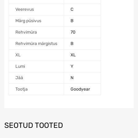
Veerevus
C
Märg püsivus
B
Rehvimüra
70
Rehvimüra märgistus
B
XL
XL
Lumi
Y
Jää
N
Tootja
Goodyear
SEOTUD TOOTED