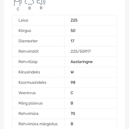
B
B
C
Laius
225
Kõrgus
50
Diameeter
17
Rehvimõõt
225/50R17
Rehvitüüp
Aastaringne
Kiirusindeks
W
Koormusindeks
98
Veerevus
C
Märg püsivus
B
Rehvimüra
70
Rehvimüra märgistus
B