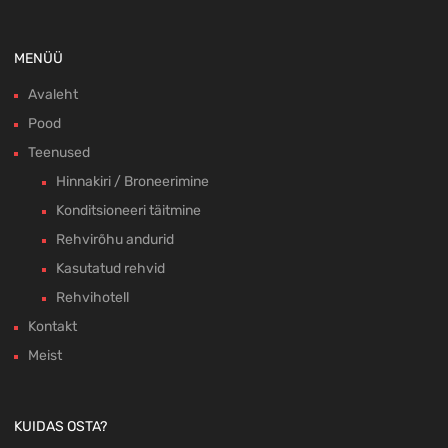
MENÜÜ
Avaleht
Pood
Teenused
Hinnakiri / Broneerimine
Konditsioneeri täitmine
Rehvirõhu andurid
Kasutatud rehvid
Rehvihotell
Kontakt
Meist
KUIDAS OSTA?