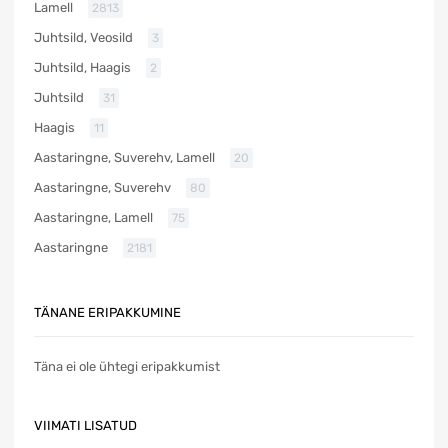
Lamell
2813
Juhtsild, Veosild
3
Juhtsild, Haagis
2
Juhtsild
31
Haagis
11
Aastaringne, Suverehv, Lamell
20
Aastaringne, Suverehv
80
Aastaringne, Lamell
75
Aastaringne
2181
TÄNANE ERIPAKKUMINE
Täna ei ole ühtegi eripakkumist
VIIMATI LISATUD