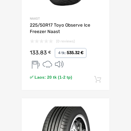
NAAST
225/50R17 Toyo Observe Ice
Freezer Naast
(0 reviews)
133.83
€
535.32 €
4 tk:
✅ Laos: 20 tk (1-2 tp)
Lisa korv
Lisa võrdlusesse