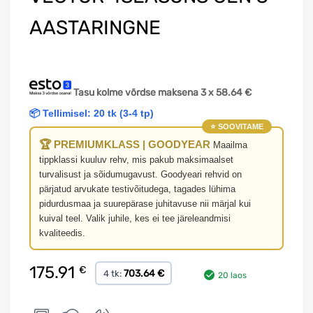
AASTARINGNE
Tasu kolme võrdse maksena 3 x
58.64
€
📦 Tellimisel: 20 tk (3-4 tp)
⭐ SOOVITAME
🏆 PREMIUMKLASS | GOODYEAR
Maailma
tippklassi kuuluv rehv, mis pakub maksimaalset
turvalisust ja sõidumugavust. Goodyeari rehvid on
pärjatud arvukate testivõitudega, tagades lühima
pidurdusmaa ja suurepärase juhitavuse nii märjal kui
kuival teel. Valik juhile, kes ei tee järeleandmisi
kvaliteedis.
175.91
€
703.64 €
4 tk:
20 laos