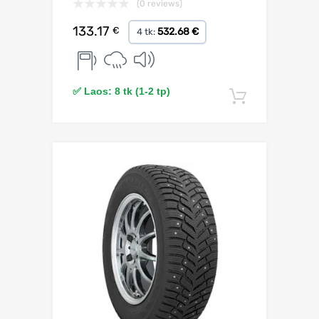
(0 reviews)
133.17
€
532.68 €
4 tk:
✅ Laos: 8 tk (1-2 tp)
Lisa korv
Lisa võrdlusesse