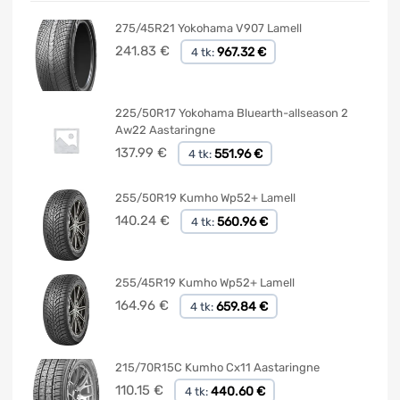
275/45R21 Yokohama V907 Lamell
241.83
€
967.32 €
4 tk:
225/50R17 Yokohama Bluearth-allseason 2
Aw22 Aastaringne
137.99
€
551.96 €
4 tk:
255/50R19 Kumho Wp52+ Lamell
140.24
€
560.96 €
4 tk:
255/45R19 Kumho Wp52+ Lamell
164.96
€
659.84 €
4 tk:
215/70R15C Kumho Cx11 Aastaringne
110.15
€
440.60 €
4 tk: