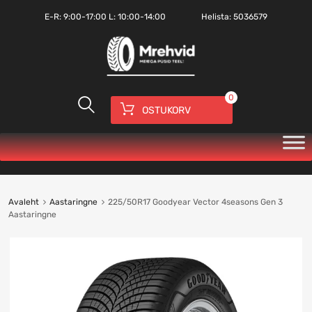
E-R:
9:00-17:00
L: 10:00-14:00
Helista:
5036579
0
OSTUKORV
Avaleht
Aastaringne
225/50R17 Goodyear Vector 4seasons Gen 3
Aastaringne