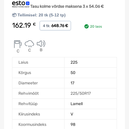
Tasu kolme võrdse maksena 3 x
54.06
€
📦 Tellimisel: 20 tk (5-12 tp)
162.19
€
648.76 €
4 tk:
20 laos
B
C
C
Laius
225
Kõrgus
50
Diameeter
17
Rehvimõõt
225/50R17
Rehvitüüp
Lamell
Kiirusindeks
V
Koormusindeks
98