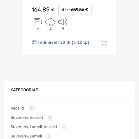
164.89
€
659.56 €
4 tk:
B
A
C
📦 Tellimisel: 20 tk (5-12 tp)
Lisa korv
KATEGOORIAD
Veosild
27
Suverehv, Veosild
6
Suverehv, Lamell, Veosild
2
Suverehv, Lamell
5