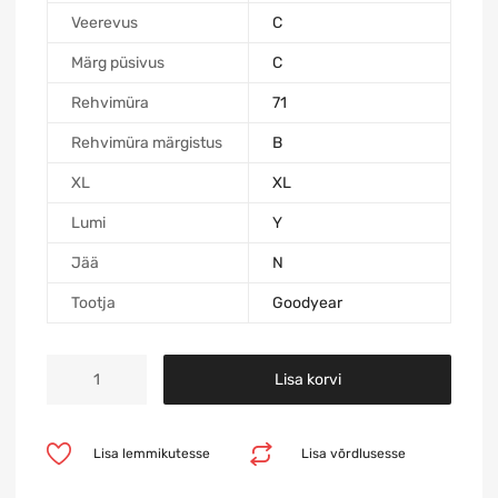
Veerevus
C
Märg püsivus
C
Rehvimüra
71
Rehvimüra märgistus
B
XL
XL
Lumi
Y
Jää
N
Tootja
Goodyear
Lisa korvi
Lisa lemmikutesse
Lisa võrdlusesse