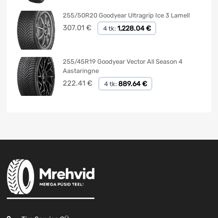
255/50R20 Goodyear Ultragrip Ice 3 Lamell
307.01
€
1,228.04 €
4 tk:
255/45R19 Goodyear Vector All Season 4
Aastaringne
222.41
€
889.64 €
4 tk: