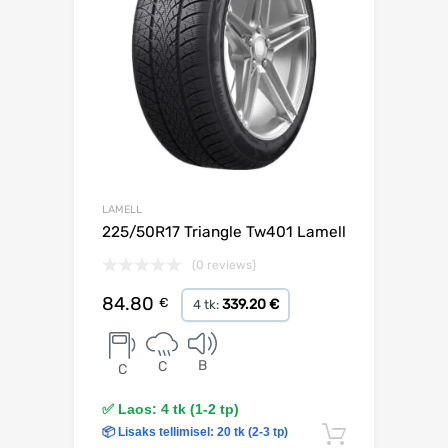
LAMELL
225/50R17 Triangle Tw401 Lamell
(0 reviews)
84.80
€
339.20 €
4 tk:
B
C
C
✅ Laos: 4 tk (1-2 tp)
📦 Lisaks tellimisel: 20 tk (2-3 tp)
Lisa korv