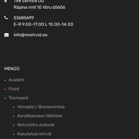
Tire Service OÜ
Räpina mnt 10 Võru 65606
53685699
E-R 9:00-17:00 L 10.00-14.00
info@mrehvid.ee
MENÜÜ
Avaleht
Pood
Teenused
Hinnakiri / Broneerimine
Konditsioneeri täitmine
Rehvirõhu andurid
Kasutatud rehvid