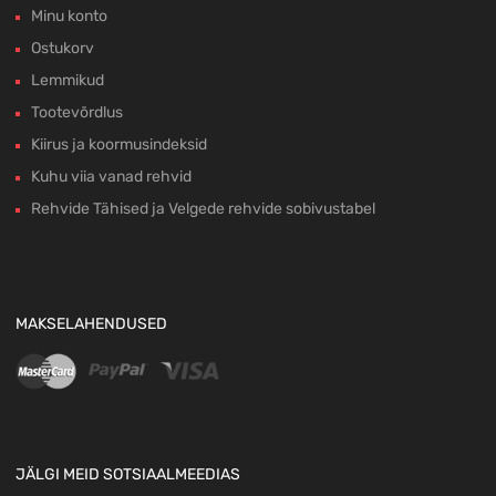
Minu konto
Ostukorv
Lemmikud
Tootevõrdlus
Kiirus ja koormusindeksid
Kuhu viia vanad rehvid
Rehvide Tähised ja Velgede rehvide sobivustabel
MAKSELAHENDUSED
JÄLGI MEID SOTSIAALMEEDIAS