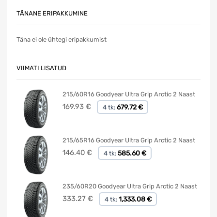
TÄNANE ERIPAKKUMINE
Täna ei ole ühtegi eripakkumist
VIIMATI LISATUD
215/60R16 Goodyear Ultra Grip Arctic 2 Naast
169.93
€
679.72 €
4 tk:
215/65R16 Goodyear Ultra Grip Arctic 2 Naast
146.40
€
585.60 €
4 tk:
235/60R20 Goodyear Ultra Grip Arctic 2 Naast
333.27
€
1,333.08 €
4 tk: