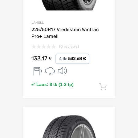
LAMELL
225/50R17 Vredestein Wintrac
Pro+ Lamell
(0 reviews)
133.17
€
532.68 €
4 tk:
✅ Laos: 8 tk (1-2 tp)
Lisa korv
Lisa võrdlusesse