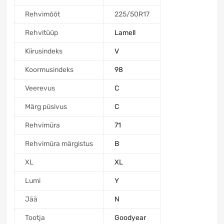
Rehvimõõt
225/50R17
Rehvitüüp
Lamell
Kiirusindeks
V
Koormusindeks
98
Veerevus
C
Märg püsivus
C
Rehvimüra
71
Rehvimüra märgistus
B
XL
XL
Lumi
Y
Jää
N
Tootja
Goodyear