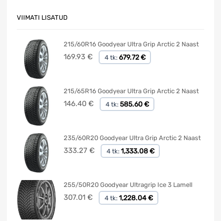
VIIMATI LISATUD
215/60R16 Goodyear Ultra Grip Arctic 2 Naast
169.93
€
679.72 €
4 tk:
215/65R16 Goodyear Ultra Grip Arctic 2 Naast
146.40
€
585.60 €
4 tk:
235/60R20 Goodyear Ultra Grip Arctic 2 Naast
333.27
€
1,333.08 €
4 tk:
255/50R20 Goodyear Ultragrip Ice 3 Lamell
307.01
€
1,228.04 €
4 tk: