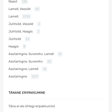
Naast
735
Lamell, Veosild
40
Lamell
2730
Juhtsild, Veosild
3
Juhtsild, Haagis
2
Juhtsild
26
Haagis
8
Aastaringne, Suverehv, Lamell
19
Aastaringne, Suverehv
82
Aastaringne, Lamell
76
Aastaringne
2217
TÄNANE ERIPAKKUMINE
Täna ei ole ühtegi eripakkumist