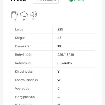
20 laos
B
A
C
Laius
225
Kõrgus
45
Diameeter
18
Rehvimõõt
225/45R18
Rehvitüüp
Suverehv
Kiirusindeks
Y
Koormusindeks
95
Veerevus
C
Märg püsivus
A