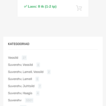
✅ Laos: 8 tk (1-2 tp)
Lisa korv
KATEGOORIAD
Veosild
27
Suverehv, Veosild
6
Suverehv, Lamell, Veosild
2
Suverehv, Lamell
5
Suverehv, Juhtsild
7
Suverehv, Haagis
4
Suverehv
5501