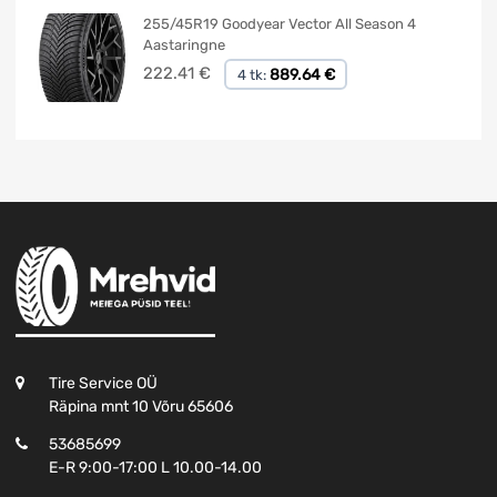
255/45R19 Goodyear Vector All Season 4
Aastaringne
222.41
€
889.64 €
4 tk:
Tire Service OÜ
Räpina mnt 10 Võru 65606
53685699
E-R 9:00-17:00 L 10.00-14.00