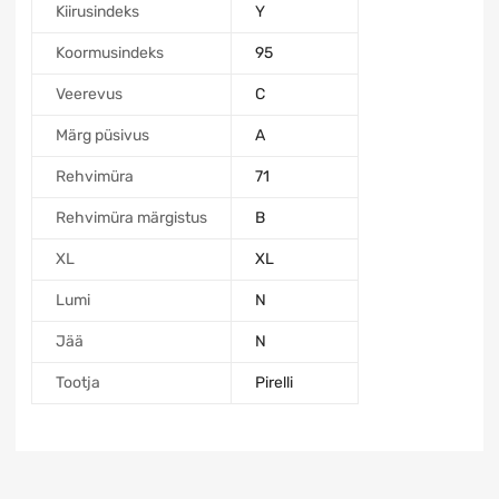
Kiirusindeks
Y
Koormusindeks
95
Veerevus
C
Märg püsivus
A
Rehvimüra
71
Rehvimüra märgistus
B
XL
XL
Lumi
N
Jää
N
Tootja
Pirelli