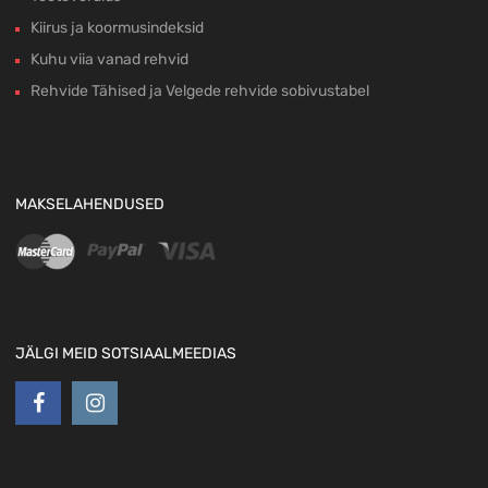
Kiirus ja koormusindeksid
Kuhu viia vanad rehvid
Rehvide Tähised ja Velgede rehvide sobivustabel
MAKSELAHENDUSED
JÄLGI MEID SOTSIAALMEEDIAS