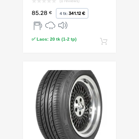
(0 reviews)
85.28
€
341.12 €
4 tk:
✅ Laos: 20 tk (1-2 tp)
Lisa korv
Lisa võrdlusesse