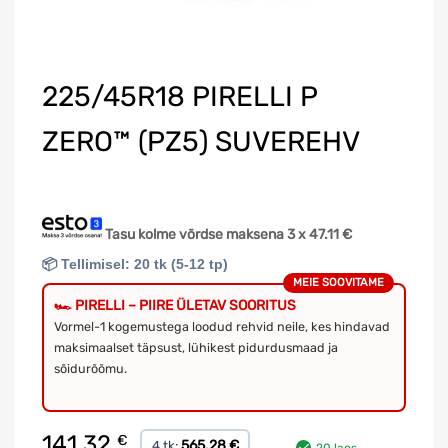
225/45R18 PIRELLI P
ZERO™ (PZ5) SUVEREHV
Tasu kolme võrdse maksena 3 x
47.11
€
📦 Tellimisel: 20 tk (5-12 tp)
MEIE SOOVITAME
🏎️ PIRELLI – PIIRE ÜLETAV SOORITUS
Vormel-1 kogemustega loodud rehvid neile, kes hindavad
maksimaalset täpsust, lühikest pidurdusmaad ja
sõidurõõmu.
141.32
€
565.28 €
4 tk: