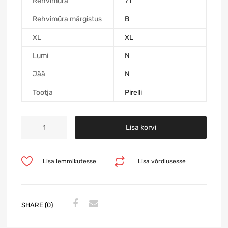
Rehvimüra
71
Rehvimüra märgistus
B
XL
XL
Lumi
N
Jää
N
Tootja
Pirelli
Lisa korvi
Lisa lemmikutesse
Lisa võrdlusesse
SHARE (0)