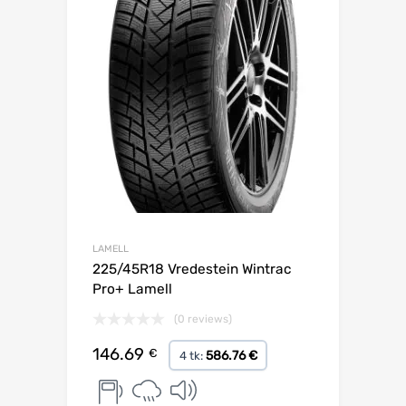
LAMELL
225/45R18 Vredestein Wintrac
Pro+ Lamell
(0 reviews)
146.69
€
586.76 €
4 tk: