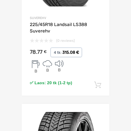
SUVEREHV
225/45R18 Landsail LS388
Suverehv
(0 reviews)
78.77
€
315.08 €
4 tk:
B
B
B
✅ Laos: 20 tk (1-2 tp)
Lisa korv
Lisa võrdlusesse