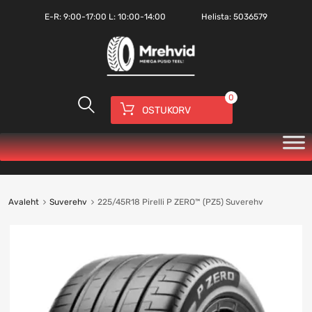
E-R:
9:00-17:00
L: 10:00-14:00
Helista:
5036579
0
OSTUKORV
Avaleht
Suverehv
225/45R18 Pirelli P ZERO™ (PZ5) Suverehv