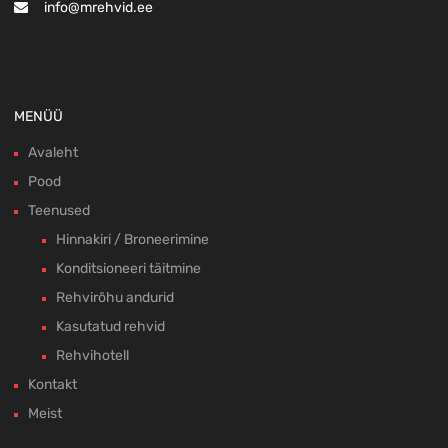
info@mrehvid.ee
MENÜÜ
Avaleht
Pood
Teenused
Hinnakiri / Broneerimine
Konditsioneeri täitmine
Rehvirõhu andurid
Kasutatud rehvid
Rehvihotell
Kontakt
Meist