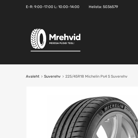
E-R:
9:00-17:00
L: 10:00-14:00
Helista:
5036579
Avaleht
Suverehv
225/45R18 Michelin Ps4 S Suverehv