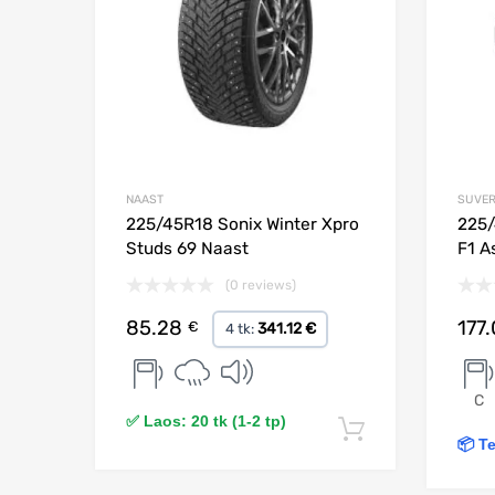
NAAST
SUVE
225/45R18 Sonix Winter Xpro
225/
Studs 69 Naast
F1 A
(0 reviews)
85.28
177
€
341.12 €
4 tk:
C
✅ Laos: 20 tk (1-2 tp)
Lisa korvi
📦 Te