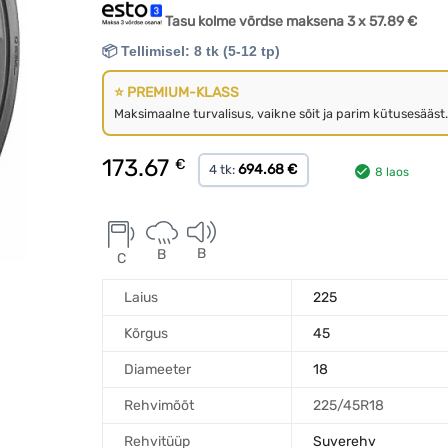
Tasu kolme võrdse maksena 3 x
57.89
€
📦 Tellimisel: 8 tk (5-12 tp)
⭐ PREMIUM-KLASS
Maksimaalne turvalisus, vaikne sõit ja parim kütusesääst.
173.67
€
694.68 €
4 tk:
8 laos
B
B
C
Laius
225
Kõrgus
45
Diameeter
18
Rehvimõõt
225/45R18
Rehvitüüp
Suverehv