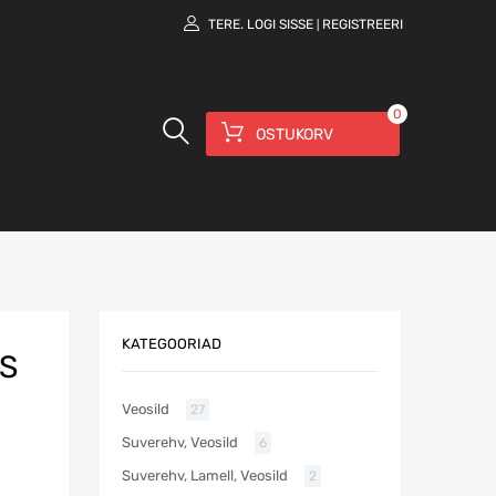
TERE.
LOGI SISSE
REGISTREERI
|
0
OSTUKORV
KATEGOORIAD
 S
Veosild
27
Suverehv, Veosild
6
Suverehv, Lamell, Veosild
2