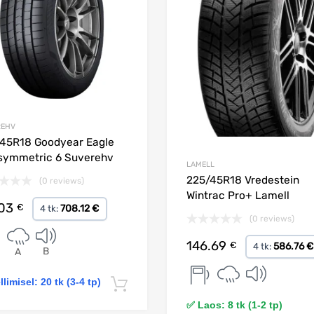
REHV
45R18 Goodyear Eagle
symmetric 6 Suverehv
LAMELL
225/45R18 Vredestein
(0 reviews)
Wintrac Pro+ Lamell
.03
€
708.12 €
4 tk:
(0 reviews)
146.69
€
586.76 €
4 tk:
B
A
llimisel: 20 tk (3-4 tp)
Lisa korvi
✅ Laos: 8 tk (1-2 tp)