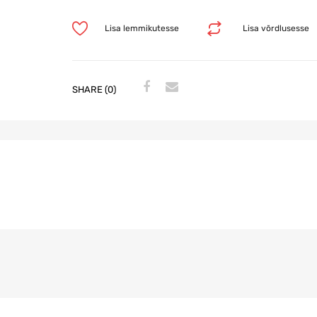
Lisa lemmikutesse
Lisa võrdlusesse
SHARE (0)