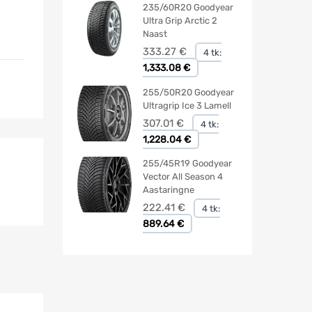
235/60R20 Goodyear
Ultra Grip Arctic 2
Naast
333.27
€
4 tk:
1,333.08 €
255/50R20 Goodyear
Ultragrip Ice 3 Lamell
307.01
€
4 tk:
1,228.04 €
255/45R19 Goodyear
Vector All Season 4
Aastaringne
222.41
€
4 tk:
889.64 €