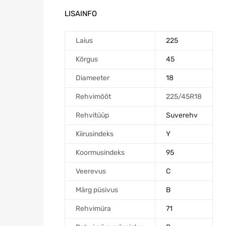
LISAINFO
Laius
225
Kõrgus
45
Diameeter
18
Rehvimõõt
225/45R18
Rehvitüüp
Suverehv
Kiirusindeks
Y
Koormusindeks
95
Veerevus
C
Märg püsivus
B
Rehvimüra
71