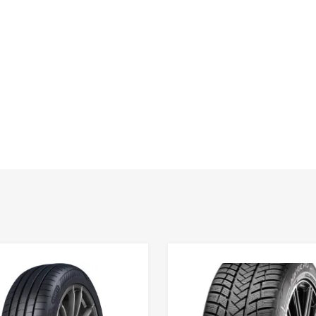
Lisa võrdlusesse