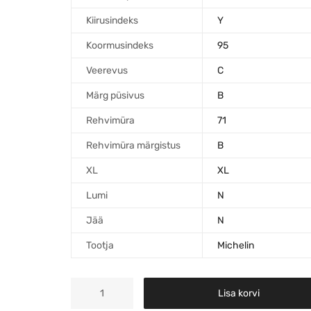
Kiirusindeks
Y
Koormusindeks
95
Veerevus
C
Märg püsivus
B
Rehvimüra
71
Rehvimüra märgistus
B
XL
XL
Lumi
N
Jää
N
Tootja
Michelin
Lisa korvi