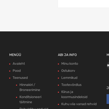
MENÜÜ
ABI JA INFO
M
Avaleht
Minu konto
Pood
Ostukorv
Teenused
Lemmikud
Hinnakiri /
Tootevõrdlus
J
Broneerimine
Kiirus ja
Konditsioneeri
koormusindeksid
täitmine
Kuhu viia vanad rehvid