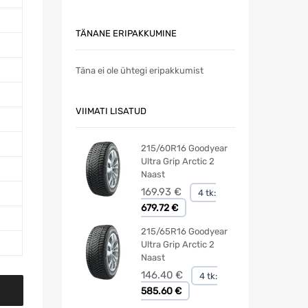
TÄNANE ERIPAKKUMINE
Täna ei ole ühtegi eripakkumist
VIIMATI LISATUD
215/60R16 Goodyear
Ultra Grip Arctic 2
Naast
169.93
€
4 tk:
679.72 €
215/65R16 Goodyear
Ultra Grip Arctic 2
Naast
146.40
€
4 tk:
585.60 €