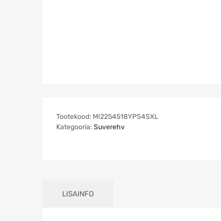
Tootekood:
MI2254518YPS4SXL
Kategooria:
Suverehv
LISAINFO