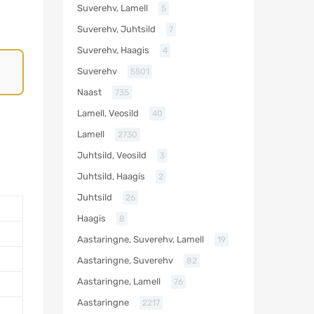
Suverehv, Lamell
5
Suverehv, Juhtsild
7
Suverehv, Haagis
4
Suverehv
5501
Naast
735
Lamell, Veosild
40
Lamell
2730
Juhtsild, Veosild
3
Juhtsild, Haagis
2
Juhtsild
26
Haagis
8
Aastaringne, Suverehv, Lamell
19
Aastaringne, Suverehv
82
Aastaringne, Lamell
76
Aastaringne
2217