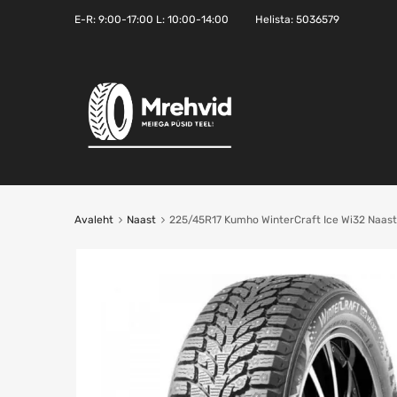
E-R:
9:00-17:00
L: 10:00-14:00
Helista:
5036579
Avaleht
Naast
225/45R17 Kumho WinterCraft Ice Wi32 Naast