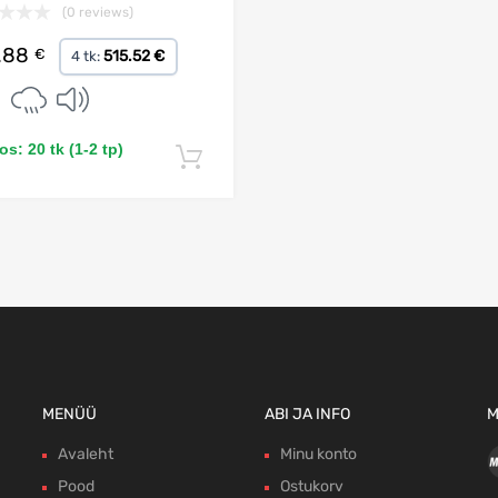
(0 reviews)
.88
€
515.52 €
4 tk:
s: 20 tk (1-2 tp)
Lisa korvi
MENÜÜ
ABI JA INFO
M
Avaleht
Minu konto
Pood
Ostukorv