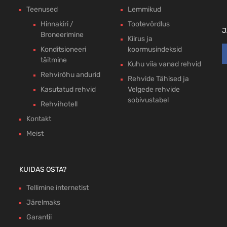
Teenused
Lemmikud
Hinnakiri /
Tootevõrdlus
J
Broneerimine
Kiirus ja
Konditsioneeri
koormusindeksid
täitmine
Kuhu viia vanad rehvid
Rehvirõhu andurid
Rehvide Tähised ja
Kasutatud rehvid
Velgede rehvide
sobivustabel
Rehvihotell
Kontakt
Meist
KUIDAS OSTA?
Tellimine internetist
Järelmaks
Garantii