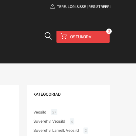
TERE.
LOGI SISSE
REGISTREERI
|
0
OSTUKORV
KATEGOORIAD
Veosild
27
Suverehv, Veosild
6
Suverehv, Lamell, Veosild
2