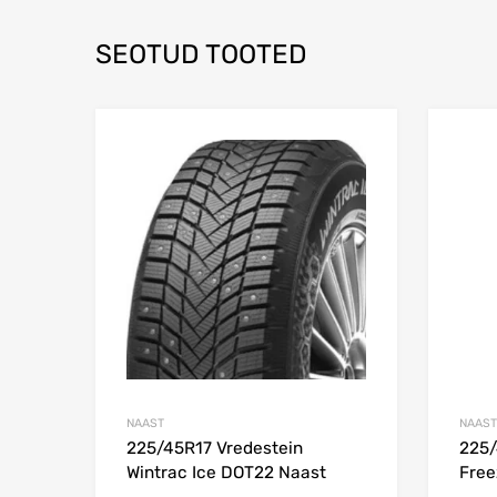
SEOTUD TOOTED
Lisa võrdlusesse
NAAST
NAAST
225/45R17 Vredestein
225/
Wintrac Ice DOT22 Naast
Free