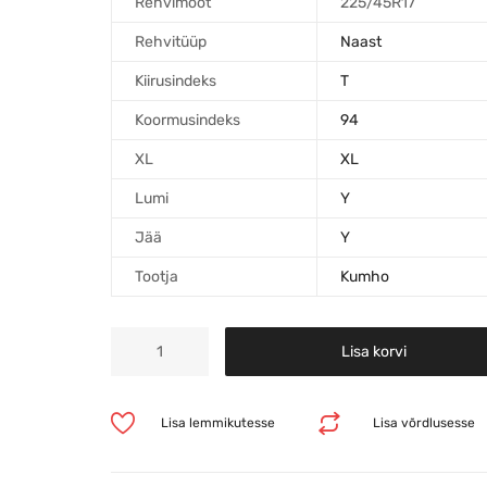
Rehvimõõt
225/45R17
Rehvitüüp
Naast
Kiirusindeks
T
Koormusindeks
94
XL
XL
Lumi
Y
Jää
Y
Tootja
Kumho
Lisa korvi
Lisa lemmikutesse
Lisa võrdlusesse