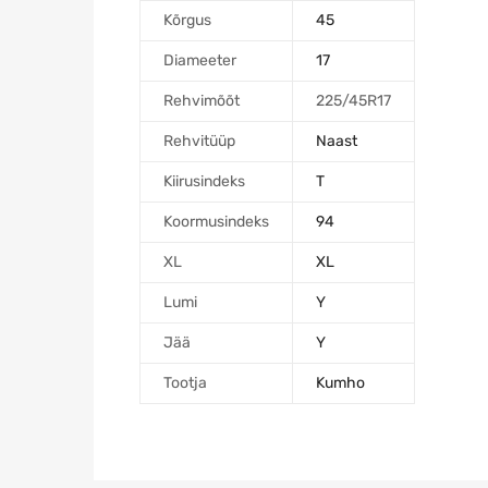
Kõrgus
45
Diameeter
17
Rehvimõõt
225/45R17
Rehvitüüp
Naast
Kiirusindeks
T
Koormusindeks
94
XL
XL
Lumi
Y
Jää
Y
Tootja
Kumho