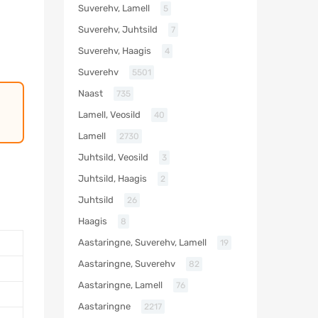
Suverehv, Lamell
5
Suverehv, Juhtsild
7
Suverehv, Haagis
4
Suverehv
5501
Naast
735
Lamell, Veosild
40
Lamell
2730
Juhtsild, Veosild
3
Juhtsild, Haagis
2
Juhtsild
26
Haagis
8
Aastaringne, Suverehv, Lamell
19
Aastaringne, Suverehv
82
Aastaringne, Lamell
76
Aastaringne
2217