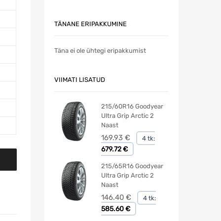
TÄNANE ERIPAKKUMINE
Täna ei ole ühtegi eripakkumist
VIIMATI LISATUD
215/60R16 Goodyear
Ultra Grip Arctic 2
Naast
169.93
€
4 tk:
679.72 €
215/65R16 Goodyear
Ultra Grip Arctic 2
Naast
146.40
€
4 tk:
585.60 €