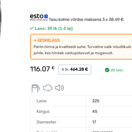
Tasu kolme võrdse maksena 3 x
38.69
€
✅ Laos: 20 tk (1-2 tp)
⭐ KESKKLASS
Parim hinna ja kvaliteedi suhe. Turvaline valik nõudlikule
juhile, kes hindab vastupidavust ja mugavust.
116.07
€
464.28 €
4 tk:
20 laos
Laius
225
Kõrgus
45
Diameeter
17