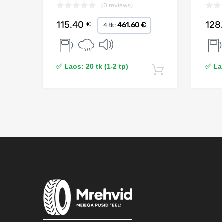
(0 reviews)
115.40
128
€
461.60 €
4 tk:
✅ Laos: 20 tk (1-2 tp)
✅ Lao
Lisa korvi