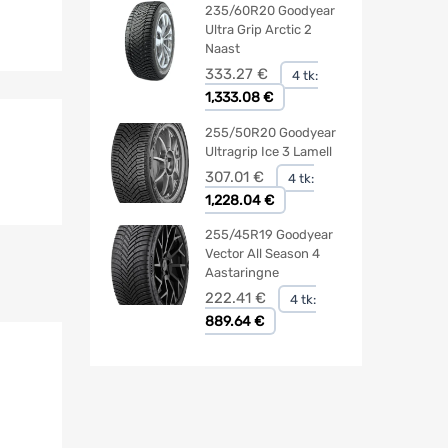
235/60R20 Goodyear
Ultra Grip Arctic 2
Naast
333.27
€
4 tk:
1,333.08 €
255/50R20 Goodyear
Ultragrip Ice 3 Lamell
307.01
€
4 tk:
1,228.04 €
255/45R19 Goodyear
Vector All Season 4
Aastaringne
222.41
€
4 tk:
889.64 €