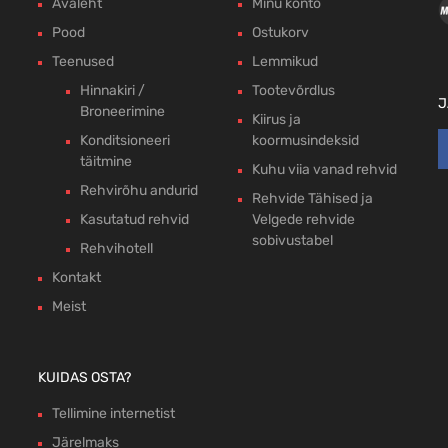
Avaleht
Minu konto
Pood
Ostukorv
Teenused
Lemmikud
Hinnakiri /
Tootevõrdlus
J
Broneerimine
Kiirus ja
Konditsioneeri
koormusindeksid
täitmine
Kuhu viia vanad rehvid
Rehvirõhu andurid
Rehvide Tähised ja
Kasutatud rehvid
Velgede rehvide
sobivustabel
Rehvihotell
Kontakt
Meist
KUIDAS OSTA?
Tellimine internetist
Järelmaks