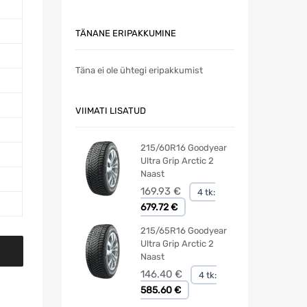
TÄNANE ERIPAKKUMINE
Täna ei ole ühtegi eripakkumist
VIIMATI LISATUD
215/60R16 Goodyear
Ultra Grip Arctic 2
Naast
169.93
€
4 tk:
679.72 €
215/65R16 Goodyear
Ultra Grip Arctic 2
Naast
146.40
€
4 tk:
585.60 €