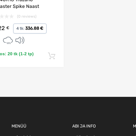
aster Spike Naast
(0 reviews)
22
€
336.88 €
4 tk:
s: 20 tk (1-2 tp)
Lisa korvi
MENÜÜ
ABI JA INFO
M