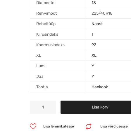
Diameeter
18
Rehvimõõt
225/40R18
Rehvitüüp
Naast
Kiirusindeks
T
Koormusindeks
92
XL
XL
Lumi
Y
Jää
Y
Tootja
Hankook
Lisa korvi
Lisa lemmikutesse
Lisa võrdlusesse