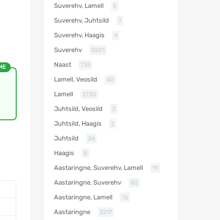
Suverehv, Lamell
5
Suverehv, Juhtsild
7
Suverehv, Haagis
4
Suverehv
5501
Naast
735
ME
Lamell, Veosild
40
Lamell
2730
Juhtsild, Veosild
3
Juhtsild, Haagis
2
Juhtsild
26
Haagis
8
Aastaringne, Suverehv, Lamell
19
Aastaringne, Suverehv
82
Aastaringne, Lamell
76
Aastaringne
2217