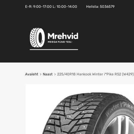
E-R:
9:00-17:00
L: 10:00-14:00
Helista:
5036579
Avaleht
Naast
225/40R18 Hankook Winter i*Pike RS2 (W429)