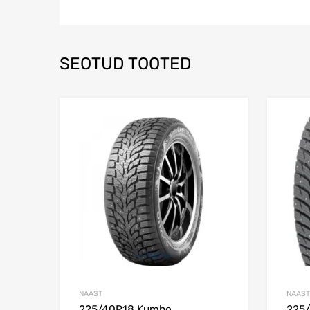
SEOTUD TOOTED
Lisa võrdlusesse
NAAST
NAAST
225/40R18 Kumho
225/