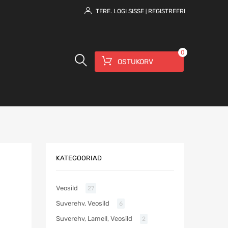
TERE.
LOGI SISSE
REGISTREERI
|
0
OSTUKORV
KATEGOORIAD
Veosild
27
Suverehv, Veosild
6
Suverehv, Lamell, Veosild
2