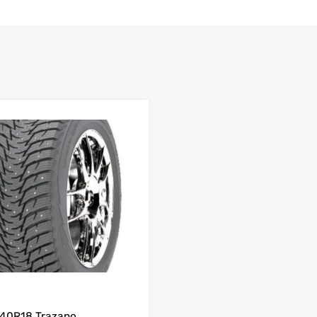
Lisa võrdlusesse
40R18 Trazano