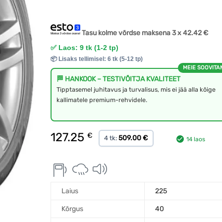
Tasu kolme võrdse maksena 3 x
42.42
€
✅ Laos: 9 tk (1-2 tp)
📦 Lisaks tellimisel: 6 tk (5-12 tp)
MEIE SOOVITA
🏁 HANKOOK – TESTIVÕITJA KVALITEET
Tipptasemel juhitavus ja turvalisus, mis ei jää alla kõige
kallimatele premium-rehvidele.
127.25
€
509.00 €
4 tk:
14 laos
Laius
225
Kõrgus
40