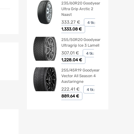
235/60R20 Goodyear
Ultra Grip Arctic 2
Naast
333.27
€
4 tk:
1,333.08 €
255/50R20 Goodyear
Ultragrip Ice 3 Lamell
307.01
€
4 tk:
1,228.04 €
255/45R19 Goodyear
Vector All Season 4
Aastaringne
222.41
€
4 tk:
889.64 €