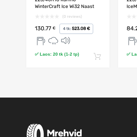
WinterCraft Ice Wi32 Naast
IceM
(0 reviews)
130.77
84.
€
523.08 €
4 tk:
✅ Laos: 20 tk (1-2 tp)
✅ Lao
Lisa korvi