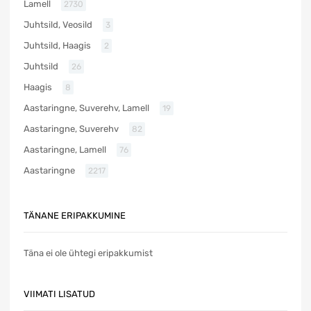
Lamell
2730
Juhtsild, Veosild
3
Juhtsild, Haagis
2
Juhtsild
26
Haagis
8
Aastaringne, Suverehv, Lamell
19
Aastaringne, Suverehv
82
Aastaringne, Lamell
76
Aastaringne
2217
TÄNANE ERIPAKKUMINE
Täna ei ole ühtegi eripakkumist
VIIMATI LISATUD