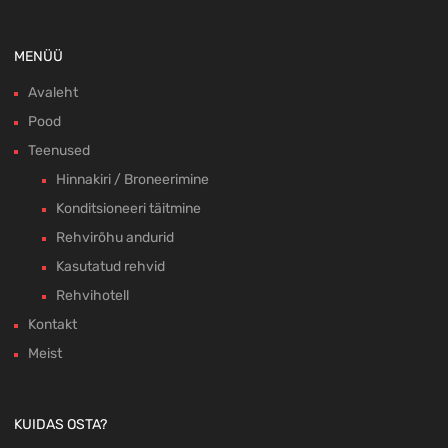
MENÜÜ
Avaleht
Pood
Teenused
Hinnakiri / Broneerimine
Konditsioneeri täitmine
Rehvirõhu andurid
Kasutatud rehvid
Rehvihotell
Kontakt
Meist
KUIDAS OSTA?