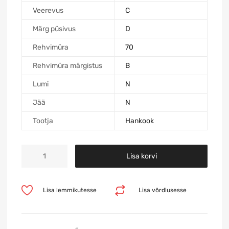
Veerevus
C
Märg püsivus
D
Rehvimüra
70
Rehvimüra märgistus
B
Lumi
N
Jää
N
Tootja
Hankook
Lisa korvi
Lisa lemmikutesse
Lisa võrdlusesse