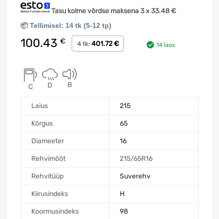
Tasu kolme võrdse maksena 3 x
33.48
€
📦 Tellimisel: 14 tk (5-12 tp)
100.43
€
401.72 €
4 tk:
14 laos
B
D
C
Laius
215
Kõrgus
65
Diameeter
16
Rehvimõõt
215/65R16
Rehvitüüp
Suverehv
Kiirusindeks
H
Koormusindeks
98