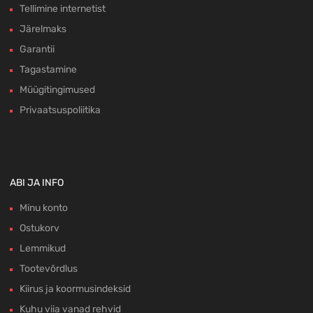
Tellimine internetist
Järelmaks
Garantii
Tagastamine
Müügitingimused
Privaatsuspoliitika
ABI JA INFO
Minu konto
Ostukorv
Lemmikud
Tootevõrdlus
Kiirus ja koormusindeksid
Kuhu viia vanad rehvid