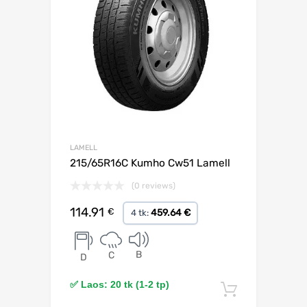
LAMELL
215/65R16C Kumho Cw51 Lamell
(0 reviews)
114.91
€
459.64 €
4 tk:
B
C
D
✅ Laos: 20 tk (1-2 tp)
Lisa korv