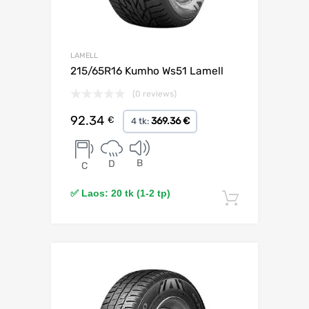
LAMELL
215/65R16 Kumho Ws51 Lamell
(0 reviews)
92.34
€
369.36 €
4 tk:
B
D
C
✅ Laos: 20 tk (1-2 tp)
Lisa korv
Lisa võrdlusesse