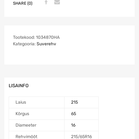
SHARE (0)
Tootekood:
1034870HA
Kategooria:
Suverehv
LISAINFO
Laius
215
Kõrgus
65
Diameeter
16
Rehvimõõt
215/65R16