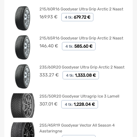
215/60R16 Goodyear Ultra Grip Arctic 2 Naast
169.93
€
679.72 €
4 tk:
215/65R16 Goodyear Ultra Grip Arctic 2 Naast
146.40
€
585.60 €
4 tk:
235/60R20 Goodyear Ultra Grip Arctic 2 Naast
333.27
€
1,333.08 €
4 tk:
255/50R20 Goodyear Ultragrip Ice 3 Lamell
307.01
€
1,228.04 €
4 tk:
255/45R19 Goodyear Vector All Season 4
Aastaringne