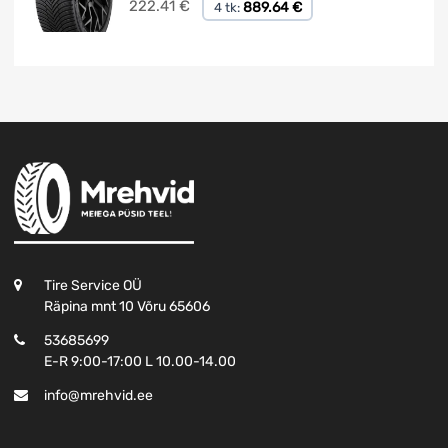
222.41
€
889.64 €
4 tk:
Tire Service OÜ
Räpina mnt 10 Võru 65606
53685699
E-R 9:00-17:00 L 10.00-14.00
info@mrehvid.ee