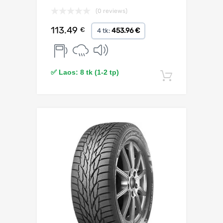
(0 reviews)
113.49
€
453.96 €
4 tk:
✅ Laos: 8 tk (1-2 tp)
Lisa korv
Lisa võrdlusesse