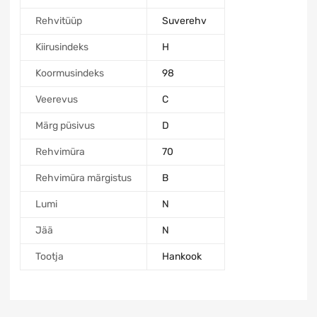
Rehvitüüp
Suverehv
Kiirusindeks
H
Koormusindeks
98
Veerevus
C
Märg püsivus
D
Rehvimüra
70
Rehvimüra märgistus
B
Lumi
N
Jää
N
Tootja
Hankook